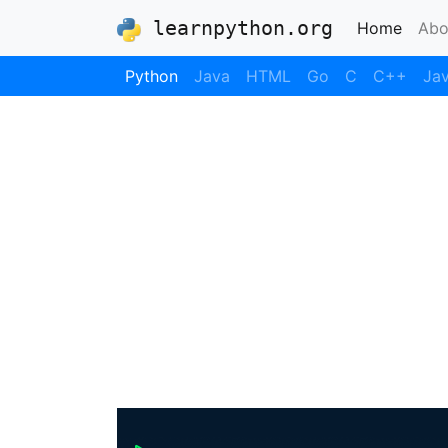
learnpython.org
(curre
Home
Abo
Python
Java
HTML
Go
C
C++
Jav