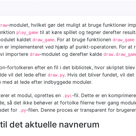
-modulet, hvilket gør det muligt at bruge funktioner imp
raw
unktion
til at køre spillet og tegner derefter result
play_game
odulet kaldet
. For at bruge funktionen
draw_game
draw_game
nen er implementeret ved hjælp af punkt-operatoren. For at re
 vi importere
-modulet og derefter kalde
draw
draw.draw_gam
on-fortolkeren efter en fil i det bibliotek, hvor skriptet ble
ælde vil det lede efter
. Hvis det bliver fundet, vil det
draw.py
tte med at lede efter indbyggede moduler.
erer et modul, oprettes en
-fil. Dette er en komprimere
.pyc
e, så det ikke behøver at fortolke filerne hver gang modul
tedet for
-filen. Denne proces er transparent for brugeren
.py
til det aktuelle navnerum