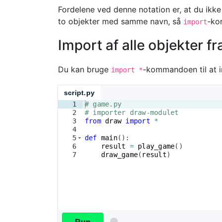
Fordelene ved denne notation er, at du ikke
to objekter med samme navn, så
-ko
import
Import af alle objekter f
Du kan bruge
-kommandoen til at i
import *
script.py
1
# game.py
2
# importer draw-modulet
3
from
draw
import
*
4
5
def
main
(
)
:
6
result
=
play_game
(
)
7
draw_game
(
result
)