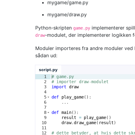
mygame/game.py
mygame/draw.py
Python-skripten
implementerer spil
game.py
-modulet, der implementerer logikken f
draw
Moduler importeres fra andre moduler ved
sådan ud:
script.py
1
# game.py
2
# importer draw-modulet
3
import
draw
4
5
def
play_game
(
)
:
6
    ...
7
8
def
main
(
)
:
9
result
=
play_game
(
)
10
draw
.
draw_game
(
result
)
11
12
# dette betyder, at hvis dette sk