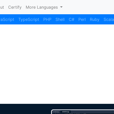
nt)
ut
Certify
More Languages
aScript
TypeScript
PHP
Shell
C#
Perl
Ruby
Scala