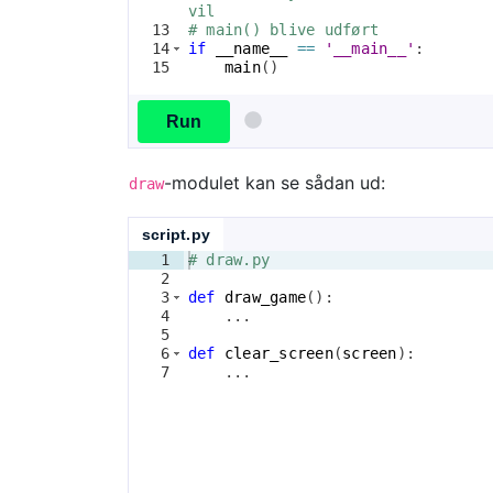
vil 
13
# main() blive udført
14
if
__name__
==
'__main__'
:
15
main
(
)
Run
-modulet kan se sådan ud:
draw
script.py
1
# draw.py
2
3
def
draw_game
(
)
:
4
    ...
5
6
def
clear_screen
(
screen
)
:
7
    ...