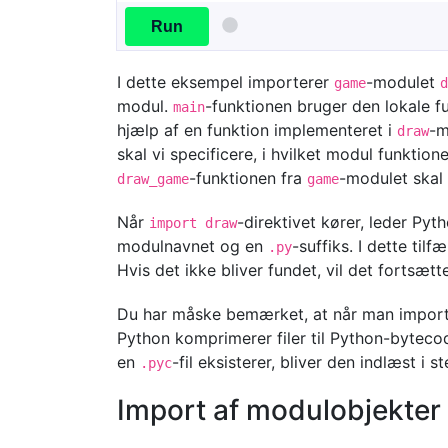
Run
I dette eksempel importerer
-modulet
game
d
modul.
-funktionen bruger den lokale f
main
hjælp af en funktion implementeret i
-m
draw
skal vi specificere, i hvilket modul funktio
-funktionen fra
-modulet skal
draw_game
game
Når
-direktivet kører, leder Pyth
import draw
modulnavnet og en
-suffiks. I dette tilf
.py
Hvis det ikke bliver fundet, vil det fortsæ
Du har måske bemærket, at når man import
Python komprimerer filer til Python-bytecod
en
-fil eksisterer, bliver den indlæst i s
.pyc
Import af modulobjekter 