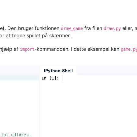
let. Den bruger funktionen
fra filen
eller,
draw_game
draw.py
or at tegne spillet på skærmen.
 hjælp af
-kommandoen. I dette eksempel kan
import
game.p
IPython Shell
In [1]: 
ript udføres, 