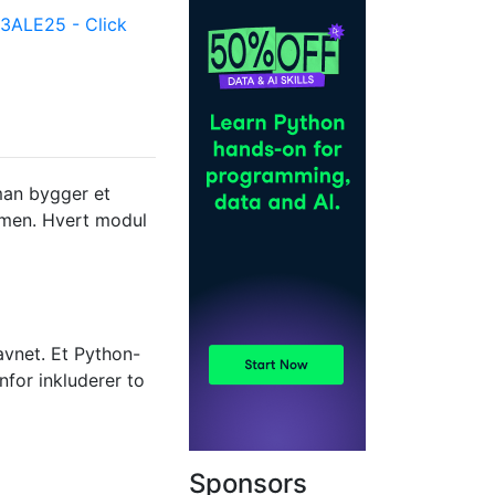
ALE25 - Click
 man bygger et
ærmen. Hvert modul
avnet. Et Python-
nfor inkluderer to
Sponsors