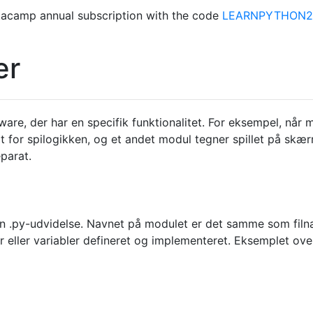
acamp annual subscription with the code
LEARNPYTHON23
er
are, der har en specifik funktionalitet. For eksempel, når
gt for spilogikken, og et andet modul tegner spillet på sk
parat.
en .py-udvidelse. Navnet på modulet er det samme som filn
r eller variabler defineret og implementeret. Eksemplet ove