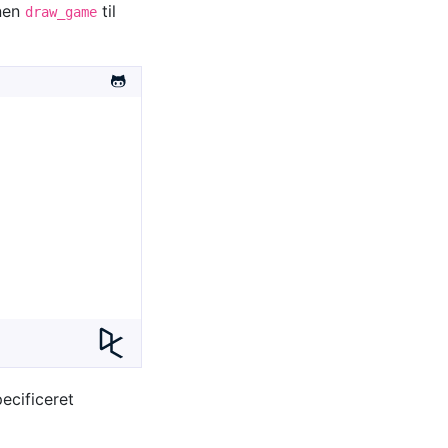
onen
til
draw_game
pecificeret