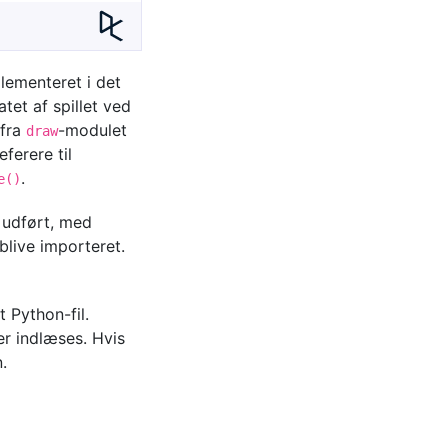
lementeret i det
atet af spillet ved
fra
-modulet
draw
ferere til
.
e()
v udført, med
 blive importeret.
t Python-fil.
er indlæses. Hvis
.