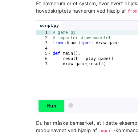
Et navnerum er et system, hvor hvert objekt
hovedskriptets navnerum ved hjælp af
from
script.py
1
# game.py
2
# importer draw-modulet
3
from
draw
import
draw_game
4
5
def
main
(
)
:
6
result
=
play_game
(
)
7
draw_game
(
result
)
Run
Du har måske bemærket, at i dette eksempe
modulnavnet ved hjælp af
-kommand
import