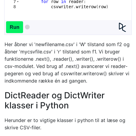
7
for
row
in
reader
:
8
csvwriter
.
writerow
(
row
)
Run
Her åbner vi 'newfilename.csv' i 'W' tilstand som f2 og
åbner 'mycsvfile.csv' i 'r' tilstand som f1. Vi bruger
funktionerne .next(), .reader(), .writer(), .writerow() i
csv-modulet. Ved brug af .next() avancerer vi reader-
pegeren og ved brug af csvwriter.writerow() skriver vi
indkommende række én ad gangen.
DictReader og DictWriter
klasser i Python
Herunder er to vigtige klasser i python til at læse og
skrive CSV-filer.