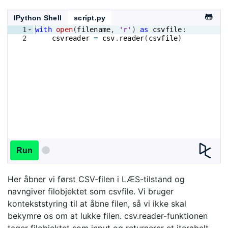
IPython Shell
script.py
1
with
open
(
filename
, 
'r'
)
as
csvfile
:
2
csvreader
=
csv
.
reader
(
csvfile
)
Run
Her åbner vi først CSV-filen i LÆS-tilstand og
navngiver filobjektet som csvfile. Vi bruger
kontekststyring til at åbne filen, så vi ikke skal
bekymre os om at lukke filen. csv.reader-funktionen
tager filobjektet som input og returnerer et iterabelt