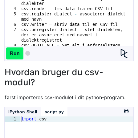
dialekter
4
csv
.
reader
 – 
l
æ
s
data
fra
en
CSV
-
fil
5
csv
.
register_dialect
-
associerer
dialekt
med
navn
6
csv
.
writer
 – 
skriv
data
til
en
CSV
-
fil
7
csv
.
unregister_dialect
-
slet
dialekten
, 
der
er
associeret
med
navnet
i
dialektregistret
8
csv
.
QUOTE_ALL
-
S
æ
t
alt
i
anf
ø
rselstegn
, 
uanset
type
.
Run
Hvordan bruger du csv-
modul?
først importeres csv-modulet i dit python-program.
IPython Shell
script.py
1
import
csv