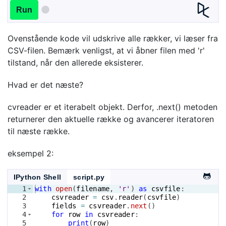
Run
Ovenstående kode vil udskrive alle rækker, vi læser fra
CSV-filen. Bemærk venligst, at vi åbner filen med 'r'
tilstand, når den allerede eksisterer.
Hvad er det næste?
cvreader er et iterabelt objekt. Derfor, .next() metoden
returnerer den aktuelle række og avancerer iteratoren
til næste række.
eksempel 2:
IPython Shell
script.py
1
with
open
(
filename
, 
'r'
)
as
csvfile
:
2
csvreader
=
csv
.
reader
(
csvfile
)
3
fields
=
csvreader
.
next
(
)
4
for
row
in
csvreader
:
5
print
(
row
)