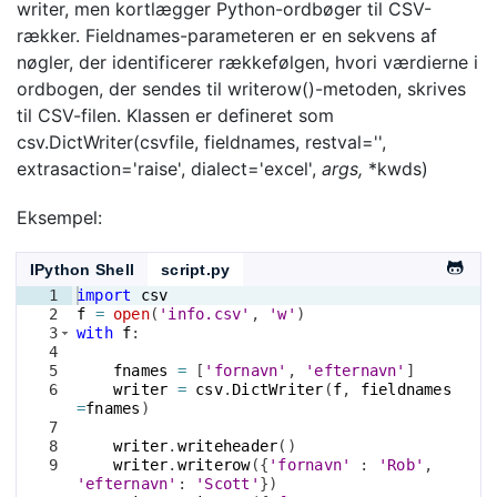
writer, men kortlægger Python-ordbøger til CSV-
rækker. Fieldnames-parameteren er en sekvens af
nøgler, der identificerer rækkefølgen, hvori værdierne i
ordbogen, der sendes til writerow()-metoden, skrives
til CSV-filen. Klassen er defineret som
csv.DictWriter(csvfile, fieldnames, restval='',
extrasaction='raise', dialect='excel',
args,
*kwds)
Eksempel:
IPython Shell
script.py
1
import
csv
2
f
=
open
(
'info.csv'
, 
'w'
)
3
with
f
:
4
5
fnames
=
[
'fornavn'
, 
'efternavn'
]
6
writer
=
csv
.
DictWriter
(
f
, 
fieldnames
=
fnames
)
7
8
writer
.
writeheader
(
)
9
writer
.
writerow
({
'fornavn'
 : 
'Rob'
, 
'efternavn'
: 
'Scott'
})