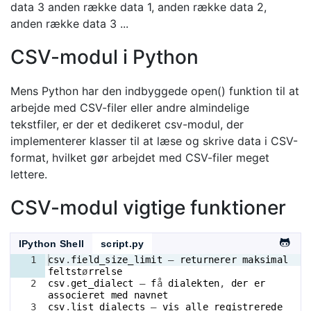
data 3 anden række data 1, anden række data 2,
anden række data 3 ...
CSV-modul i Python
Mens Python har den indbyggede open() funktion til at
arbejde med CSV-filer eller andre almindelige
tekstfiler, er der et dedikeret csv-modul, der
implementerer klasser til at læse og skrive data i CSV-
format, hvilket gør arbejdet med CSV-filer meget
lettere.
CSV-modul vigtige funktioner
IPython Shell
script.py
1
csv
.
field_size_limit
 – 
returnerer
maksimal
feltst
ø
rrelse
2
csv
.
get_dialect
 – 
f
å 
dialekten
, 
der
er
associeret
med
navnet
3
csv
.
list_dialects
 – 
vis
alle
registrerede