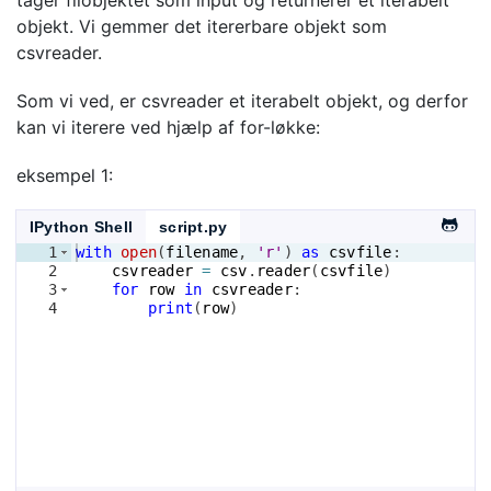
objekt. Vi gemmer det itererbare objekt som
csvreader.
Som vi ved, er csvreader et iterabelt objekt, og derfor
kan vi iterere ved hjælp af for-løkke:
eksempel 1:
IPython Shell
script.py
1
with
open
(
filename
, 
'r'
)
as
csvfile
:
2
csvreader
=
csv
.
reader
(
csvfile
)
3
for
row
in
csvreader
:
4
print
(
row
)