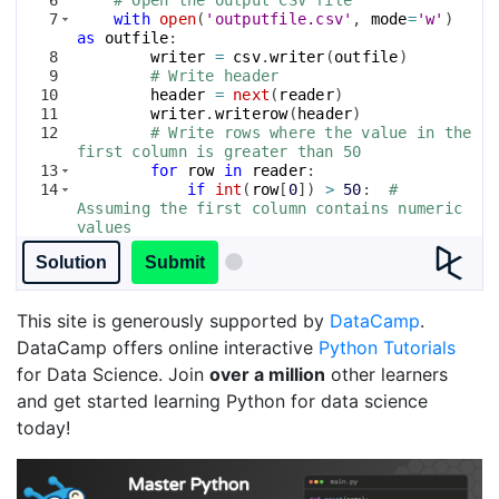
7
with
open
(
'outputfile.csv'
, 
mode
=
'w'
)
as
outfile
:
8
writer
=
csv
.
writer
(
outfile
)
9
# Write header
10
header
=
next
(
reader
)
11
writer
.
writerow
(
header
)
12
# Write rows where the value in the 
first column is greater than 50
13
for
row
in
reader
:
14
if
int
(
row
[
0
])
>
50
:  
# 
Assuming the first column contains numeric 
values
15
writer
.
writerow
(
row
)
Solution
Submit
This site is generously supported by
DataCamp
.
DataCamp offers online interactive
Python Tutorials
for Data Science. Join
over a million
other learners
and get started learning Python for data science
today!