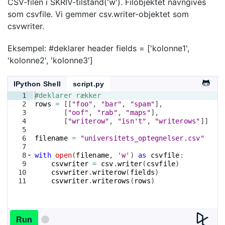
CSV-filen i SKRIV-tilstand('w'). Filobjektet navngives
som csvfile. Vi gemmer csv.writer-objektet som
csvwriter.
Eksempel: #deklarer header fields = ['kolonne1',
'kolonne2', 'kolonne3']
IPython Shell
script.py
1
#deklarer rækker
2
rows
=
[[
"foo"
, 
"bar"
, 
"spam"
]
,
3
[
"oof"
, 
"rab"
, 
"maps"
]
,
4
[
"writerow"
, 
"isn't"
, 
"writerows"
]]
5
6
filename
=
"universitets_optegnelser.csv"
7
8
with
open
(
filename
, 
'w'
)
as
csvfile
:
9
csvwriter
=
csv
.
writer
(
csvfile
)
10
csvwriter
.
writerow
(
fields
)
11
csvwriter
.
writerows
(
rows
)
Run