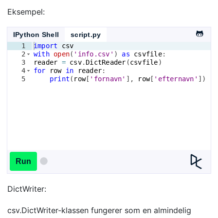
Eksempel:
IPython Shell
script.py
1
import
csv
2
with
open
(
'info.csv'
)
as
csvfile
:
3
reader
=
csv
.
DictReader
(
csvfile
)
4
for
row
in
reader
:
5
print
(
row
[
'fornavn'
]
, 
row
[
'efternavn'
])
Run
DictWriter:
csv.DictWriter-klassen fungerer som en almindelig