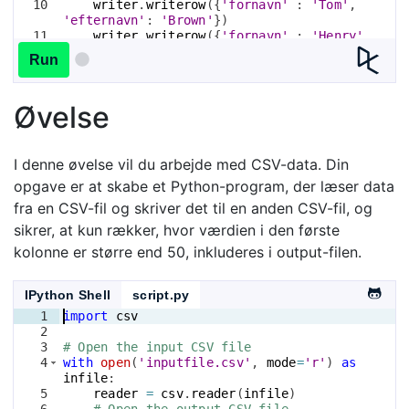
10
writer
.
writerow
({
'fornavn'
 : 
'Tom'
, 
'efternavn'
: 
'Brown'
})
11
writer
.
writerow
({
'fornavn'
 : 
'Henry'
, 
'efternavn'
: 
'Smith'
})
Run
Øvelse
I denne øvelse vil du arbejde med CSV-data. Din
opgave er at skabe et Python-program, der læser data
fra en CSV-fil og skriver det til en anden CSV-fil, og
sikrer, at kun rækker, hvor værdien i den første
kolonne er større end 50, inkluderes i output-filen.
IPython Shell
script.py
1
import
csv
2
3
# Open the input CSV file
4
with
open
(
'inputfile.csv'
, 
mode
=
'r'
)
as
infile
:
5
reader
=
csv
.
reader
(
infile
)
6
# Open the output CSV file