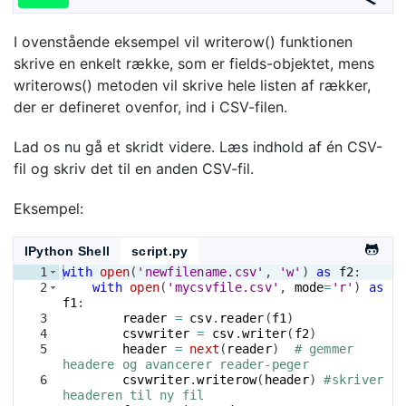
I ovenstående eksempel vil writerow() funktionen
skrive en enkelt række, som er fields-objektet, mens
writerows() metoden vil skrive hele listen af rækker,
der er defineret ovenfor, ind i CSV-filen.
Lad os nu gå et skridt videre. Læs indhold af én CSV-
fil og skriv det til en anden CSV-fil.
Eksempel:
IPython Shell
script.py
1
with
open
(
'newfilename.csv'
, 
'w'
)
as
f2
:
2
with
open
(
'mycsvfile.csv'
, 
mode
=
'r'
)
as
f1
:
3
reader
=
csv
.
reader
(
f1
)
4
csvwriter
=
csv
.
writer
(
f2
)
5
header
=
next
(
reader
)
# gemmer 
headere og avancerer reader-peger
6
csvwriter
.
writerow
(
header
)
#skriver 
headeren til ny fil