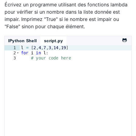
Écrivez un programme utilisant des fonctions lambda
pour vérifier si un nombre dans la liste donnée est
impair. Imprimez "True" si le nombre est impair ou
"False" sinon pour chaque élément.
IPython Shell
script.py
1
l
=
[
2
,
4
,
7
,
3
,
14
,
19
]
2
for
i
in
l
:
3
# your code here