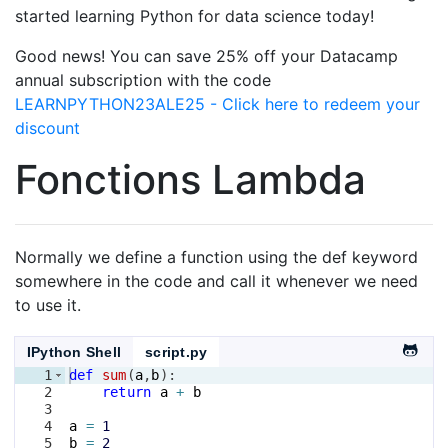
started learning Python for data science today!
Good news! You can save 25% off your Datacamp
annual subscription with the code
LEARNPYTHON23ALE25 - Click here to redeem your
discount
Fonctions Lambda
Normally we define a function using the def keyword
somewhere in the code and call it whenever we need
to use it.
IPython Shell
script.py
1
def
sum
(
a
,
b
)
:
2
return
a
+
b
3
4
a
=
1
5
b
=
2