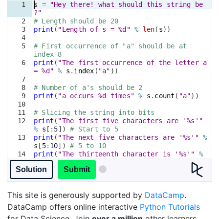
1
s
=
"Hey there! what should this string be
?"
2
# Length should be 20
3
print
(
"Length of s = %d"
%
len
(
s
))
4
5
# First occurrence of "a" should be at 
index 8
6
print
(
"The first occurrence of the letter a 
= %d"
%
s
.
index
(
"a"
))
7
8
# Number of a's should be 2
9
print
(
"a occurs %d times"
%
s
.
count
(
"a"
))
10
11
# Slicing the string into bits
12
print
(
"The first five characters are '%s'"
%
s
[
:
5
])
# Start to 5
13
print
(
"The next five characters are '%s'"
%
s
[
5
:
10
])
# 5 to 10
14
print
(
"The thirteenth character is '%s'"
%
s
[
12
])
# Just number 12
Solution
Submit
This site is generously supported by
DataCamp
.
DataCamp offers online interactive
Python Tutorials
for Data Science. Join
over a million
other learners