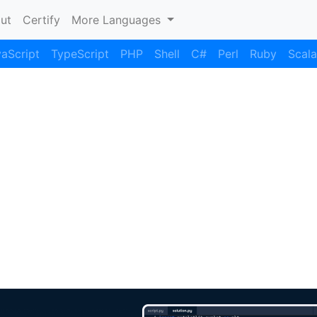
nt)
ut
Certify
More Languages
aScript
TypeScript
PHP
Shell
C#
Perl
Ruby
Scala