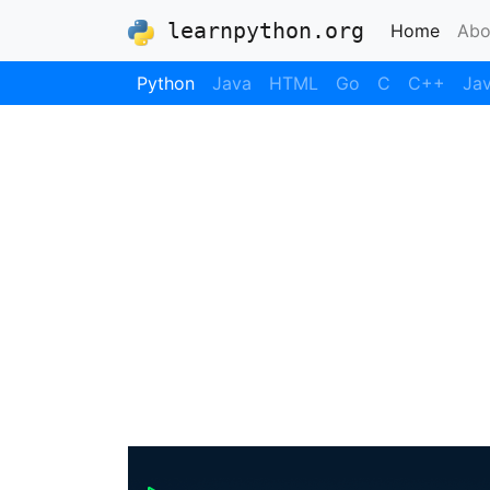
learnpython.org
(curre
Home
Abo
Python
Java
HTML
Go
C
C++
Jav