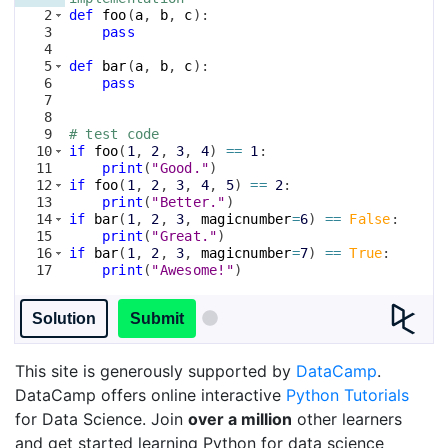
2
def
foo
(
a
, 
b
, 
c
)
:
3
pass
4
5
def
bar
(
a
, 
b
, 
c
)
:
6
pass
7
8
9
# test code
10
if
foo
(
1
, 
2
, 
3
, 
4
)
==
1
:
11
print
(
"Good."
)
12
if
foo
(
1
, 
2
, 
3
, 
4
, 
5
)
==
2
:
13
print
(
"Better."
)
14
if
bar
(
1
, 
2
, 
3
, 
magicnumber
=
6
)
==
False
:
15
print
(
"Great."
)
16
if
bar
(
1
, 
2
, 
3
, 
magicnumber
=
7
)
==
True
:
17
print
(
"Awesome!"
)
Solution
Submit
This site is generously supported by
DataCamp
.
DataCamp offers online interactive
Python Tutorials
for Data Science. Join
over a million
other learners
and get started learning Python for data science