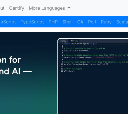
nt)
ut
Certify
More Languages
aScript
TypeScript
PHP
Shell
C#
Perl
Ruby
Scala