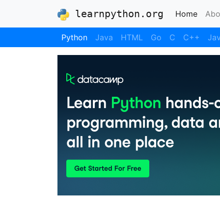
learnpython.org
(curre
Home
Abo
Python
Java
HTML
Go
C
C++
Jav