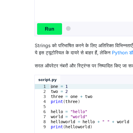
Run
Strings को परिभाषित करने के लिए अतिरिक्त विभिन्नताएँ ह
ये इस ट्यूटोरियल के दायरे से बाहर हैं, लेकिन
Python डॉक्
सरल ऑपरेटर नंबरों और स्ट्रिंग्स पर निष्पादित किए जा सकत
script.py
1
one
=
1
2
two
=
2
3
three
=
one
+
two
4
print
(
three
)
5
6
hello
=
"hello"
7
world
=
"world"
8
helloworld
=
hello
+
" "
+
world
9
print
(
helloworld
)