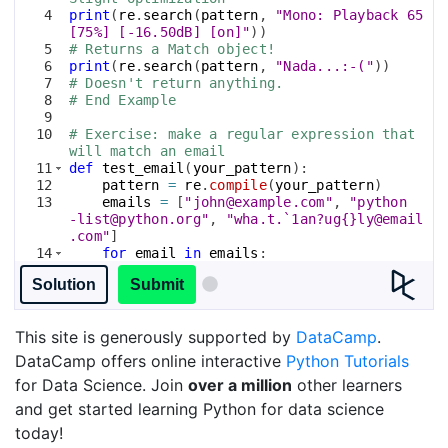
4
print
(
re
.
search
(
pattern
, 
"Mono: Playback 65 
[75%] [-16.50dB] [on]"
))
5
# Returns a Match object!
6
print
(
re
.
search
(
pattern
, 
"Nada...:-("
))
7
# Doesn't return anything.
8
# End Example
9
10
# Exercise: make a regular expression that 
will match an email
11
def
test_email
(
your_pattern
)
:
12
pattern
=
re
.
compile
(
your_pattern
)
13
emails
=
[
"john@example.com"
, 
"python
-list@python.org"
, 
"wha.t.`1an?ug{}ly@email
.com"
]
14
for
email
in
emails
:
15
if
not
re
.
match
(
pattern
, 
email
)
:
Solution
Submit
This site is generously supported by
DataCamp
.
DataCamp offers online interactive
Python Tutorials
for Data Science. Join
over a million
other learners
and get started learning Python for data science
today!