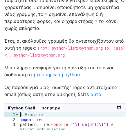
ταιριάξετε όσο το δυνατόν λιγότερες επαναλήψεις. Ο
χαρακτήρας
σημαίνει οποιοδήποτε μη χαρακτήρα
.
νέας γραμμής, το
σημαίνει επανάληψη 0 ή
*
περισσότερες φορές, και ο χαρακτήρας
το κάνει
?
χωρίς απληστία.
Έτσι, οι ακόλουθες γραμμές θα αντιστοιχίζονταν από
αυτή τη regex:
From:
python-list@python.org
To: !asp]
<,.
python-list@python.org
Μια πλήρης αναφορά για τη σύνταξη του re είναι
διαθέσιμη στη
τεκμηρίωση python
.
Ως παράδειγμα μιας "σωστής" regex αντιστοίχισης
email (όπως αυτή στην άσκηση), δείτε
αυτό
IPython Shell
script.py
1
# Example: 
2
import
re
3
pattern
=
re
.
compile
(
r"\[(on|off)\]"
)
# 
Slight optimization