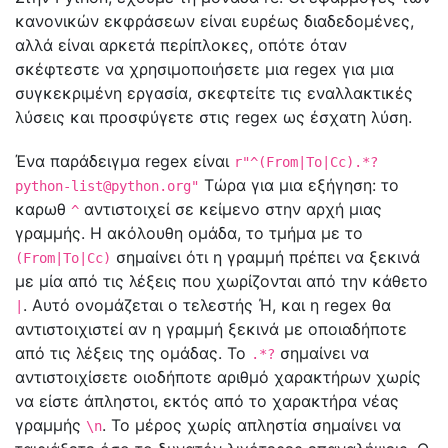
κανονικών εκφράσεων είναι ευρέως διαδεδομένες,
αλλά είναι αρκετά περίπλοκες, οπότε όταν
σκέφτεστε να χρησιμοποιήσετε μια regex για μια
συγκεκριμένη εργασία, σκεφτείτε τις εναλλακτικές
λύσεις και προσφύγετε στις regex ως έσχατη λύση.
Ένα παράδειγμα regex είναι
r"^(From|To|Cc).*
?
Τώρα για μια εξήγηση: το
python-list@python.org
"
καρωθ
αντιστοιχεί σε κείμενο στην αρχή μιας
^
γραμμής. Η ακόλουθη ομάδα, το τμήμα με το
σημαίνει ότι η γραμμή πρέπει να ξεκινά
(From|To|Cc)
με μία από τις λέξεις που χωρίζονται από την κάθετο
. Αυτό ονομάζεται ο τελεστής Ή, και η regex θα
|
αντιστοιχιστεί αν η γραμμή ξεκινά με οποιαδήποτε
από τις λέξεις της ομάδας. Το
σημαίνει να
.*?
αντιστοιχίσετε οιοδήποτε αριθμό χαρακτήρων χωρίς
να είστε άπληστοι, εκτός από το χαρακτήρα νέας
γραμμής
. Το μέρος χωρίς απληστία σημαίνει να
\n