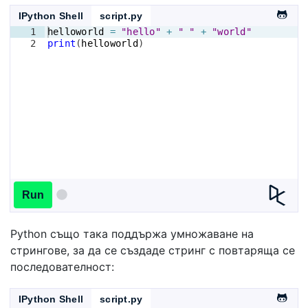
IPython Shell
script.py
1
helloworld
=
"hello"
+
" "
+
"world"
2
print
(
helloworld
)
Run
Python също така поддържа умножаване на
стрингове, за да се създаде стринг с повтаряща се
последователност:
IPython Shell
script.py