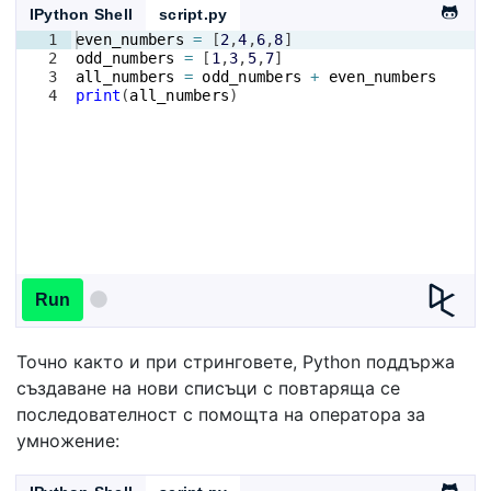
IPython Shell
script.py
1
even_numbers
=
[
2
,
4
,
6
,
8
]
2
odd_numbers
=
[
1
,
3
,
5
,
7
]
3
all_numbers
=
odd_numbers
+
even_numbers
4
print
(
all_numbers
)
Run
Точно както и при стринговете, Python поддържа
създаване на нови списъци с повтаряща се
последователност с помощта на оператора за
умножение: