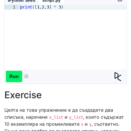
IPython Shell
script.py
1
print
([
1
,
2
,
3
]
*
3
)
Run
Exercise
Целта на това упражнение е да създадете два
списъка, наречени
и
, които съдържат
x_list
y_list
10 екземпляра на променливите
и
, съответно.
x
y
Също така трябва да създадете списък, наречен