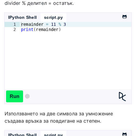
divider % делител = остатък.
IPython Shell
script.py
1
remainder
=
11
%
3
2
print
(
remainder
)
Run
Използването на две символа за умножение
създава връзка за повдигане на степен.
IPython Shell
script.py