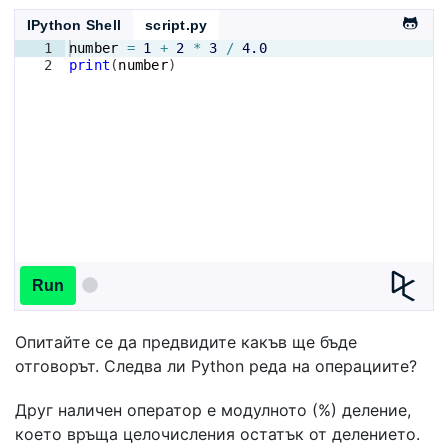
IPython Shell
script.py
1
number
=
1
+
2
*
3
/
4.0
2
print
(
number
)
Run
Опитайте се да предвидите какъв ще бъде
отговорът. Следва ли Python реда на операциите?
Друг наличен оператор е модулното (%) деление,
което връща целочисления остатък от делението.