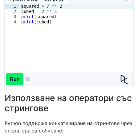
1
squared
=
7
**
2
2
cubed
=
2
**
3
3
print
(
squared
)
4
print
(
cubed
)
Run
Използване на оператори със
стрингове
Python поддържа конкатениране на стрингове чрез
оператора за събиране: