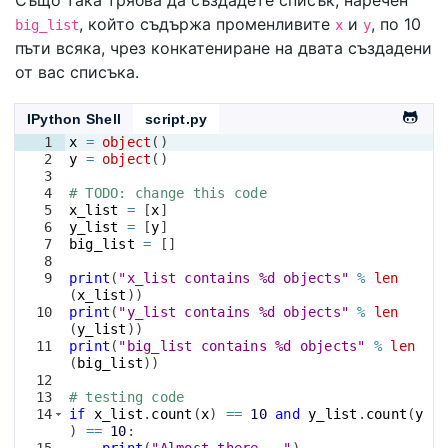
, който съдържа променливите
и
, по 10
big_list
x
y
пъти всяка, чрез конкатениране на двата създадени
от вас списъка.
IPython Shell
script.py
1
x
=
object
(
)
2
y
=
object
(
)
3
4
# TODO: change this code
5
x_list
=
[
x
]
6
y_list
=
[
y
]
7
big_list
=
[
]
8
9
print
(
"x_list contains %d objects"
%
len
(
x_list
))
10
print
(
"y_list contains %d objects"
%
len
(
y_list
))
11
print
(
"big_list contains %d objects"
%
len
(
big_list
))
12
13
# testing code
14
if
x_list
.
count
(
x
)
==
10
and
y_list
.
count
(
y
)
==
10
:
15
print
(
"Almost there..."
)