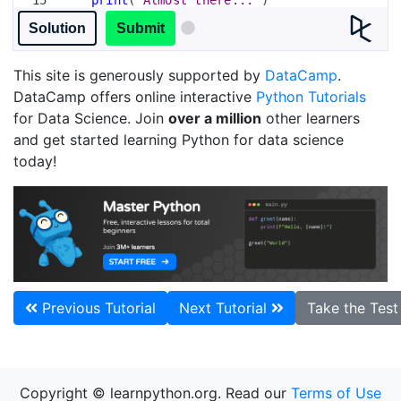
16
if
big_list
.
count
(
x
)
==
10
and
big_list
Solution
Submit
.
count
(
y
)
==
10
:
This site is generously supported by
DataCamp
.
DataCamp offers online interactive
Python Tutorials
for Data Science. Join
over a million
other learners
and get started learning Python for data science
today!
Previous Tutorial
Next Tutorial
Take the Tes
Copyright © learnpython.org. Read our
Terms of Use