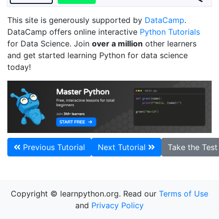
This site is generously supported by
DataCamp
.
DataCamp offers online interactive
Python Tutorials
for Data Science. Join
over a million
other learners
and get started learning Python for data science
today!
Previous Tutorial
Next Tutorial
Take the Tes
Copyright © learnpython.org. Read our
Terms of Use
and
Privacy Policy