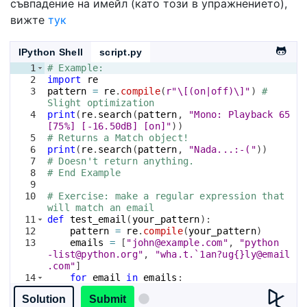
съвпадение на имейл (като този в упражнението),
вижте
тук
IPython Shell
script.py
1
# Example: 
2
import
re
3
pattern
=
re
.
compile
(
r"\[(on|off)\]"
)
# 
Slight optimization
4
print
(
re
.
search
(
pattern
, 
"Mono: Playback 65 
[75%] [-16.50dB] [on]"
))
5
# Returns a Match object!
6
print
(
re
.
search
(
pattern
, 
"Nada...:-("
))
7
# Doesn't return anything.
8
# End Example
9
10
# Exercise: make a regular expression that 
will match an email
11
def
test_email
(
your_pattern
)
:
12
pattern
=
re
.
compile
(
your_pattern
)
13
emails
=
[
"john@example.com"
, 
"python
-list@python.org"
, 
"wha.t.`1an?ug{}ly@email
.com"
]
14
for
email
in
emails
:
15
if
not
re
.
match
(
pattern
, 
email
)
:
Solution
Submit