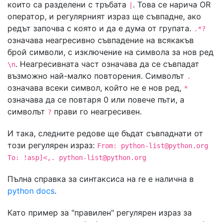
които са разделени с тръбата
. Това се нарича OR
|
оператор, и регулярният израз ще съвпадне, ако
редът започва с която и да е дума от групата.
.*?
означава неагресивно съвпадение на всякакъв
брой символи, с изключение на символа за нов ред
. Неагресивната част означава да се съвпадат
\n
възможно най-малко повторения. Символът
.
означава всеки символ, който не е нов ред,
*
означава да се повтаря 0 или повече пъти, а
символът
прави го неагресивен.
?
И така, следните редове ще бъдат съвпаднати от
този регулярен израз:
From:
python-list@python.org
To: !asp]<,.
python-list@python.org
Пълна справка за синтаксиса на re е налична в
python docs
.
Като пример за "правилен" регулярен израз за