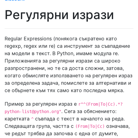
Регулярни изрази
Regular Expressions (понякога съкратено като
regexp, regex или re) са инструмент за съвпадение
на модели в текст. В Python, имаме модула re.
Приложенията за регулярни изрази са широко
разпространени, но те са доста сложни, затова,
когато обмисляте използването на регулярен израз
за определена задача, помислете за алтернативи и
се обърнете към тях само като последна мярка.
Пример за регулярен израз е
r"^(From|To|Cc).*
?
. Сега за обяснението:
python-list@python.org
"
каретката
съвпада с текст в началото на реда.
^
Следващата група, частта с
означава,
(From|To|Cc)
че редът трябва да започва с една от думите,