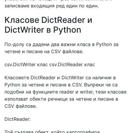
записваме входящия ред един по един.
Класове DictReader и
DictWriter в Python
По-долу са дадени два важни класа в Python за
четене и писане на CSV файлове.
csv.DictWriter клас csv.DictReader клас
Класовете DictReader и DictWriter са налични в
Python за четене и писане в CSV. Въпреки че са
подобни на функциите reader и writer, тези класове
използват обекти речници за четене и писане в
CSV файлове.
DictReader:
Той създава обект, който картографира