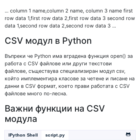
... column 1 name,column 2 name, column 3 name first
row data 1,first row data 2,first row data 3 second row
data 1,second row data 2,second row data 3 ...
CSV модул в Python
Въпреки че Python има вградена функция open() за
работа с CSV файлове или други текстови
файлове, съществува специализиран модул csv,
който имплементира класове за четене и писане на
данни в CSV формат, което прави работата с CSV
файлове много по-лесна.
Важни функции на CSV
модула
IPython Shell
script.py