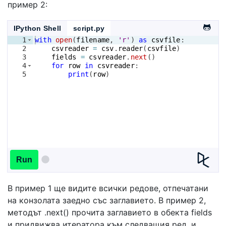
пример 2:
IPython Shell
script.py
1
with
open
(
filename
, 
'r'
)
as
csvfile
:
2
csvreader
=
csv
.
reader
(
csvfile
)
3
fields
=
csvreader
.
next
(
)
4
for
row
in
csvreader
:
5
print
(
row
)
Run
В пример 1 ще видите всички редове, отпечатани
на конзолата заедно със заглавието. В пример 2,
методът .next() прочита заглавието в обекта fields
и придвижва итератора към следващия ред, и