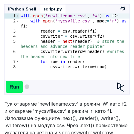
IPython Shell
script.py
1
with
open
(
'newfilename.csv'
, 
'w'
)
as
f2
:
2
with
open
(
'mycsvfile.csv'
, 
mode
=
'r'
)
as
f1
:
3
reader
=
csv
.
reader
(
f1
)
4
csvwriter
=
csv
.
writer
(
f2
)
5
header
=
next
(
reader
)
# store the 
headers and advance reader pointer
6
csvwriter
.
writerow
(
header
)
#writes 
the header into new file
7
for
row
in
reader
:
8
csvwriter
.
writerow
(
row
)
Run
Тук отваряме 'newfilename.csv' в режим 'W' като f2
и отваряме 'mycsvfile.csv' в режим 'r' като f1.
Използваме функциите .next(), .reader(), .writer(),
.writerow() на модула csv. Чрез .next() преместваме
указателя на четеца и чрез csvwriter.writerow