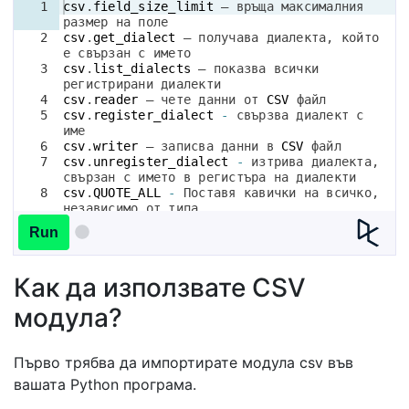
1
csv
.
field_size_limit
 – връща максималния 
размер на поле
2
csv
.
get_dialect
 – получава диалекта, който 
е свързан с името
3
csv
.
list_dialects
 – показва всички 
регистрирани диалекти
4
csv
.
reader
 – чете данни от 
CSV
 файл
5
csv
.
register_dialect
-
 свързва диалект с 
име
6
csv
.
writer
 – записва данни в 
CSV
 файл
7
csv
.
unregister_dialect
-
 изтрива диалекта, 
свързан с името в регистъра на диалекти
8
csv
.
QUOTE_ALL
-
 Поставя кавички на всичко, 
независимо от типа.
9
csv
.
QUOTE_MINIMAL
-
 Поставя кавички на 
Run
полета със специални символи
Как да използвате CSV
модула?
Първо трябва да импортирате модула csv във
вашата Python програма.