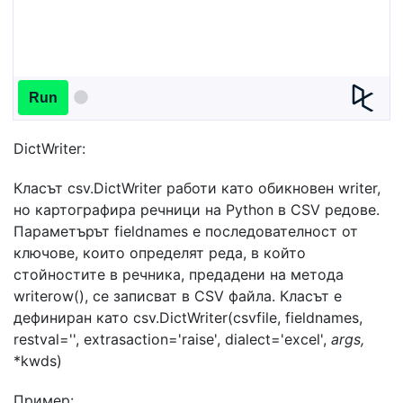
Run
DictWriter:
Класът csv.DictWriter работи като обикновен writer,
но картографира речници на Python в CSV редове.
Параметърът fieldnames е последователност от
ключове, които определят реда, в който
стойностите в речника, предадени на метода
writerow(), се записват в CSV файла. Класът е
дефиниран като csv.DictWriter(csvfile, fieldnames,
restval='', extrasaction='raise', dialect='excel',
args,
*kwds)
Пример: