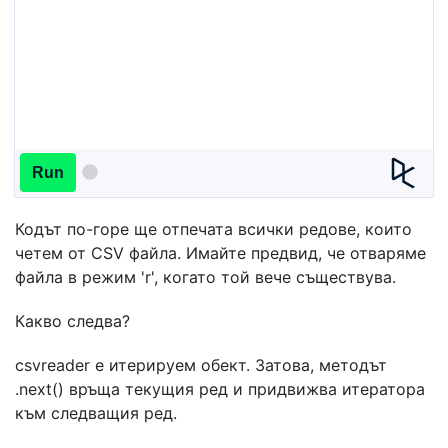
Run
Кодът по-горе ще отпечата всички редове, които
четем от CSV файла. Имайте предвид, че отваряме
файла в режим 'r', когато той вече съществува.
Какво следва?
csvreader е итерируем обект. Затова, методът
.next() връща текущия ред и придвижва итератора
към следващия ред.