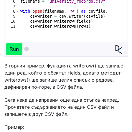
6
filename
=
"university_records.csv"
7
8
with
open
(
filename
, 
'w'
)
as
csvfile
:
9
csvwriter
=
csv
.
writer
(
csvfile
)
10
csvwriter
.
writerow
(
fields
)
11
csvwriter
.
writerows
(
rows
)
Run
В горния пример, функцията writerow() ще запише
един ред, който е обектът fields, докато методът
writerows() ще запише целия списък с редове,
дефиниран по-горе, в CSV файла.
Сега нека да направим още една стъпка напред.
Прочетете съдържанието на един CSV файл и
запишете в друг CSV файл.
Пример: