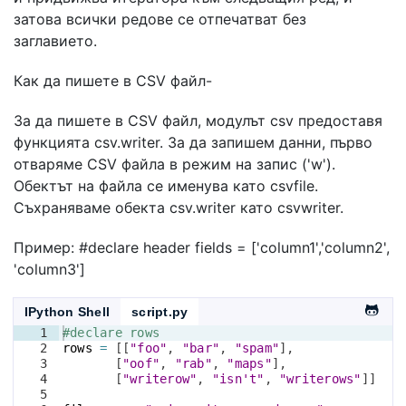
затова всички редове се отпечатват без
заглавието.
Как да пишете в CSV файл-
За да пишете в CSV файл, модулът csv предоставя
функцията csv.writer. За да запишем данни, първо
отваряме CSV файла в режим на запис ('w').
Обектът на файла се именува като csvfile.
Съхраняваме обекта csv.writer като csvwriter.
Пример: #declare header fields = ['column1','column2',
'column3']
IPython Shell
script.py
1
#declare rows
2
rows
=
[[
"foo"
, 
"bar"
, 
"spam"
]
,
3
[
"oof"
, 
"rab"
, 
"maps"
]
,
4
[
"writerow"
, 
"isn't"
, 
"writerows"
]]
5