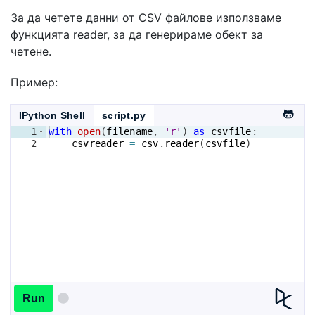
За да четете данни от CSV файлове използваме
функцията reader, за да генерираме обект за
четене.
Пример:
IPython Shell
script.py
1
with
open
(
filename
, 
'r'
)
as
csvfile
:
2
csvreader
=
csv
.
reader
(
csvfile
)
Run