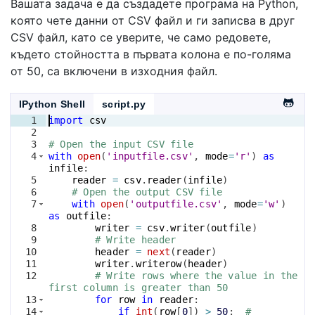
Вашата задача е да създадете програма на Python,
която чете данни от CSV файл и ги записва в друг
CSV файл, като се уверите, че само редовете,
където стойността в първата колона е по-голяма
от 50, са включени в изходния файл.
IPython Shell
script.py
1
import
csv
2
3
# Open the input CSV file
4
with
open
(
'inputfile.csv'
, 
mode
=
'r'
)
as
infile
:
5
reader
=
csv
.
reader
(
infile
)
6
# Open the output CSV file
7
with
open
(
'outputfile.csv'
, 
mode
=
'w'
)
as
outfile
:
8
writer
=
csv
.
writer
(
outfile
)
9
# Write header
10
header
=
next
(
reader
)
11
writer
.
writerow
(
header
)
12
# Write rows where the value in the 
first column is greater than 50
13
for
row
in
reader
:
14
if
int
(
row
[
0
])
>
50
:  
# 