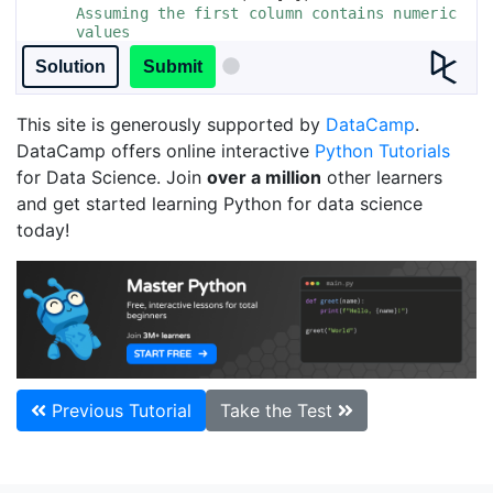
Assuming the first column contains numeric 
values
15
writer
.
writerow
(
row
)
Solution
Submit
This site is generously supported by
DataCamp
.
DataCamp offers online interactive
Python Tutorials
for Data Science. Join
over a million
other learners
and get started learning Python for data science
today!
Previous Tutorial
Take the Test