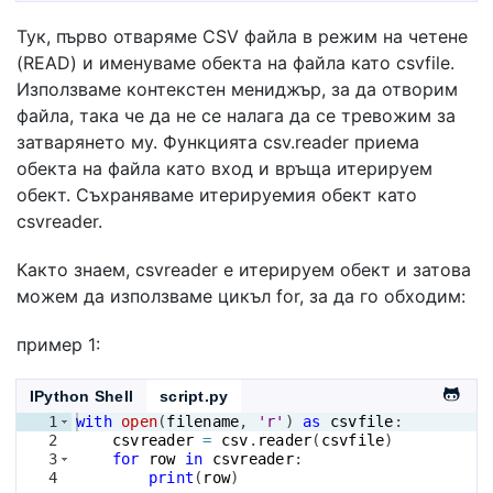
Тук, първо отваряме CSV файла в режим на четене
(READ) и именуваме обекта на файла като csvfile.
Използваме контекстен мениджър, за да отворим
файла, така че да не се налага да се тревожим за
затварянето му. Функцията csv.reader приема
обекта на файла като вход и връща итерируем
обект. Съхраняваме итерируемия обект като
csvreader.
Както знаем, csvreader е итерируем обект и затова
можем да използваме цикъл for, за да го обходим:
пример 1:
IPython Shell
script.py
1
with
open
(
filename
, 
'r'
)
as
csvfile
:
2
csvreader
=
csv
.
reader
(
csvfile
)
3
for
row
in
csvreader
:
4
print
(
row
)