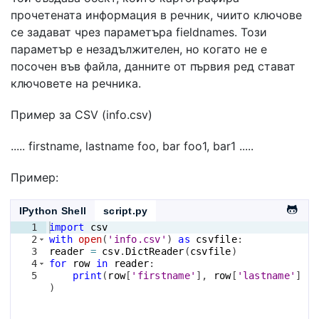
прочетената информация в речник, чиито ключове
се задават чрез параметъра fieldnames. Този
параметър е незадължителен, но когато не е
посочен във файла, данните от първия ред стават
ключовете на речника.
Пример за CSV (info.csv)
..... firstname, lastname foo, bar foo1, bar1 .....
Пример:
IPython Shell
script.py
1
import
csv
2
with
open
(
'info.csv'
)
as
csvfile
:
3
reader
=
csv
.
DictReader
(
csvfile
)
4
for
row
in
reader
:
5
print
(
row
[
'firstname'
]
, 
row
[
'lastname'
]
)