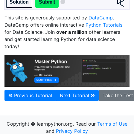
Solution
Submit
This site is generously supported by
DataCamp
.
DataCamp offers online interactive
Python Tutorials
for Data Science. Join
over a million
other learners
and get started learning Python for data science
today!
Previous Tutorial
Next Tutorial
Take the Tes
Copyright © learnpython.org. Read our
Terms of Use
and
Privacy Policy