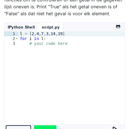
lijst oneven is. Print "True" als het getal oneven is of
"False" als dat niet het geval is voor elk element.
IPython Shell
script.py
1
l
=
[
2
,
4
,
7
,
3
,
14
,
19
]
2
for
i
in
l
:
3
# your code here