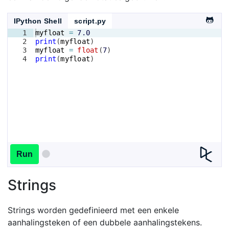
IPython Shell
script.py
1
myfloat
=
7.0
2
print
(
myfloat
)
3
myfloat
=
float
(
7
)
4
print
(
myfloat
)
Run
Strings
Strings worden gedefinieerd met een enkele
aanhalingsteken of een dubbele aanhalingstekens.