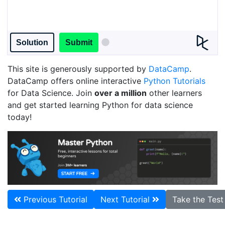
Solution
Submit
This site is generously supported by
DataCamp
.
DataCamp offers online interactive
Python Tutorials
for Data Science. Join
over a million
other learners
and get started learning Python for data science
today!
Previous Tutorial
Next Tutorial
Take the Tes