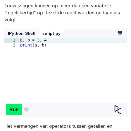
Toewijzingen kunnen op meer dan één variabele
"tegelijkertijd" op dezelfde regel worden gedaan als
volgt
IPython Shell
script.py
1
a
, 
b
=
3
, 
4
2
print
(
a
, 
b
)
Run
Het vermengen van operators tussen getallen en