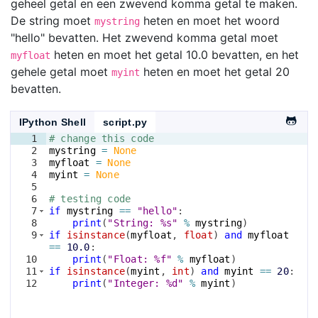
geheel getal en een zwevend komma getal te maken.
De string moet
heten en moet het woord
mystring
"hello" bevatten. Het zwevend komma getal moet
heten en moet het getal 10.0 bevatten, en het
myfloat
gehele getal moet
heten en moet het getal 20
myint
bevatten.
IPython Shell
script.py
1
# change this code
2
mystring
=
None
3
myfloat
=
None
4
myint
=
None
5
6
# testing code
7
if
mystring
==
"hello"
:
8
print
(
"String: %s"
%
mystring
)
9
if
isinstance
(
myfloat
, 
float
)
and
myfloat
==
10.0
:
10
print
(
"Float: %f"
%
myfloat
)
11
if
isinstance
(
myint
, 
int
)
and
myint
==
20
:
12
print
(
"Integer: %d"
%
myint
)