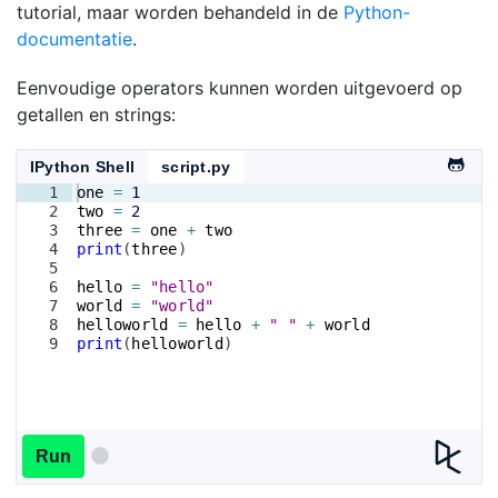
tutorial, maar worden behandeld in de
Python-
documentatie
.
Eenvoudige operators kunnen worden uitgevoerd op
getallen en strings:
IPython Shell
script.py
1
one
=
1
2
two
=
2
3
three
=
one
+
two
4
print
(
three
)
5
6
hello
=
"hello"
7
world
=
"world"
8
helloworld
=
hello
+
" "
+
world
9
print
(
helloworld
)
Run