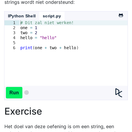
strings wordt niet ondersteund:
IPython Shell
script.py
1
# Dit zal niet werken!
2
one
=
1
3
two
=
2
4
hello
=
"hello"
5
6
print
(
one
+
two
+
hello
)
Run
Exercise
Het doel van deze oefening is om een string, een