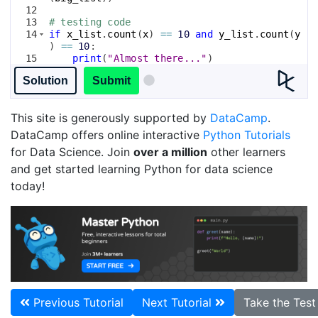
12
13
# testing code
14
if
x_list
.
count
(
x
)
==
10
and
y_list
.
count
(
y
)
==
10
:
15
print
(
"Almost there..."
)
16
if
big_list
.
count
(
x
)
==
10
and
big_list
Solution
Submit
.
count
(
y
)
==
10
:
This site is generously supported by
DataCamp
.
DataCamp offers online interactive
Python Tutorials
for Data Science. Join
over a million
other learners
and get started learning Python for data science
today!
Previous Tutorial
Next Tutorial
Take the Tes