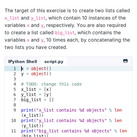
The target of this exercise is to create two lists called
and
, which contain 10 instances of the
x_list
y_list
variables
and
, respectively. You are also required
x
y
to create a list called
, which contains the
big_list
variables
and
, 10 times each, by concatenating the
x
y
two lists you have created.
IPython Shell
script.py
1
x
=
object
(
)
2
y
=
object
(
)
3
4
# TODO: change this code
5
x_list
=
[
x
]
6
y_list
=
[
y
]
7
big_list
=
[
]
8
9
print
(
"x_list contains %d objects"
%
len
(
x_list
))
10
print
(
"y_list contains %d objects"
%
len
(
y_list
))
11
print
(
"big_list contains %d objects"
%
len
(
big_list
))