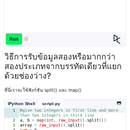
Run
วิธีการรับข้อมูลสองหรือมากกว่า
สองประเภทจากบรรทัดเดียวที่แยก
ด้วยช่องว่าง?
ที่นี่เราจะใช้ฟังก์ชัน split() และ map()
IPython Shell
script.py
1
#give two integers in first line and more 
than two integers in third line
2
a
, 
b
=
map
(
int
, 
raw_input
(
)
.
split
(
))
3
array
=
raw_input
(
)
.
split
(
)
4
sum
=
0