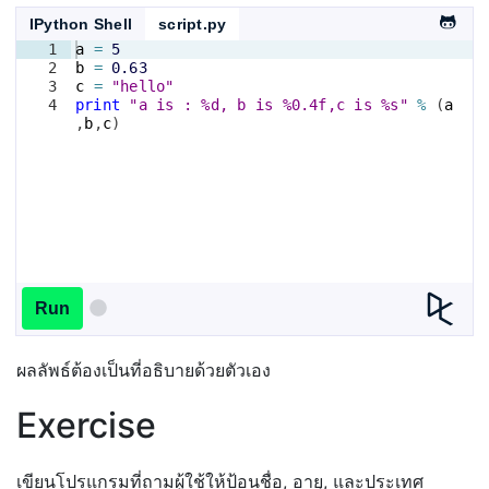
IPython Shell
script.py
1
a
=
5
2
b
=
0.63
3
c
=
"hello"
4
print
"a is : %d, b is %0.4f,c is %s"
%
(
a
,
b
,
c
)
Run
ผลลัพธ์ต้องเป็นที่อธิบายด้วยตัวเอง
Exercise
เขียนโปรแกรมที่ถามผู้ใช้ให้ป้อนชื่อ, อายุ, และประเทศ