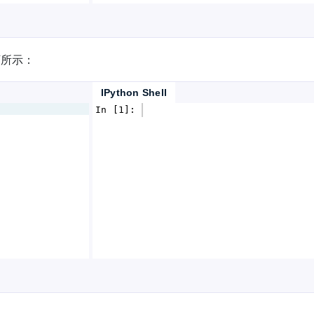
下所示：
IPython Shell
In [1]: 