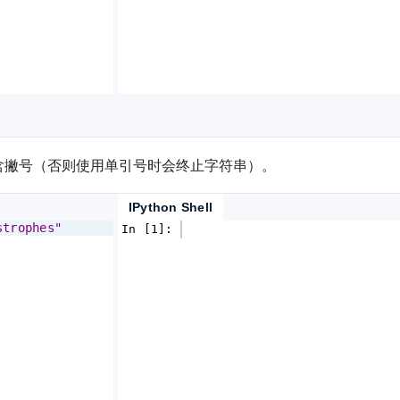
含撇号（否则使用单引号时会终止字符串）。
IPython Shell
strophes"
In [1]: 