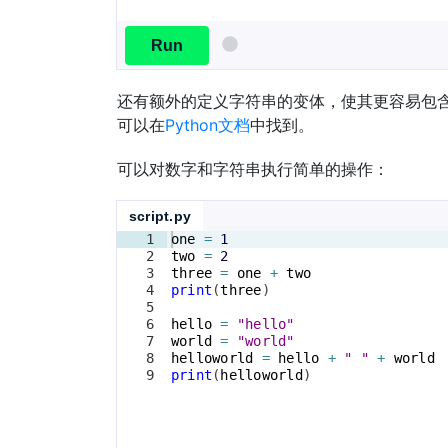
Run
还有额外的定义字符串的变体，使其更容易包含
可以在
Python文档
中找到。
可以对数字和字符串执行简单的操作：
script.py
1
one
=
1
2
two
=
2
3
three
=
one
+
two
4
print
(
three
)
5
6
hello
=
"hello"
7
world
=
"world"
8
helloworld
=
hello
+
" "
+
world
9
print
(
helloworld
)