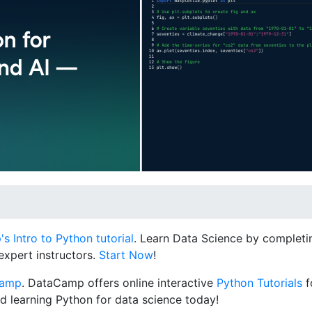
 Intro to Python tutorial
. Learn Data Science by completin
expert instructors.
Start Now
!
Camp
. DataCamp offers online interactive
Python Tutorials
f
d learning Python for data science today!