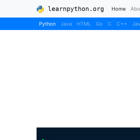
learnpython.org
(curre
Home
Abo
Python
Java
HTML
Go
C
C++
Jav