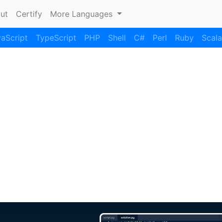
nt)
ut
Certify
More Languages
aScript
TypeScript
PHP
Shell
C#
Perl
Ruby
Scala