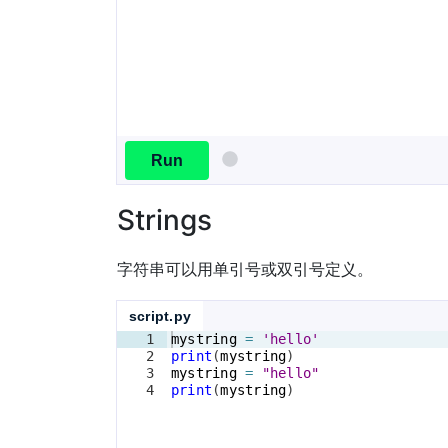
Run
Strings
字符串可以用单引号或双引号定义。
script.py
1
mystring
=
'hello'
2
print
(
mystring
)
3
mystring
=
"hello"
4
print
(
mystring
)