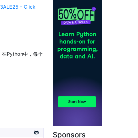
ALE25 - Click
Python中，每个
Sponsors