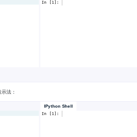
In [1]: 
表示法：
IPython Shell
In [1]: 