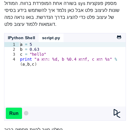
בשורה אחת המופרדת ברווח. המודול sys מספק פונקציות
שונות לעיצוב פלט אבל כאן נלמד איך להשתמש בידע בסיסי
של עיצוב פלט כדי להציג בדרך הנדרשת. בואו נראה כמה
דוגמאות ללמוד עיצוב פלט.
IPython Shell
script.py
1
a
=
5
2
b
=
0.63
3
c
=
"hello"
%
"a הוא: %d, b הוא %0.4f, c הוא %s"
print
4
(
a
,
b
,
c
)
Run
הפלט חייב להיות מספיק ברור.