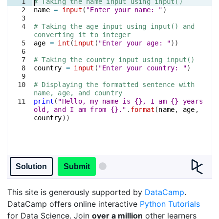
1
# Taking the name input using input()
2
name
=
input
(
"Enter your name: "
)
3
4
# Taking the age input using input() and 
converting it to integer
5
age
=
int
(
input
(
"Enter your age: "
))
6
7
# Taking the country input using input()
8
country
=
input
(
"Enter your country: "
)
9
10
# Displaying the formatted sentence with 
name, age, and country
11
print
(
"Hello, my name is {}, I am {} years 
old, and I am from {}."
.
format
(
name
, 
age
, 
country
))
Solution
Submit
This site is generously supported by
DataCamp
.
DataCamp offers online interactive
Python Tutorials
for Data Science. Join
over a million
other learners