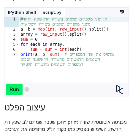
IPython Shell
script.py
#תן שני מספרים שלמים בשורה הראשונה ויותר 
1
משני מספרים שלמים בשורה השלישית
2
a
, 
b
=
map
(
int
, 
raw_input
(
)
.
split
(
))
3
array
=
raw_input
(
)
.
split
(
)
4
sum
=
0
5
for
each
in
array
:
6
sum
=
sum
+
int
(
each
)
# מדפיס את שני המספרים 
)
sum
, 
b
, 
a
(
print
7
השלמים הראשונים מהשורה הראשונה וסכום 
המספרים השלמים מהשורה השנייה
Run
עיצוב הפלט
ייתכן שכבר שמתם לב שפקודת print מכניסה אוטומטית שורה
חדשה. השימוש בפסיק כמו בקוד הנ"ל מדפיסה את הערכים