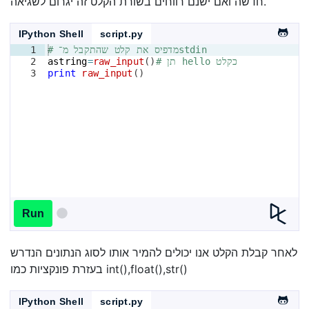
חדשה ואם ישנם רווחים בשורת הקלט זה יגרום לשגיאה.
IPython Shell
script.py
# מדפיס את קלט שהתקבל מ־stdin
1
# תן hello כקלט
)
(
raw_input
=
astring
2
3
print
raw_input
(
)
Run
לאחר קבלת הקלט אנו יכולים להמיר אותו לסוג הנתונים הנדרש
בעזרת פונקציות כמו int(),float(),str()
IPython Shell
script.py