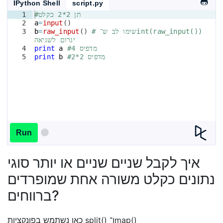
IPython Shell
script.py
#תן 2*2 כקלט
1
2
a
=
input
(
)
# שימו לב ש־int(raw_input()) 
)
(
raw_input
=
b
3
יגרום לשגיאה
#מדפיס 4
a
print
4
#מדפיס 2*2
b
print
5
Run
איך לקבל שניים שניים או יותר סוגי
נתונים כקלט משורה אחת שמופרדים
ברווחים?
כאן נשתמש בפונקציות split() ו־map()