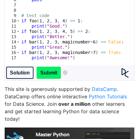
7
8
9
# test code
10
if
foo
(
1
, 
2
, 
3
, 
4
)
==
1
:
11
print
(
"Good."
)
12
if
foo
(
1
, 
2
, 
3
, 
4
, 
5
)
==
2
:
13
print
(
"Better."
)
14
if
bar
(
1
, 
2
, 
3
, 
magicnumber
=
6
)
==
False
:
15
print
(
"Great."
)
16
if
bar
(
1
, 
2
, 
3
, 
magicnumber
=
7
)
==
True
:
17
print
(
"Awesome!"
)
Solution
Submit
This site is generously supported by
DataCamp
.
DataCamp offers online interactive
Python Tutorials
for Data Science. Join
over a million
other learners
and get started learning Python for data science
today!