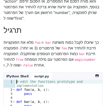
"action" והוא מורה לסכם את המספרים, אז הסכום יודפס.
בנוסף, הפונקציה גם יודעת שהיא צריכה להחזיר את הפרמטר
הראשון אם הערך של הפרמטר "number", שניתן לפונקציה,
שווה ל"first".
תרגיל
כך שיוכלו לקבל כמות משתנה
ו-
מלא את הפונקציות
foo
bar
חייבת להחזיר את
של פרמטרים (3 או יותר). הפונקציה
foo
חייבת
כמות הפרמטרים הנוספים שהתקבלו. הפונקציה
bar
אם הפרמטר עם מילת המפתח
להחזיר
True
magicnumber
אחרת.
שווה ל-7, ו-
False
IPython Shell
script.py
1
# edit the functions prototype and 
implementation
2
def
foo
(
a
, 
b
, 
c
)
:
3
pass
4
5
def
bar
(
a
, 
b
, 
c
)
:
6
pass