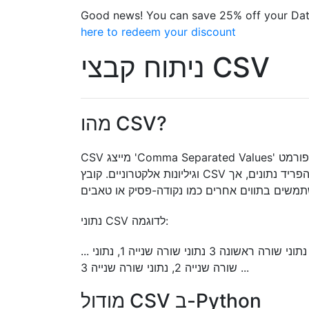
Good news! You can save 25% off your Dat
here to redeem your discount
ניתוח קבצי CSV
מהו CSV?
CSV מייצג 'Comma Separated Values' או 'ערכים מופרדים בפסיקים'. פורמט CSV הוא הנפוץ ביותר לייבוא וייצוא עבור מאגרי נתונים
וגיליונות אלקטרוניים. קובץ CSV הוא קובץ טקסט פשוט המכיל רשימת נתונים. הם משתמשים לרוב בתו הפסיק (,) כדי להפריד נתונים, אך
נתוני CSV לדוגמה:
... שם עמודה 1, שם עמודה 2, שם עמודה 3 נתוני שורה ראשונה 1, נתוני שורה ראשונה 2, נתוני שורה ראשונה 3 נתוני שורה שנייה 1, נתוני
שורה שנייה 2, נתוני שורה שנייה 3 ...
מודול CSV ב-Python