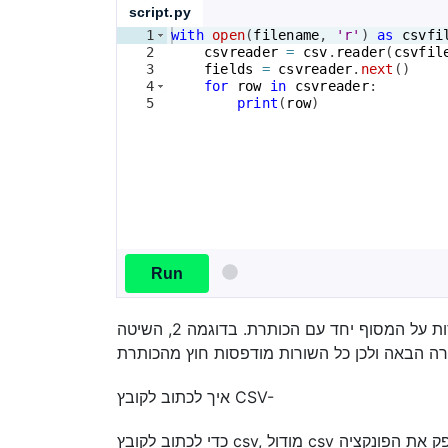
script.py
1
with
open
(
filename
, 
'r'
)
as
csvfi
2
csvreader
=
csv
.
reader
(
csvfil
3
fields
=
csvreader
.
next
(
)
4
for
row
in
csvreader
:
5
print
(
row
)
Run
בדוגמה 1, תראו את כל השורות מודפסות על המסוף יחד עם הכותרת. בדוגמה 2, השיטה .next() קוראת את הכותרת באובייקט fields
איך לכתוב לקובץ CSV-
כדי לכתוב לקובץ csv, מודול csv מספק את הפונקציה csv.writer. כדי לכתוב נתונים, אנו קודם פותחים את קובץ ה-CSV במצב כתיבה