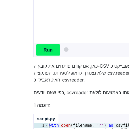
Run
כאן, אנו קודם פותחים את קובץ ה-CSV במצב קריאה ומגדירים את האובייקט כ-csvfile. אנו משתמשים במנהל הקשר לפתיחת הקובץ כדי
שלא נצטרך לדאוג לסגירתו. הפונקציה csv.reader לוקחת את אובייקט הקובץ כקלט ומחזירה אובייקט איטראבילי. אנו שומרים את האובייקט
האיטראבילי כ-csvreader.
דוגמה 1:
script.py
1
with
open
(
filename
, 
'r'
)
as
csvfi