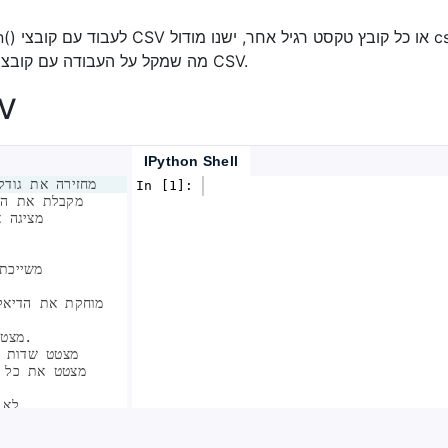
מחלקות לקריאה וכתיבה של נתונים בפורמט csv מה שמקל על העבודה עם קובצי CSV.
פונקציו
IPython Shell
 – מחזירה את גו
In [1]: 
 – מקבלת את 
 – מציגה את כל הדיאלקטים 
 משייכ
 מוחקת את הדיאלקט המשויך 
 מצטט הכל, ללא קשר לסוג.
 מצטט שדות ע
 מצטט את כל השדות שאינם 
 – 