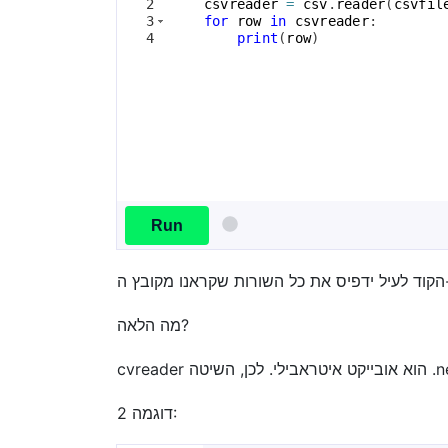
2
csvreader
=
csv
.
reader
(
csvfil
3
for
row
in
csvreader
:
4
print
(
row
)
Run
מה הלאה?
דוגמה 2: