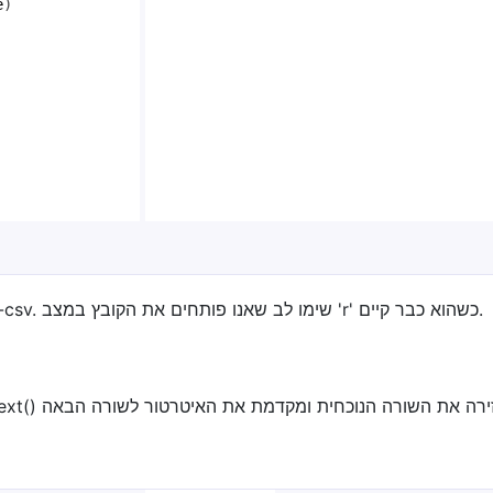
e
)
הקוד לעיל ידפיס את כל השורות שקראנו מקובץ ה-csv. שימו לב שאנו פותחים את הקובץ במצב 'r' כשהוא כבר קיים.