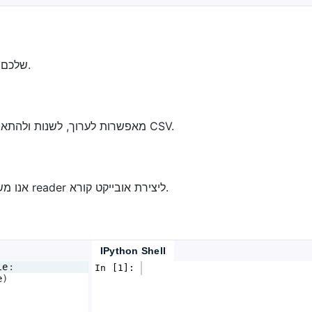
קודם כל, ייבאו את מודול csv בתוכנית ה-python שלכם.
פונקציות writer ו-reader מאפשרות לערוך, לשנות ולהתאים את הנתונים שבקובץ CSV.
כדי לקרוא נתונים מקובצי CSV אנו משתמשים בפונקציה reader ליצירת אובייקט קורא.
IPython Shell
le
:
In [1]: 
e
)