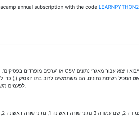
acamp annual subscription with the code
LEARNPYTHON23
לפעמים משתמשים בתווים אחרים כמו נקודה-פסיק או טאבים.