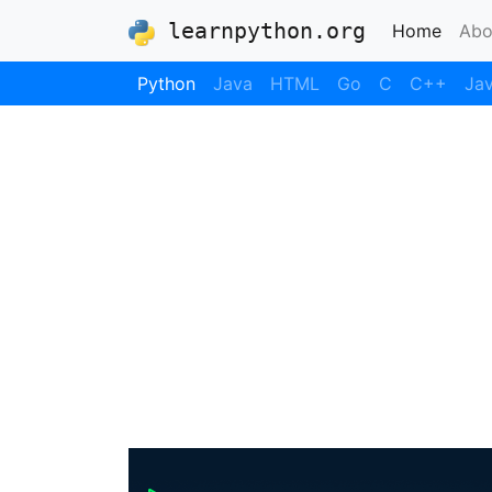
learnpython.org
(curre
Home
Abo
Python
Java
HTML
Go
C
C++
Jav