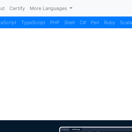
nt)
ut
Certify
More Languages
aScript
TypeScript
PHP
Shell
C#
Perl
Ruby
Scala