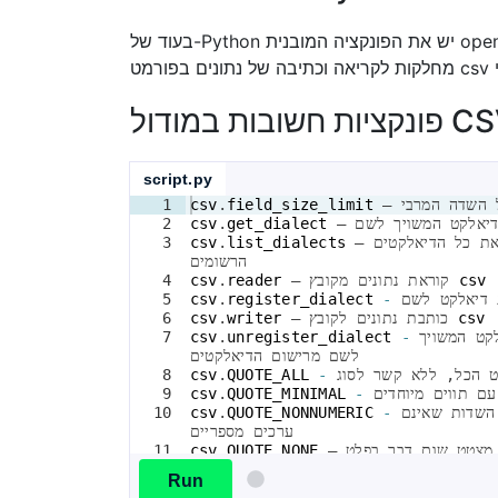
בעוד של-Python יש את הפונקציה המובנית open() לעבוד עם קובצי CSV או כל קובץ טקסט רגיל אחר, ישנו מודול csv ייעודי המיישם
ת חשובות במודול CSV
script.py
דל השדה המרבי
field_size_limit
.
csv
1
הדיאלקט המשויך לשם
get_dialect
.
csv
2
3
csv
.
list_dialects
הרשומים
csv
 – קוראת נתונים מקובץ 
reader
.
csv
4
ת דיאלקט לשם
-
register_dialect
.
csv
5
csv
 – כותבת נתונים לקובץ 
writer
.
csv
6
7
csv
.
unregister_dialect
-
לשם מרישום הדיאלקטים
8
csv
.
QUOTE_ALL
-
ם תווים מיוחדים
-
QUOTE_MINIMAL
.
csv
9
10
csv
.
QUOTE_NONNUMERIC
-
ערכים מספריים
לא מצטט שום דבר בפלט
QUOTE_NONE
.
csv
11
Run