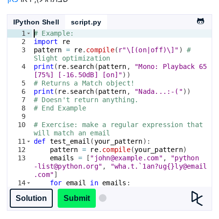
IPython Shell
script.py
1
# Example: 
2
import
re
3
pattern
=
re
.
compile
(
r"\[(on|off)\]"
)
# 
Slight optimization
4
print
(
re
.
search
(
pattern
, 
"Mono: Playback 65 
[75%] [-16.50dB] [on]"
))
5
# Returns a Match object!
6
print
(
re
.
search
(
pattern
, 
"Nada...:-("
))
7
# Doesn't return anything.
8
# End Example
9
10
# Exercise: make a regular expression that 
will match an email
11
def
test_email
(
your_pattern
)
:
12
pattern
=
re
.
compile
(
your_pattern
)
13
emails
=
[
"john@example.com"
, 
"python
-list@python.org"
, 
"wha.t.`1an?ug{}ly@email
.com"
]
14
for
email
in
emails
:
15
if
not
re
.
match
(
pattern
, 
email
)
:
Solution
Submit