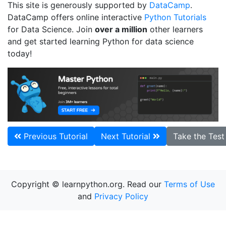
This site is generously supported by
DataCamp
.
DataCamp offers online interactive
Python Tutorials
for Data Science. Join
over a million
other learners
and get started learning Python for data science
today!
Previous Tutorial
Next Tutorial
Take the Tes
Copyright © learnpython.org. Read our
Terms of Use
and
Privacy Policy