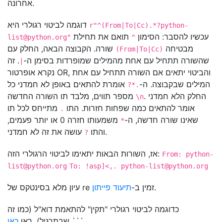
אחרונה.
דוגמה לביטוי רגולרי היא
r"^(From|To|Cc).*
?python-
עכשיו להסבר: הסימון
תואם את תחילת
list@python.org
"
^
מבטיחה
שורה. הקבוצה הבאה, החלק עם
(From|To|Cc)
שהשורה תתחיל עם אחת מהמילים שמופרדות בסימן ה-
. זה
|
נקרא אופרטור OR, והביטוי יתאים אם השורה תתחיל עם אחת
המילים שבקבוצה. ה-
אומרת להתאים באופן לא חמדני כל
.*?
. החלק הלא חמדני
מספר תווים, מלבד תו השורה החדשה
\n
אומר להתאים כמה שפחות חזרות. התו
מתייחס לכל תו
.
שאינו שורה חדשה, ה-
משמעותו חזרה 0 או יותר פעמים,
*
עושה את זה לא חמדני.
והתו
?
אז, השורות הבאות יתאימו לביטוי הרגולרי הזה:
From:
python-
list@python.org
To: !asp]<,.
python-list@python.org
.
עיון מלא בסינטקס של re זמין ב-
תיעוד פייתון
כדוגמה לביטוי רגולרי "תקין" להתאמת דוא"ל (כמו זה
```
שבתרגיל), ראו
כאן