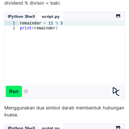
dividend % divisor = baki.
IPython Shell
script.py
1
remainder
=
11
%
3
2
print
(
remainder
)
Run
Menggunakan dua simbol darab membentuk hubungan
kuasa.
IPython Shell
script.py