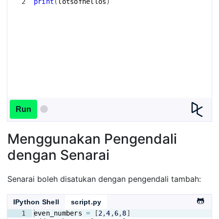
2
print
(
lotsofhellos
)
Run
Menggunakan Pengendali
dengan Senarai
Senarai boleh disatukan dengan pengendali tambah:
IPython Shell
script.py
1
even_numbers
=
[
2
,
4
,
6
,
8
]