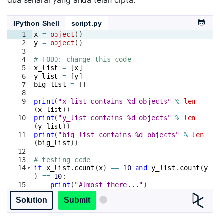
IPython Shell
script.py
1
x
=
object
(
)
2
y
=
object
(
)
3
4
# TODO: change this code
5
x_list
=
[
x
]
6
y_list
=
[
y
]
7
big_list
=
[
]
8
9
print
(
"x_list contains %d objects"
%
len
(
x_list
))
10
print
(
"y_list contains %d objects"
%
len
(
y_list
))
11
print
(
"big_list contains %d objects"
%
len
(
big_list
))
12
13
# testing code
14
if
x_list
.
count
(
x
)
==
10
and
y_list
.
count
(
y
)
==
10
:
15
print
(
"Almost there..."
)
16
if
big_list
.
count
(
x
)
==
10
and
big_list
Solution
Submit
.
count
(
y
)
==
10
: