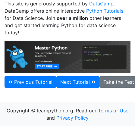
This site is generously supported by
DataCamp
.
DataCamp offers online interactive
Python Tutorials
for Data Science. Join
over a million
other learners
and get started learning Python for data science
today!
Previous Tutorial
Next Tutorial
Take the Tes
Copyright © learnpython.org. Read our
Terms of Use
and
Privacy Policy