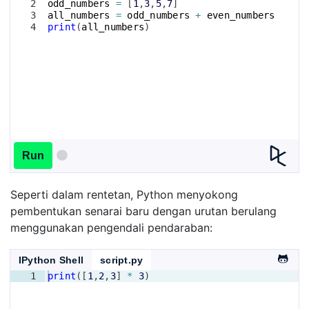
2
odd_numbers
=
[
1
,
3
,
5
,
7
]
3
all_numbers
=
odd_numbers
+
even_numbers
4
print
(
all_numbers
)
Run
Seperti dalam rentetan, Python menyokong
pembentukan senarai baru dengan urutan berulang
menggunakan pengendali pendaraban:
IPython Shell
script.py
1
print
([
1
,
2
,
3
]
*
3
)