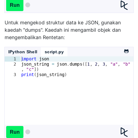
Run
Untuk mengekod struktur data ke JSON, gunakan
kaedah "dumps". Kaedah ini mengambil objek dan
mengembalikan Rentetan:
IPython Shell
script.py
1
import
json
2
json_string
=
json
.
dumps
([
1
, 
2
, 
3
, 
"a"
, 
"b"
, 
"c"
])
3
print
(
json_string
)
Run