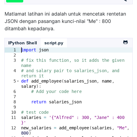
Matlamat latihan ini adalah untuk mencetak rentetan
JSON dengan pasangan kunci-nilai "Me" : 800
ditambah kepadanya.
IPython Shell
script.py
1
import
json
2
3
# fix this function, so it adds the given 
name
4
# and salary pair to salaries_json, and 
return it
5
def
add_employee
(
salaries_json
, 
name
, 
salary
)
:
6
# Add your code here
7
8
return
salaries_json
9
10
# test code
11
salaries
=
'{"Alfred" : 300, "Jane" : 400 
}'
12
new_salaries
=
add_employee
(
salaries
, 
"Me"
, 
800
)