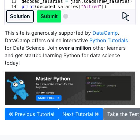
13
decoded_salaries
=
json
.
loads
(
new_salaries
)
14
print
(
decoded_salaries
[
"Alfred"
])
15
print
(
decoded_salaries
[
"Jane"
])
Solution
Submit
This site is generously supported by
DataCamp
.
DataCamp offers online interactive
Python Tutorials
for Data Science. Join
over a million
other learners
and get started learning Python for data science
today!
Previous Tutorial
Next Tutorial
Take the Tes