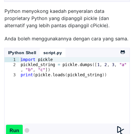
Python menyokong kaedah penyeralan data
proprietary Python yang dipanggil pickle (dan
alternatif yang lebih pantas dipanggil cPickle).
Anda boleh menggunakannya dengan cara yang sama.
IPython Shell
script.py
1
import
pickle
2
pickled_string
=
pickle
.
dumps
([
1
, 
2
, 
3
, 
"a"
, 
"b"
, 
"c"
])
3
print
(
pickle
.
loads
(
pickled_string
))
Run