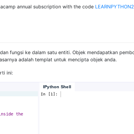
acamp annual subscription with the code
LEARNPYTHON23
an fungsi ke dalam satu entiti. Objek mendapatkan pemb
dasarnya adalah templat untuk mencipta objek anda.
i ini:
IPython Shell
In [1]: 
inside the 