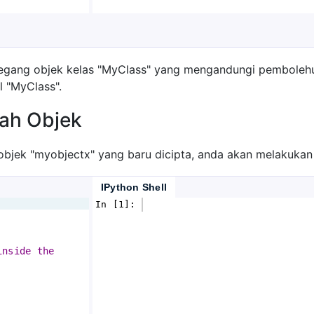
gang objek kelas "MyClass" yang mengandungi pembolehu
l "MyClass".
ah Objek
jek "myobjectx" yang baru dicipta, anda akan melakukan 
IPython Shell
In [1]: 
inside the 