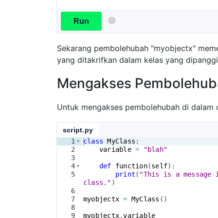
Run
Sekarang pembolehubah "myobjectx" meme
yang ditakrifkan dalam kelas yang dipanggi
Mengakses Pembolehub
Untuk mengakses pembolehubah di dalam ob
script.py
1
class
MyClass
:
2
variable
=
"blah"
3
4
def
function
(
self
)
:
5
print
(
"This is a message 
class."
)
6
7
myobjectx
=
MyClass
(
)
8
9
myobjectx
.
variable