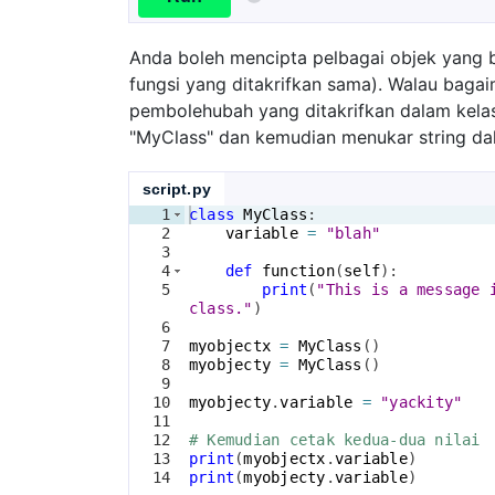
Anda boleh mencipta pelbagai objek yang
fungsi yang ditakrifkan sama). Walau baga
pembolehubah yang ditakrifkan dalam kelas.
"MyClass" dan kemudian menukar string da
script.py
1
class
MyClass
:
2
variable
=
"blah"
3
4
def
function
(
self
)
:
5
print
(
"This is a message 
class."
)
6
7
myobjectx
=
MyClass
(
)
8
myobjecty
=
MyClass
(
)
9
10
myobjecty
.
variable
=
"yackity"
11
12
# Kemudian cetak kedua-dua nilai
13
print
(
myobjectx
.
variable
)
14
print
(
myobjecty
.
variable
)