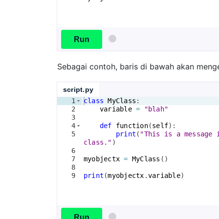
Run
Sebagai contoh, baris di bawah akan mengel
script.py
1
class
MyClass
:
2
variable
=
"blah"
3
4
def
function
(
self
)
:
5
print
(
"This is a message 
class."
)
6
7
myobjectx
=
MyClass
(
)
8
9
print
(
myobjectx
.
variable
)
Run