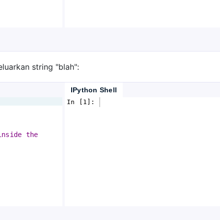
uarkan string "blah":
IPython Shell
In [1]: 
inside the 