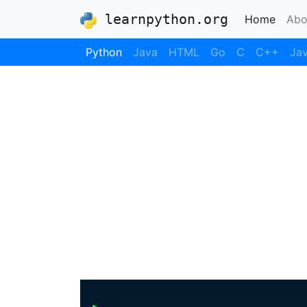
learnpython.org
(curre
Home
Abo
Python
Java
HTML
Go
C
C++
Jav