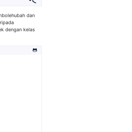
embolehubah dan
ripada
jek dengan kelas