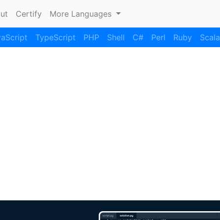
nt)
ut
Certify
More Languages
aScript
TypeScript
PHP
Shell
C#
Perl
Ruby
Scala