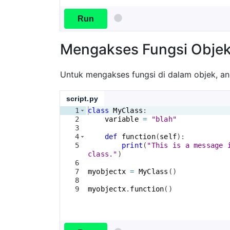
Run
Mengakses Fungsi Obje
Untuk mengakses fungsi di dalam objek, 
script.py
1
class
MyClass
:
2
variable
=
"blah"
3
4
def
function
(
self
)
:
5
print
(
"This is a message 
class."
)
6
7
myobjectx
=
MyClass
(
)
8
9
myobjectx
.
function
(
)