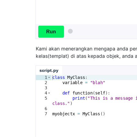
Run
Kami akan menerangkan mengapa anda perlu
kelas(templat) di atas kepada objek, anda 
script.py
1
class
MyClass
:
2
variable
=
"blah"
3
4
def
function
(
self
)
:
5
print
(
"This is a message 
class."
)
6
7
myobjectx
=
MyClass
(
)