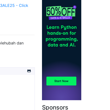
ALE25 - Click
olehubah dan
Sponsors