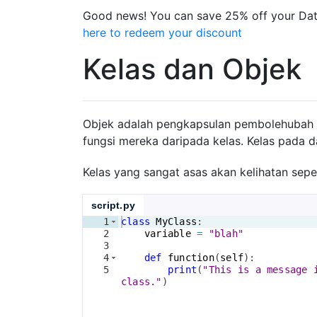
Good news! You can save 25% off your Dat
here to redeem your discount
Kelas dan Objek
Objek adalah pengkapsulan pembolehubah d
fungsi mereka daripada kelas. Kelas pada 
Kelas yang sangat asas akan kelihatan sepert
script.py
1
class
MyClass
:
2
variable
=
"blah"
3
4
def
function
(
self
)
:
5
print
(
"This is a message 
class."
)