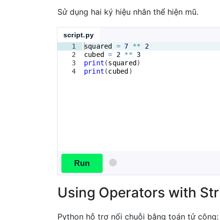
Sử dụng hai ký hiệu nhân thể hiện mũ.
script.py
1
squared
=
7
**
2
2
cubed
=
2
**
3
3
print
(
squared
)
4
print
(
cubed
)
Run
Using Operators with Str
Python hỗ trợ nối chuỗi bằng toán tử cộng: