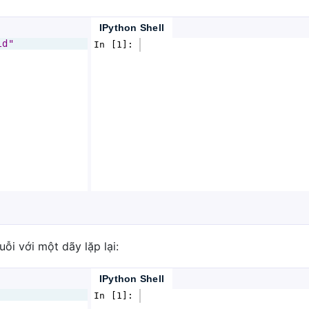
IPython Shell
ld"
In [1]: 
ỗi với một dãy lặp lại:
IPython Shell
In [1]: 