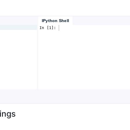
IPython Shell
In [1]: 
ings