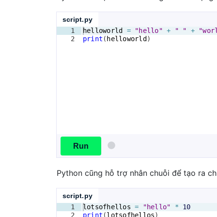
script.py
1
helloworld
=
"hello"
+
" "
+
"wor
2
print
(
helloworld
)
Run
Python cũng hỗ trợ nhân chuỗi để tạo ra chu
script.py
1
lotsofhellos
=
"hello"
*
10
2
print
(
lotsofhellos
)