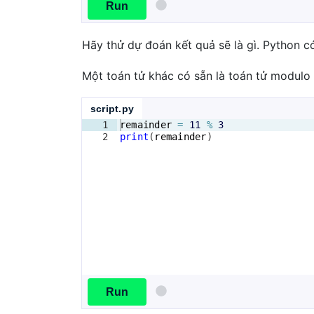
Run
Hãy thử dự đoán kết quả sẽ là gì. Python c
Một toán tử khác có sẵn là toán tử modulo 
script.py
1
remainder
=
11
%
3
2
print
(
remainder
)
Run