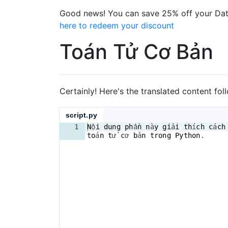
Good news! You can save 25% off your Dat
here to redeem your discount
Toán Tử Cơ Bản
Certainly! Here's the translated content fol
script.py
1
N
ộ
i
dung
ph
ầ
n
n
à
y
gi
ả
i
th
í
ch
c
á
ch
to
á
n
t
ử 
c
ơ 
b
ả
n
trong
Python
.