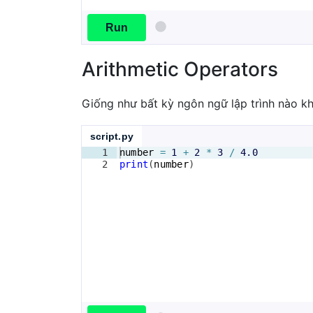
Run
Arithmetic Operators
Giống như bất kỳ ngôn ngữ lập trình nào kh
script.py
1
number
=
1
+
2
*
3
/
4.0
2
print
(
number
)