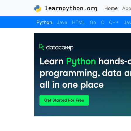
learnpython.org
(curre
Home
Abo
Python
Java
HTML
Go
C
C++
Jav