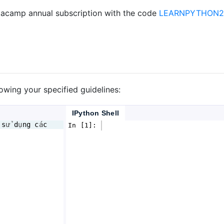
acamp annual subscription with the code
LEARNPYTHON23
lowing your specified guidelines:
IPython Shell
s
ử 
d
ụ
ng
c
á
c
In [1]: 