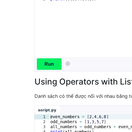
Run
Using Operators with Lis
Danh sách có thể được nối với nhau bằng t
script.py
1
even_numbers
=
[
2
,
4
,
6
,
8
]
2
odd_numbers
=
[
1
,
3
,
5
,
7
]
3
all_numbers
=
odd_numbers
+
even_
4
print
(
all_numbers
)