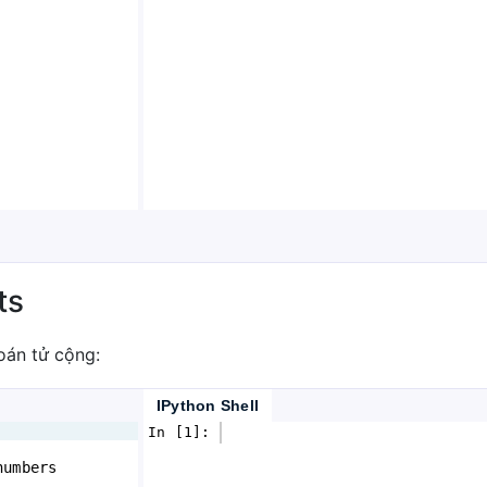
ts
oán tử cộng:
IPython Shell
In [1]: 
numbers