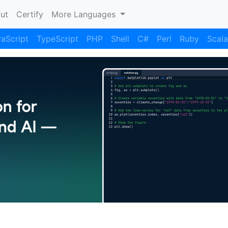
nt)
ut
Certify
More Languages
aScript
TypeScript
PHP
Shell
C#
Perl
Ruby
Scala