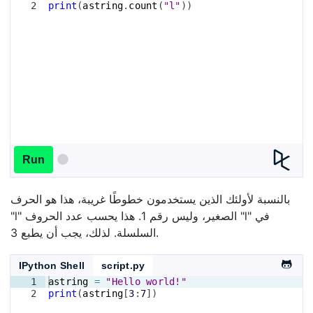
2
print
(
astring
.
count
(
"l"
))
Run
بالنسبة لأولئك الذين يستخدمون خطوطًا غريبة، هذا هو الحرف
"l" الصغير، وليس رقم 1. هذا يحسب عدد الحروف "l" في
السلسلة. لذلك، يجب أن يطبع 3.
IPython Shell
script.py
1
astring
=
"Hello world!"
2
print
(
astring
[
3
:
7
])