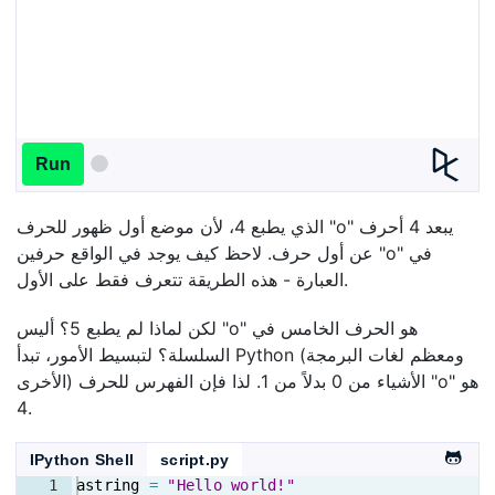
Run
الذي يطبع 4، لأن موضع أول ظهور للحرف "o" يبعد 4 أحرف
عن أول حرف. لاحظ كيف يوجد في الواقع حرفين "o" في
العبارة - هذه الطريقة تتعرف فقط على الأول.
لكن لماذا لم يطبع 5؟ أليس "o" هو الحرف الخامس في
السلسلة؟ لتبسيط الأمور، تبدأ Python (ومعظم لغات البرمجة
الأخرى) الأشياء من 0 بدلاً من 1. لذا فإن الفهرس للحرف "o" هو
4.
IPython Shell
script.py
1
astring
=
"Hello world!"