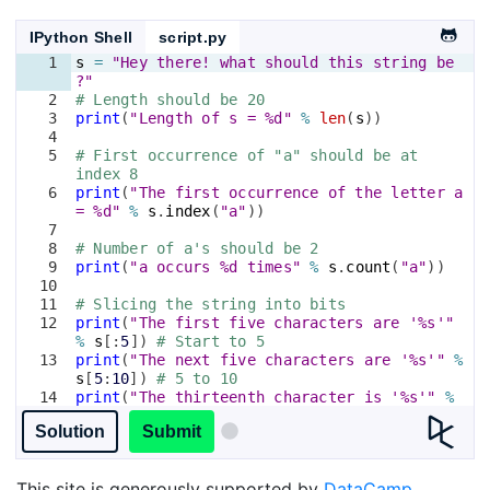
IPython Shell
script.py
1
s
=
"Hey there! what should this string be
?"
2
# Length should be 20
3
print
(
"Length of s = %d"
%
len
(
s
))
4
5
# First occurrence of "a" should be at 
index 8
6
print
(
"The first occurrence of the letter a 
= %d"
%
s
.
index
(
"a"
))
7
8
# Number of a's should be 2
9
print
(
"a occurs %d times"
%
s
.
count
(
"a"
))
10
11
# Slicing the string into bits
12
print
(
"The first five characters are '%s'"
%
s
[
:
5
])
# Start to 5
13
print
(
"The next five characters are '%s'"
%
s
[
5
:
10
])
# 5 to 10
14
print
(
"The thirteenth character is '%s'"
%
s
[
12
])
# Just number 12
Solution
Submit
This site is generously supported by
DataCamp
.