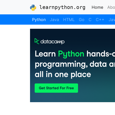
learnpython.org
(curre
Home
Abo
Python
Java
HTML
Go
C
C++
Jav