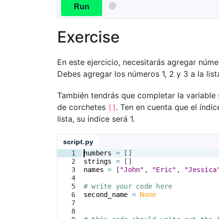
Run
Exercise
En este ejercicio, necesitarás agregar núme
Debes agregar los números 1, 2 y 3 a la lista
También tendrás que completar la variable
de corchetes
. Ten en cuenta que el índi
[]
lista, su índice será 1.
script.py
1
numbers
=
[
]
2
strings
=
[
]
3
names
=
[
"John"
, 
"Eric"
, 
"Jessica
4
5
# write your code here
6
second_name
=
None
7
8