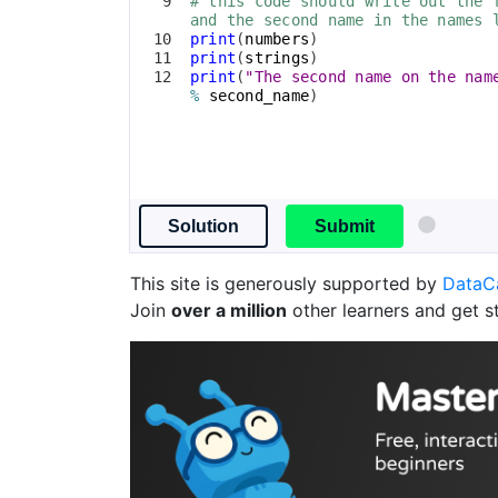
9
# this code should write out the 
and the second name in the names 
10
print
(
numbers
)
11
print
(
strings
)
12
print
(
"The second name on the nam
%
second_name
)
Solution
Submit
This site is generously supported by
Data
Join
over a million
other learners and get s