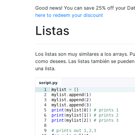
Good news! You can save 25% off your Dat
here to redeem your discount
Listas
Los listas son muy similares a los arrays. 
como desees. Las listas también se pueden
una lista.
script.py
1
mylist
=
[
]
2
mylist
.
append
(
1
)
3
mylist
.
append
(
2
)
4
mylist
.
append
(
3
)
5
print
(
mylist
[
0
])
# prints 1
6
print
(
mylist
[
1
])
# prints 2
7
print
(
mylist
[
2
])
# prints 3
8
9
# prints out 1,2,3