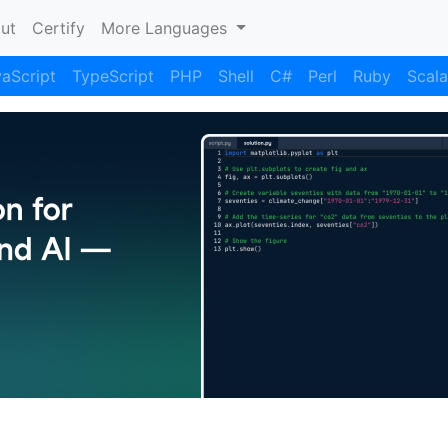
nt)
ut
Certify
More Languages
aScript
TypeScript
PHP
Shell
C#
Perl
Ruby
Scala