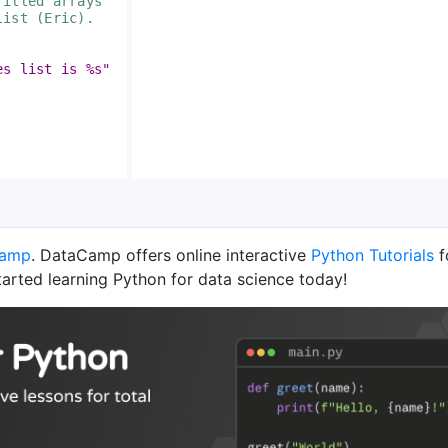
filled arrays 
list (Eric).
es list is %s"
Camp
. DataCamp offers online interactive
Python Tutorials
f
tarted learning Python for data science today!