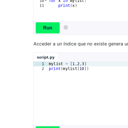
10
for
x
in
mylist
:
11
print
(
x
)
Run
Acceder a un índice que no existe genera u
script.py
1
mylist
=
[
1
,
2
,
3
]
2
print
(
mylist
[
10
])