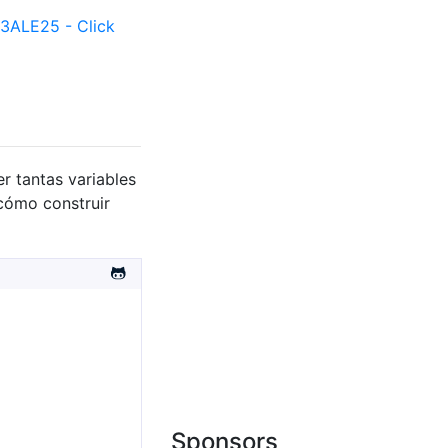
ALE25 - Click
r tantas variables
cómo construir
Sponsors