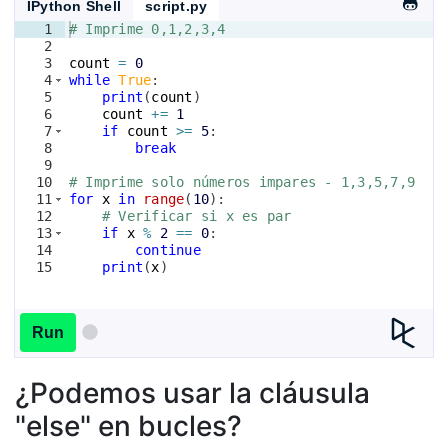
IPython Shell
script.py
1
# Imprime 0,1,2,3,4
2
3
count
=
0
4
while
True
:
5
print
(
count
)
6
count
+=
1
7
if
count
>=
5
:
8
break
9
10
# Imprime solo números impares - 1,3,5,7,9
11
for
x
in
range
(
10
)
:
12
# Verificar si x es par
13
if
x
%
2
==
0
:
14
continue
15
print
(
x
)
Run
¿Podemos usar la cláusula
"else" en bucles?