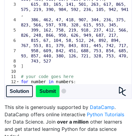
3
615
, 
83
, 
165
, 
141
, 
501
, 
263
, 
617
, 
865
, 
575
, 
219
, 
390
, 
984
, 
592
, 
236
, 
105
, 
942
, 
941
,
4
386
, 
462
, 
47
, 
418
, 
907
, 
344
, 
236
, 
375
, 
823
, 
566
, 
597
, 
978
, 
328
, 
615
, 
953
, 
345
,
5
399
, 
162
, 
758
, 
219
, 
918
, 
237
, 
412
, 
566
, 
826
, 
248
, 
866
, 
950
, 
626
, 
949
, 
687
, 
217
,
6
815
, 
67
, 
104
, 
58
, 
512
, 
24
, 
892
, 
894
, 
767
, 
553
, 
81
, 
379
, 
843
, 
831
, 
445
, 
742
, 
717
,
7
958
, 
609
, 
842
, 
451
, 
688
, 
753
, 
854
, 
685
, 
93
, 
857
, 
440
, 
380
, 
126
, 
721
, 
328
, 
753
, 
470
,
8
743
, 
527
9
]
10
11
# your code goes here
12
for
number
in
numbers
:
Solution
Submit
This site is generously supported by
DataCamp
.
DataCamp offers online interactive
Python Tutorials
for Data Science. Join
over a million
other learners
and get started learning Python for data science