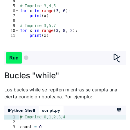
4
5
# Imprime 3,4,5
6
for
x
in
range
(
3
, 
6
)
:
7
print
(
x
)
8
9
# Imprime 3,5,7
10
for
x
in
range
(
3
, 
8
, 
2
)
:
11
print
(
x
)
Run
Bucles "while"
Los bucles while se repiten mientras se cumpla una
cierta condición booleana. Por ejemplo:
IPython Shell
script.py
1
# Imprime 0,1,2,3,4
2
3
count
=
0