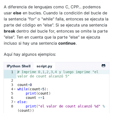
A diferencia de lenguajes como C, CPP... podemos
usar
else
en bucles. Cuando la condición del bucle de
la sentencia "for" o "while" falla, entonces se ejecuta la
parte del código en "else". Si se ejecuta una sentencia
break
dentro del bucle for, entonces se omite la parte
"else". Ten en cuenta que la parte "else" se ejecuta
incluso si hay una sentencia
continue
.
Aquí hay algunos ejemplos:
IPython Shell
script.py
1
# Imprime 0,1,2,3,4 y luego imprime "el 
valor de count alcanzó 5"
2
3
count
=
0
4
while
(
count
<
5
)
:
5
print
(
count
)
6
count
+=
1
7
else
:
8
print
(
"el valor de count alcanzó %d"
%
(
count
))