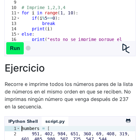
9
10
# Imprime 1,2,3,4
11
for
i
in
range
(
1
, 
10
)
:
12
if
(
i
%
5
==
0
)
:
13
break
14
print
(
i
)
15
else
:
16
print
(
"esto no se imprime porque el 
bucle for se termina debido a un break pero 
Run
no por fallar en la condición"
)
Ejercicio
Recorre e imprime todos los números pares de la lista
de números en el mismo orden en que se reciben. No
imprimas ningún número que venga después de 237
en la secuencia.
IPython Shell
script.py
1
numbers
=
[
2
951
, 
402
, 
984
, 
651
, 
360
, 
69
, 
408
, 
319
, 
601
, 
485
, 
980
, 
507
, 
725
, 
547
, 
544
,