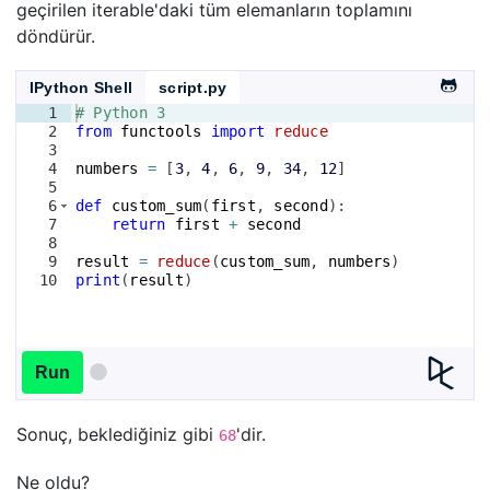
geçirilen iterable'daki tüm elemanların toplamını
döndürür.
IPython Shell
script.py
1
# Python 3
2
from
functools
import
reduce
3
4
numbers
=
[
3
, 
4
, 
6
, 
9
, 
34
, 
12
]
5
6
def
custom_sum
(
first
, 
second
)
:
7
return
first
+
second
8
9
result
=
reduce
(
custom_sum
, 
numbers
)
10
print
(
result
)
Run
Sonuç, beklediğiniz gibi
'dir.
68
Ne oldu?