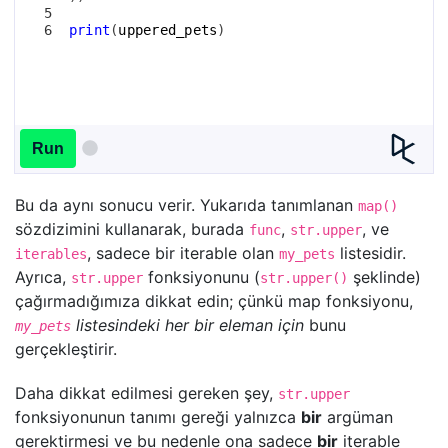
5
6
print
(
uppered_pets
)
Run
Bu da aynı sonucu verir. Yukarıda tanımlanan
map()
sözdizimini kullanarak, burada
,
, ve
func
str.upper
, sadece bir iterable olan
listesidir.
iterables
my_pets
Ayrıca,
fonksiyonunu (
şeklinde)
str.upper
str.upper()
çağırmadığımıza dikkat edin; çünkü map fonksiyonu,
listesindeki her bir eleman için
bunu
my_pets
gerçekleştirir.
Daha dikkat edilmesi gereken şey,
str.upper
fonksiyonunun tanımı gereği yalnızca
bir
argüman
gerektirmesi ve bu nedenle ona sadece
bir
iterable