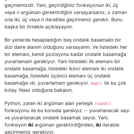
geçmemizdir. Yani,
geçirdiğiniz fonksiyonun iki, üç
veya n argüman gerektirdiğini varsayarsanız
, o zaman
ona iki, üç veya n iterables geçirmeniz gerekir
. Bunu
başka bir örnekle açıklayayım.
Bir yerlerde hesapladığım beş ondalık basamaklı bir
dizi daire alanım olduğunu varsayalım. Ve listedeki her
bir elemanı, kendi pozisyonu kadar ondalık basamağa
yuvarlamam gerekiyor. Yani listedeki ilk elemanı bir
ondalık basamağa, listedeki ikinci elemanı iki ondalık
basamağa, listedeki üçüncü elemanı üç ondalık
basamağa vb. yuvarlamam gerekiyor.
ile bu çok
map()
kolay. Nasıl olduğuna bakalım.
Python, zaten iki argüman alan yerleşik
round()
fonksiyonu ile bu konuda şanslıyız -- yuvarlanacak sayı
ve yuvarlanacak ondalık basamak sayısı. Yani,
fonksiyon
iki
argüman gerektirdiğinden,
iki
iterable
geçirmemiz gerekiyor.