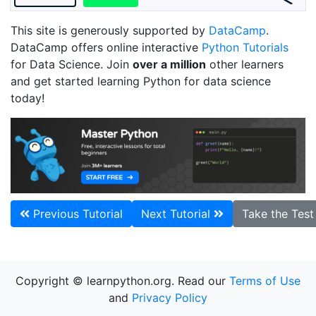
This site is generously supported by
DataCamp
.
DataCamp offers online interactive
Python Tutorials
for Data Science. Join
over a million
other learners
and get started learning Python for data science
today!
Previous Tutorial
Next Tutorial
Take the Tes
Copyright © learnpython.org. Read our
Terms of Use
and
Privacy Policy