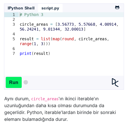
IPython Shell
script.py
1
# Python 3
2
3
circle_areas
=
[
3.56773
, 
5.57668
, 
4.00914
, 
56.24241
, 
9.01344
, 
32.00013
]
4
5
result
=
list
(
map
(
round
, 
circle_areas
, 
range
(
1
, 
3
)))
6
7
print
(
result
)
Run
Aynı durum,
'ın ikinci iterable'ın
circle_areas
uzunluğundan daha kısa olması durumunda da
geçerlidir. Python, iterable'lardan birinde bir sonraki
elemanı bulamadığında durur.