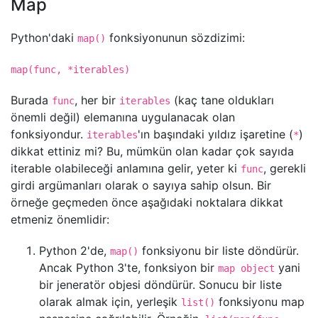
Map
Python'daki
fonksiyonunun sözdizimi:
map()
map(func, *iterables)
Burada
, her bir
(kaç tane oldukları
func
iterables
önemli değil) elemanına uygulanacak olan
fonksiyondur.
'ın başındaki yıldız işaretine (
)
iterables
*
dikkat ettiniz mi? Bu, mümkün olan kadar çok sayıda
iterable olabileceği anlamına gelir, yeter ki
, gerekli
func
girdi argümanları olarak o sayıya sahip olsun. Bir
örneğe geçmeden önce aşağıdaki noktalara dikkat
etmeniz önemlidir:
Python 2'de,
fonksiyonu bir liste döndürür.
map()
Ancak Python 3'te, fonksiyon bir
yani
map object
bir jeneratör objesi döndürür. Sonucu bir liste
olarak almak için, yerleşik
fonksiyonu map
list()