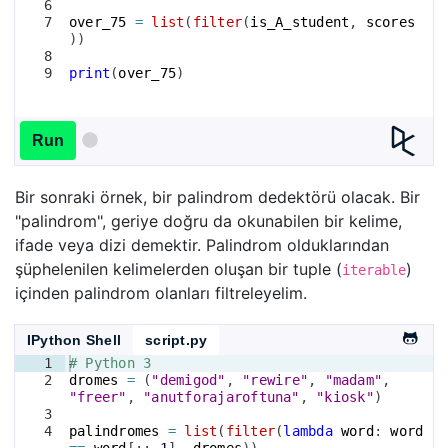
6
7
over_75
=
list
(
filter
(
is_A_student
, 
scores
))
8
9
print
(
over_75
)
Run
Bir sonraki örnek, bir palindrom dedektörü olacak. Bir
"palindrom", geriye doğru da okunabilen bir kelime,
ifade veya dizi demektir. Palindrom olduklarından
şüphelenilen kelimelerden oluşan bir tuple (
)
iterable
içinden palindrom olanları filtreleyelim.
IPython Shell
script.py
1
# Python 3
2
dromes
=
(
"demigod"
, 
"rewire"
, 
"madam"
, 
"freer"
, 
"anutforajaroftuna"
, 
"kiosk"
)
3
4
palindromes
=
list
(
filter
(
lambda
word
: 
word
==
word
[
::
-
1
]
, 
dromes
))