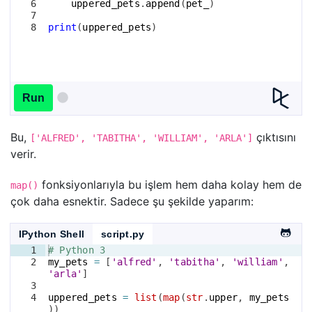
6
uppered_pets
.
append
(
pet_
)
7
8
print
(
uppered_pets
)
Run
Bu,
çıktısını
['ALFRED', 'TABITHA', 'WILLIAM', 'ARLA']
verir.
fonksiyonlarıyla bu işlem hem daha kolay hem de
map()
çok daha esnektir. Sadece şu şekilde yaparım:
IPython Shell
script.py
1
# Python 3
2
my_pets
=
[
'alfred'
, 
'tabitha'
, 
'william'
, 
'arla'
]
3
4
uppered_pets
=
list
(
map
(
str
.
upper
, 
my_pets
))