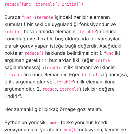
reduce(func, iterable[, initial])
Burada
,
içindeki her bir elemanın
func
iterable
kümülatif bir şekilde uygulandığı fonksiyondur ve
, hesaplamada elemanın
'ın önüne
initial
iterable
konulduğu ve iterable boş olduğunda bir varsayılan
olarak görev yapan isteğe bağlı değerdir. Aşağıdaki
noktalar
hakkında belirtilmelidir: 1.
iki
reduce()
func
argüman gerektirir; bunlardan ilki, (eğer
initial
sağlanmamışsa)
'ın ilk elemanı ve ikincisi,
iterable
'ın ikinci elemanıdır. Eğer
sağlanmışsa,
iterable
initial
o ilk argüman olur ve
'ın ilk elemanı ikinci
iterable
argüman olur. 2.
,
'ı tek bir değere
reduce
iterable
"indirir".
Her zamanki gibi birkaç örneğe göz atalım.
Python'un yerleşik
fonksiyonunun kendi
sum()
versiyonumuzu yaratalım.
fonksiyonu, kendisine
sum()