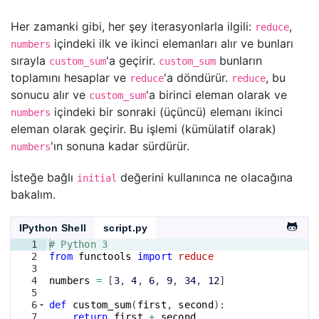
Her zamanki gibi, her şey iterasyonlarla ilgili:
,
reduce
içindeki ilk ve ikinci elemanları alır ve bunları
numbers
sırayla
'a geçirir.
bunların
custom_sum
custom_sum
toplamını hesaplar ve
'a döndürür.
, bu
reduce
reduce
sonucu alır ve
'a birinci eleman olarak ve
custom_sum
içindeki bir sonraki (üçüncü) elemanı ikinci
numbers
eleman olarak geçirir. Bu işlemi (kümülatif olarak)
'ın sonuna kadar sürdürür.
numbers
İsteğe bağlı
değerini kullanınca ne olacağına
initial
bakalım.
IPython Shell
script.py
1
# Python 3
2
from
functools
import
reduce
3
4
numbers
=
[
3
, 
4
, 
6
, 
9
, 
34
, 
12
]
5
6
def
custom_sum
(
first
, 
second
)
:
7
return
first
+
second