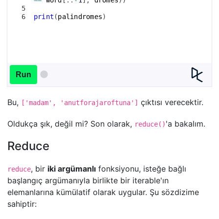
5
6
print
(
palindromes
)
Run
Bu,
çıktısı verecektir.
['madam', 'anutforajaroftuna']
Oldukça şık, değil mi? Son olarak,
'a bakalım.
reduce()
Reduce
, bir
iki argümanlı
fonksiyonu, isteğe bağlı
reduce
başlangıç argümanıyla birlikte bir iterable'ın
elemanlarına kümülatif olarak uygular. Şu sözdizime
sahiptir: