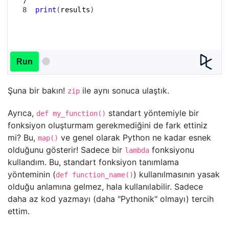
7
8
print
(
results
)
Run
Şuna bir bakın!
ile aynı sonuca ulaştık.
zip
Ayrıca,
standart yöntemiyle bir
def my_function()
fonksiyon oluşturmam gerekmediğini de fark ettiniz
mi? Bu,
ve genel olarak Python ne kadar esnek
map()
olduğunu gösterir! Sadece bir
fonksiyonu
lambda
kullandım. Bu, standart fonksiyon tanımlama
yönteminin (
) kullanılmasının yasak
def function_name()
olduğu anlamına gelmez, hala kullanılabilir. Sadece
daha az kod yazmayı (daha "Pythonik" olmayı) tercih
ettim.