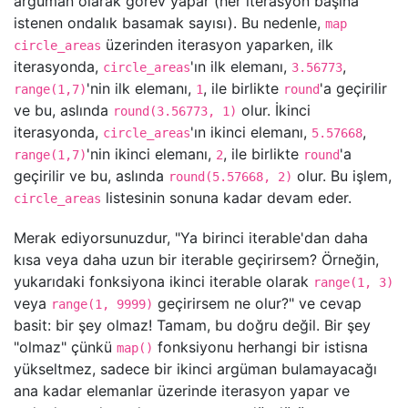
argüman olarak görev yapar (her iterasyon başına
istenen ondalık basamak sayısı). Bu nedenle,
map
üzerinden iterasyon yaparken, ilk
circle_areas
iterasyonda,
'ın ilk elemanı,
,
circle_areas
3.56773
'nin ilk elemanı,
, ile birlikte
'a geçirilir
range(1,7)
1
round
ve bu, aslında
olur. İkinci
round(3.56773, 1)
iterasyonda,
'ın ikinci elemanı,
,
circle_areas
5.57668
'nin ikinci elemanı,
, ile birlikte
'a
range(1,7)
2
round
geçirilir ve bu, aslında
olur. Bu işlem,
round(5.57668, 2)
listesinin sonuna kadar devam eder.
circle_areas
Merak ediyorsunuzdur, "Ya birinci iterable'dan daha
kısa veya daha uzun bir iterable geçirirsem? Örneğin,
yukarıdaki fonksiyona ikinci iterable olarak
range(1, 3)
veya
geçirirsem ne olur?" ve cevap
range(1, 9999)
basit: bir şey olmaz! Tamam, bu doğru değil. Bir şey
"olmaz" çünkü
fonksiyonu herhangi bir istisna
map()
yükseltmez, sadece bir ikinci argüman bulamayacağı
ana kadar elemanlar üzerinde iterasyon yapar ve