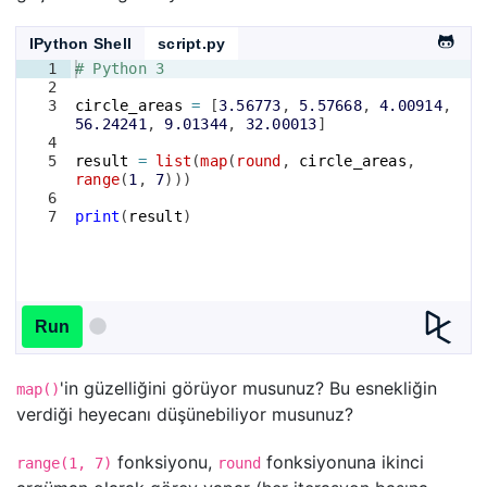
IPython Shell
script.py
1
# Python 3
2
3
circle_areas
=
[
3.56773
, 
5.57668
, 
4.00914
, 
56.24241
, 
9.01344
, 
32.00013
]
4
5
result
=
list
(
map
(
round
, 
circle_areas
, 
range
(
1
, 
7
)))
6
7
print
(
result
)
Run
'in güzelliğini görüyor musunuz? Bu esnekliğin
map()
verdiği heyecanı düşünebiliyor musunuz?
fonksiyonu,
fonksiyonuna ikinci
range(1, 7)
round