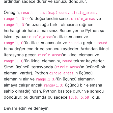
ardından sadece durur ve sonucu döndürür.
Örneğin,
result = list(map(round, circle_areas,
'ü değerlendirirseniz,
ve
range(1, 3)))
circle_areas
'ın uzunluğu farklı olmasına rağmen
range(1, 3)
herhangi bir hata almazsınız. Bunun yerine Python şu
işlemi yapar:
'ın ilk elemanını ve
circle_areas
'ün ilk elemanını alır ve
'a geçirir.
range(1,3)
round
round
bunu değerlendirir ve sonucu kaydeder. Ardından ikinci
iterasyona geçer,
'ın ikinci elemanı ve
circle_areas
'ün ikinci elemanını,
tekrar kaydeder.
range(1,3)
round
Şimdi üçüncü iterasyonda (
'ın üçüncü bir
circle_areas
elemanı vardır), Python
'ın üçüncü
circle_areas
elemanını alır ve
'ün üçüncü elemanını
range(1,3)
almaya çalışır ancak
üçüncü bir elemana
range(1,3)
sahip olmadığından, Python basitçe durur ve sonucu
döndürür; bu durumda bu sadece
olur.
[3.6, 5.58]
Devam edin ve deneyin.