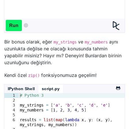
Run
Bir bonus olarak, eğer
ve
aynı
my_strings
my_numbers
uzunlukta değilse ne olacağı konusunda tahmin
yapabilir misiniz? Hayır mı? Deneyin! Bunlardan birinin
uzunluğunu değiştirin.
Kendi özel
fonksiyonumuza geçelim!
zip()
IPython Shell
script.py
1
# Python 3
2
3
my_strings
=
[
'a'
, 
'b'
, 
'c'
, 
'd'
, 
'e'
]
4
my_numbers
=
[
1
, 
2
, 
3
, 
4
, 
5
]
5
6
results
=
list
(
map
(
lambda
x
, 
y
: 
(
x
, 
y
)
, 
my_strings
, 
my_numbers
))