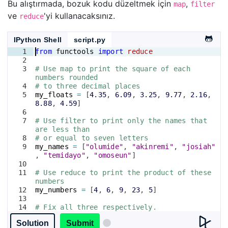
Bu alıştırmada, bozuk kodu düzeltmek için
,
map
filter
ve
'yi kullanacaksınız.
reduce
IPython Shell
script.py
1
from
functools
import
reduce
2
3
# Use map to print the square of each 
numbers rounded
4
# to three decimal places
5
my_floats
=
[
4.35
, 
6.09
, 
3.25
, 
9.77
, 
2.16
, 
8.88
, 
4.59
]
6
7
# Use filter to print only the names that 
are less than 
8
# or equal to seven letters
9
my_names
=
[
"olumide"
, 
"akinremi"
, 
"josiah"
, 
"temidayo"
, 
"omoseun"
]
10
11
# Use reduce to print the product of these 
numbers
12
my_numbers
=
[
4
, 
6
, 
9
, 
23
, 
5
]
13
14
# Fix all three respectively.
15
map_result
=
list
(
map
(
lambda
x
: 
x
, 
Solution
Submit
my_floats
))