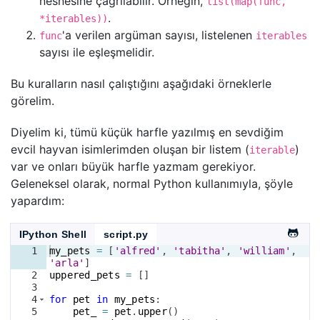
nesnesine çağrılabilir. Örneğin,
list(map(func,
.
*iterables))
'a verilen argüman sayısı, listelenen
func
iterables
sayısı ile eşleşmelidir.
Bu kuralların nasıl çalıştığını aşağıdaki örneklerle
görelim.
Diyelim ki, tümü küçük harfle yazılmış en sevdiğim
evcil hayvan isimlerimden oluşan bir listem (
)
iterable
var ve onları büyük harfle yazmam gerekiyor.
Geleneksel olarak, normal Python kullanımıyla, şöyle
yapardım:
IPython Shell
script.py
1
my_pets
=
[
'alfred'
, 
'tabitha'
, 
'william'
, 
'arla'
]
2
uppered_pets
=
[
]
3
4
for
pet
in
my_pets
:
5
pet_
=
pet
.
upper
(
)