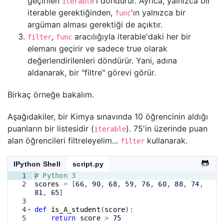
geçirilen
'i döndürür. Ayrıca, yalnızca bir
iterable
iterable gerektiğinden,
'ın yalnızca bir
func
argüman alması gerektiği de açıktır.
,
aracılığıyla iterable'daki her bir
filter
func
elemanı geçirir ve sadece true olarak
değerlendirilenleri döndürür. Yani, adına
aldanarak, bir "filtre" görevi görür.
Birkaç örneğe bakalım.
Aşağıdakiler, bir Kimya sınavında 10 öğrencinin aldığı
puanların bir listesidir (
). 75'in üzerinde puan
iterable
alan öğrencileri filtreleyelim...
kullanarak.
filter
IPython Shell
script.py
1
# Python 3
2
scores
=
[
66
, 
90
, 
68
, 
59
, 
76
, 
60
, 
88
, 
74
, 
81
, 
65
]
3
4
def
is_A_student
(
score
)
:
5
return
score
>
75