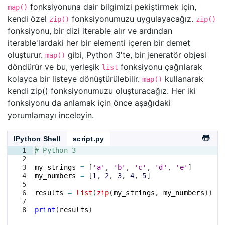
fonksiyonuna dair bilgimizi pekiştirmek için,
map()
kendi özel
fonksiyonumuzu uygulayacağız.
zip()
zip()
fonksiyonu, bir dizi iterable alır ve ardından
iterable'lardaki her bir elementi içeren bir demet
oluşturur.
gibi, Python 3'te, bir jeneratör objesi
map()
döndürür ve bu, yerleşik
fonksiyonu çağrılarak
list
kolayca bir listeye dönüştürülebilir.
kullanarak
map()
kendi zip() fonksiyonumuzu oluşturacağız. Her iki
fonksiyonu da anlamak için önce aşağıdaki
yorumlamayı inceleyin.
IPython Shell
script.py
1
# Python 3
2
3
my_strings
=
[
'a'
, 
'b'
, 
'c'
, 
'd'
, 
'e'
]
4
my_numbers
=
[
1
, 
2
, 
3
, 
4
, 
5
]
5
6
results
=
list
(
zip
(
my_strings
, 
my_numbers
))
7
8
print
(
results
)