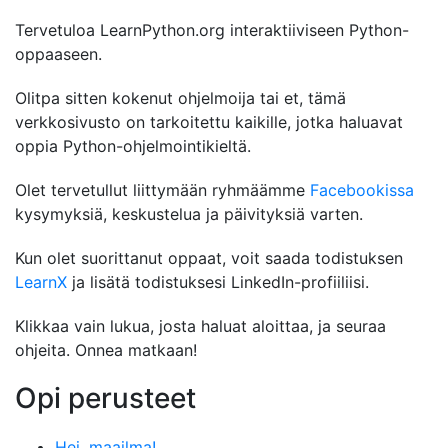
Tervetuloa LearnPython.org interaktiiviseen Python-
oppaaseen.
Olitpa sitten kokenut ohjelmoija tai et, tämä
verkkosivusto on tarkoitettu kaikille, jotka haluavat
oppia Python-ohjelmointikieltä.
Olet tervetullut liittymään ryhmäämme
Facebookissa
kysymyksiä, keskustelua ja päivityksiä varten.
Kun olet suorittanut oppaat, voit saada todistuksen
LearnX
ja lisätä todistuksesi LinkedIn-profiiliisi.
Klikkaa vain lukua, josta haluat aloittaa, ja seuraa
ohjeita. Onnea matkaan!
Opi perusteet
Hei, maailma!