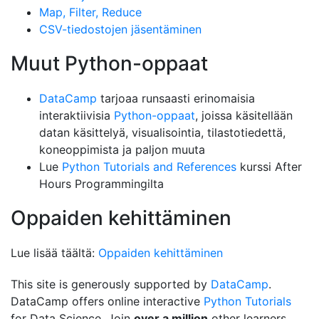
Map, Filter, Reduce
CSV-tiedostojen jäsentäminen
Muut Python-oppaat
DataCamp
tarjoaa runsaasti erinomaisia
interaktiivisia
Python-oppaat
, joissa käsitellään
datan käsittelyä, visualisointia, tilastotiedettä,
koneoppimista ja paljon muuta
Lue
Python Tutorials and References
kurssi After
Hours Programmingilta
Oppaiden kehittäminen
Lue lisää täältä:
Oppaiden kehittäminen
This site is generously supported by
DataCamp
.
DataCamp offers online interactive
Python Tutorials
for Data Science. Join
over a million
other learners