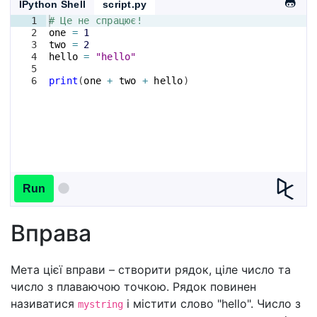
IPython Shell
script.py
1
# Це не спрацює!
2
one
=
1
3
two
=
2
4
hello
=
"hello"
5
6
print
(
one
+
two
+
hello
)
Run
Вправа
Мета цієї вправи – створити рядок, ціле число та
число з плаваючою точкою. Рядок повинен
називатися
і містити слово "hello". Число з
mystring