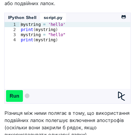
або подвійних лапок.
IPython Shell
script.py
1
mystring
=
'hello'
2
print
(
mystring
)
3
mystring
=
"hello"
4
print
(
mystring
)
Run
Різниця між ними полягає в тому, що використання
подвійних лапок полегшує включення апострофів
(оскільки вони закрили б рядок, якщо
використовувати одинарні лапки)