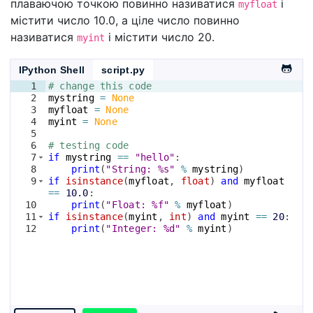
плаваючою точкою повинно називатися
і
myfloat
містити число 10.0, а ціле число повинно
називатися
і містити число 20.
myint
IPython Shell
script.py
1
# change this code
2
mystring
=
None
3
myfloat
=
None
4
myint
=
None
5
6
# testing code
7
if
mystring
==
"hello"
:
8
print
(
"String: %s"
%
mystring
)
9
if
isinstance
(
myfloat
, 
float
)
and
myfloat
==
10.0
:
10
print
(
"Float: %f"
%
myfloat
)
11
if
isinstance
(
myint
, 
int
)
and
myint
==
20
:
12
print
(
"Integer: %d"
%
myint
)