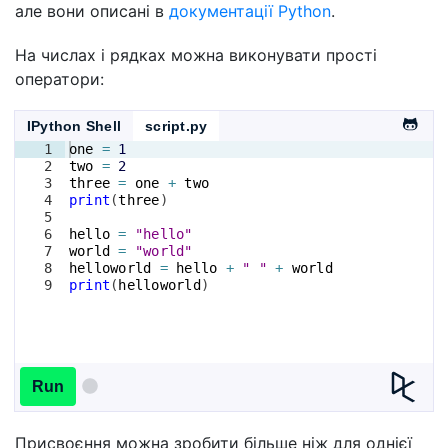
але вони описані в
документації Python
.
На числах і рядках можна виконувати прості
оператори:
IPython Shell
script.py
1
one
=
1
2
two
=
2
3
three
=
one
+
two
4
print
(
three
)
5
6
hello
=
"hello"
7
world
=
"world"
8
helloworld
=
hello
+
" "
+
world
9
print
(
helloworld
)
Run
Присвоєння можна зробити більше ніж для однієї