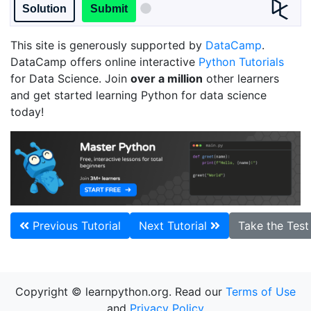
Solution
Submit
This site is generously supported by
DataCamp
.
DataCamp offers online interactive
Python Tutorials
for Data Science. Join
over a million
other learners
and get started learning Python for data science
today!
Previous Tutorial
Next Tutorial
Take the Tes
Copyright © learnpython.org. Read our
Terms of Use
and
Privacy Policy