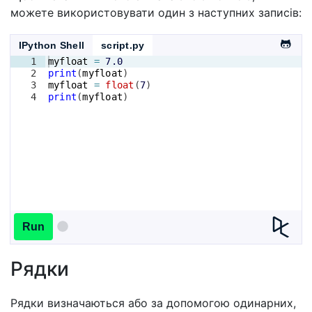
можете використовувати один з наступних записів:
IPython Shell
script.py
1
myfloat
=
7.0
2
print
(
myfloat
)
3
myfloat
=
float
(
7
)
4
print
(
myfloat
)
Run
Рядки
Рядки визначаються або за допомогою одинарних,