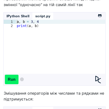
змінної "одночасно" на тій самій лінії так
IPython Shell
script.py
1
a
, 
b
=
3
, 
4
2
print
(
a
, 
b
)
Run
Змішування операторів між числами та рядками не
підтримується: