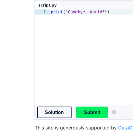
script.py
1
print
(
"Goodbye, World!"
)
Solution
Submit
This site is generously supported by
Data