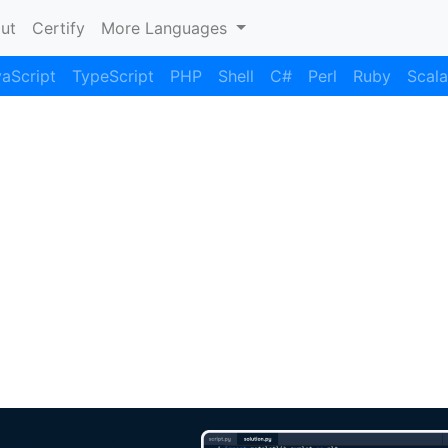
nt)
ut
Certify
More Languages
aScript
TypeScript
PHP
Shell
C#
Perl
Ruby
Scala