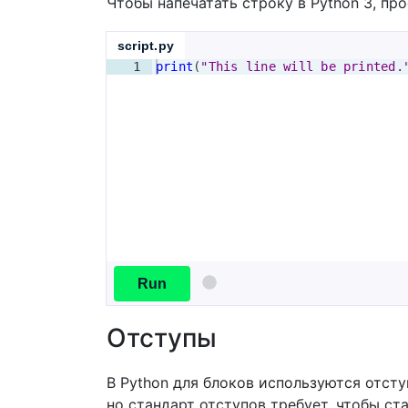
Чтобы напечатать строку в Python 3, пр
script.py
1
print
(
"This line will be printed.
Run
Отступы
В Python для блоков используются отст
но стандарт отступов требует, чтобы ст