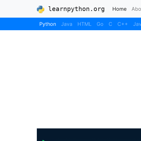
learnpython.org
(curre
Home
Abo
Python
Java
HTML
Go
C
C++
Jav