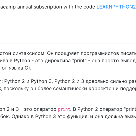
acamp annual subscription with the code
LEARNPYTHON23
ростой синтаксисом. Он поощряет программистов писать
а в Python - это директива "print" - она просто вывод
 от языка C).
 Python 2 и Python 3. Python 2 и 3 довольно сильно ра
3, поскольку он более семантически корректен и подд
n 2 и 3 - это оператор
. В Python 2 оператор "prin
print
бок. Однако в Python 3 это функция, и она должна выз