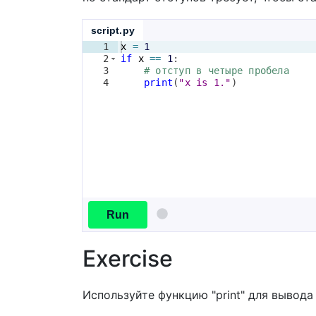
script.py
1
x
=
1
2
if
x
==
1
:
3
# отступ в четыре пробела
4
print
(
"x is 1."
)
Run
Exercise
Используйте функцию "print" для вывода с