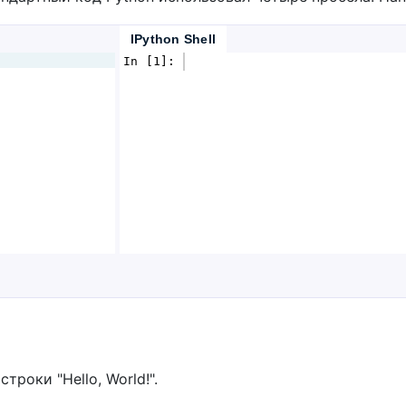
IPython Shell
In [1]: 
троки "Hello, World!".