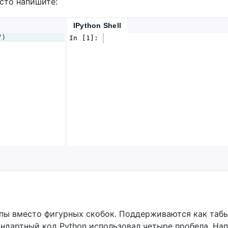
осто напишите:
IPython Shell
"
)
In [1]: 
упы вместо фигурных скобок. Поддерживаются как табы,
андартный код Python использовал четыре пробела. На