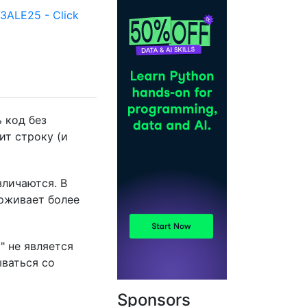
ALE25 - Click
 код без
ит строку (и
зличаются. В
ерживает более
t" не является
ываться со
Sponsors