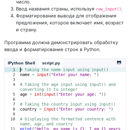
число.
Ввод названия страны, используя
.
raw_input()
Форматирование вывода для отображения
предложения, которое включает имя, возраст
и страну.
Программа должна демонстрировать обработку
ввода и форматирование строк в Python.
IPython Shell
script.py
1
# Taking the name input using input()
2
name
=
input
(
"Enter your name: "
)
3
4
# Taking the age input using input() and 
converting it to integer
5
age
=
int
(
input
(
"Enter your age: "
))
6
7
# Taking the country input using input()
8
country
=
input
(
"Enter your country: "
)
9
10
# Displaying the formatted sentence with 
name, age, and country
11
print
(
"Hello, my name is {}, I am {} years 