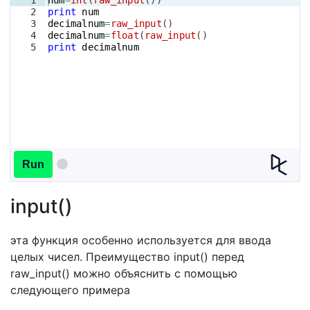
2
print
num
3
decimalnum
=
raw_input
(
)
4
decimalnum
=
float
(
raw_input
(
)
5
print
decimalnum
Run
input()
эта функция особенно используется для ввода
целых чисел. Преимущество input() перед
raw_input() можно объяснить с помощью
следующего примера