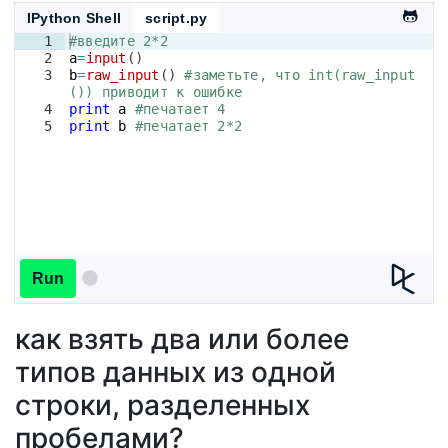
IPython Shell
script.py
1
#введите 2*2
2
a
=
input
(
)
3
b
=
raw_input
(
)
#заметьте, что int(raw_input
()) приводит к ошибке
4
print
a
#печатает 4
5
print
b
#печатает 2*2
Run
как взять два или более
типов данных из одной
строки, разделенных
пробелами?