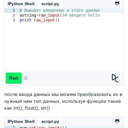
IPython Shell
script.py
1
# Выводит введенные в stdin данные
2
astring
=
raw_input
(
)
# введите hello
3
print
raw_input
(
)
Run
после ввода данных мы можем преобразовать их в
нужный нам тип данных, используя функции такие
как int(), float(), str()
IPython Shell
script.py
1
num
=
int
(
raw_input
(
))