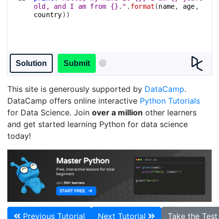
old, and I am from {}."
.
format
(
name
, 
age
, 
country
))
Solution
Submit
This site is generously supported by
DataCamp
.
DataCamp offers online interactive
Python Tutorials
for Data Science. Join
over a million
other learners
and get started learning Python for data science
today!
Previous Tutorial
Next Tutorial
Take the Tes