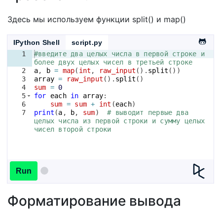
Здесь мы используем функции split() и map()
IPython Shell
script.py
1
#введите два целых числа в первой строке и 
более двух целых чисел в третьей строке
2
a
, 
b
=
map
(
int
, 
raw_input
(
)
.
split
(
))
3
array
=
raw_input
(
)
.
split
(
)
4
sum
=
0
5
for
each
in
array
:
6
sum
=
sum
+
int
(
each
)
7
print
(
a
, 
b
, 
sum
)
# выводит первые два 
целых числа из первой строки и сумму целых 
чисел второй строки
Run
Форматирование вывода