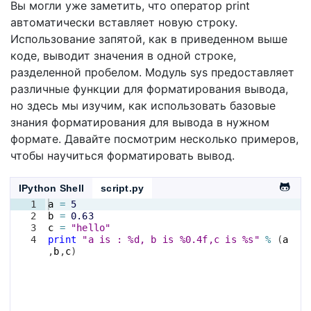
Вы могли уже заметить, что оператор print
автоматически вставляет новую строку.
Использование запятой, как в приведенном выше
коде, выводит значения в одной строке,
разделенной пробелом. Модуль sys предоставляет
различные функции для форматирования вывода,
но здесь мы изучим, как использовать базовые
знания форматирования для вывода в нужном
формате. Давайте посмотрим несколько примеров,
чтобы научиться форматировать вывод.
IPython Shell
script.py
1
a
=
5
2
b
=
0.63
3
c
=
"hello"
4
print
"a is : %d, b is %0.4f,c is %s"
%
(
a
,
b
,
c
)