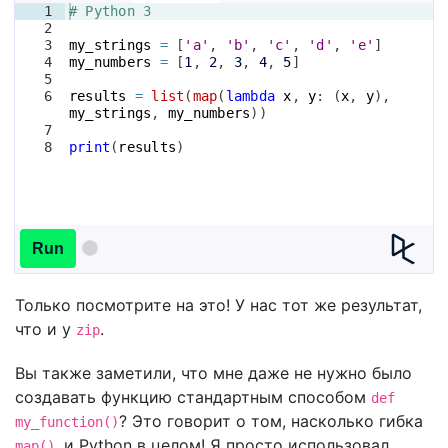
1
# Python 3
2
3
my_strings
=
[
'a'
, 
'b'
, 
'c'
, 
'd'
, 
'e'
]
4
my_numbers
=
[
1
, 
2
, 
3
, 
4
, 
5
]
5
6
results
=
list
(
map
(
lambda
x
, 
y
: 
(
x
, 
y
)
, 
my_strings
, 
my_numbers
))
7
8
print
(
results
)
Run
Только посмотрите на это! У нас тот же результат,
что и у
.
zip
Вы также заметили, что мне даже не нужно было
создавать функцию стандартным способом
def
? Это говорит о том, насколько гибка
my_function()
, и Python в целом! Я просто использовал
map()