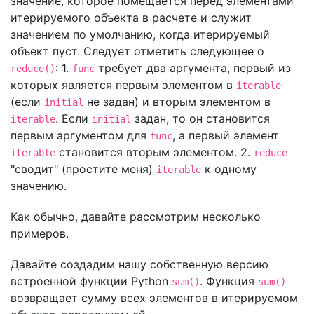
значение, которое помещается перед элементами
итерируемого объекта в расчете и служит
значением по умолчанию, когда итерируемый
объект пуст. Следует отметить следующее о
: 1.
требует два аргумента, первый из
reduce()
func
которых является первым элементом в
iterable
(если
не задан) и вторым элементом в
initial
. Если
задан, то он становится
iterable
initial
первым аргументом для
, а первый элемент
func
становится вторым элементом. 2.
iterable
reduce
"сводит" (простите меня)
к одному
iterable
значению.
Как обычно, давайте рассмотрим несколько
примеров.
Давайте создадим нашу собственную версию
встроенной функции Python
. Функция
sum()
sum()
возвращает сумму всех элементов в итерируемом