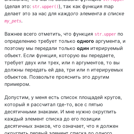
(делая это:
), так как функция map
str.upper()
делает это за нас для
каждого элемента в списке
.
my_pets
Важнее всего отметить, что функция
по
str.upper
определению требует только
одного
аргумента, и
поэтому мы передали только
один
итерируемый
объект. Если функция, которую вы передаете,
требует двух или трех, или n аргументов, то вы
должны передать ей два, три или n итерируемых
объектов. Позвольте прояснить это другим
примером.
Допустим, у меня есть список площадей кругов,
который я рассчитал где-то, все с пятью
десятичными знаками. И мне нужно округлить
каждый элемент списка до его позиции
десятичных знаков, что означает, что я должен
округлить первый элемент списка до одного