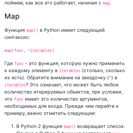
поймем, как все это работает, начиная с
.
map
Map
Функция
в Python имеет следующий
map()
синтаксис:
map(func, *iterables)
Где
- это функция, которую нужно применить
func
к каждому элементу в
(столько, сколько
iterables
их есть). Обратите внимание на звездочку (
) в
*
? Это означает, что может быть любое
iterables
количество итерируемых объектов, при условии,
что
имеет это количество аргументов,
func
необходимых для входа. Прежде чем перейти к
примеру, важно отметить следующее:
В Python 2 функция
возвращает список.
map()