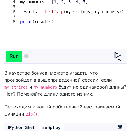
4
my_numbers
=
[
1
, 
2
, 
3
, 
4
, 
5
]
5
6
results
=
list
(
zip
(
my_strings
, 
my_numbers
))
7
8
print
(
results
)
Run
В качестве бонуса, можете угадать, что
произойдет в вышеприведенной сессии, если
и
будут не одинаковой длины?
my_strings
my_numbers
Нет? Поменяйте длину одного из них.
Переходим к нашей собственной настраиваемой
функции
!
zip()
IPython Shell
script.py