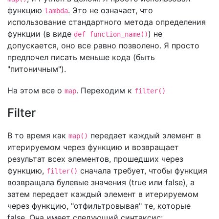
функцию
. Это не означает, что
lambda
использование стандартного метода определения
функции (в виде
) не
def function_name()
допускается, оно все равно позволено. Я просто
предпочел писать меньше кода (быть
"питоничным").
На этом все о
. Переходим к
map
filter()
Filter
В то время как
передает каждый элемент в
map()
итерируемом через функцию и возвращает
результат всех элементов, прошедших через
функцию,
сначала требует, чтобы функция
filter()
возвращала булевые значения (true или false), а
затем передает каждый элемент в итерируемом
через функцию, "отфильтровывая" те, которые
false. Она имеет следующий синтаксис: