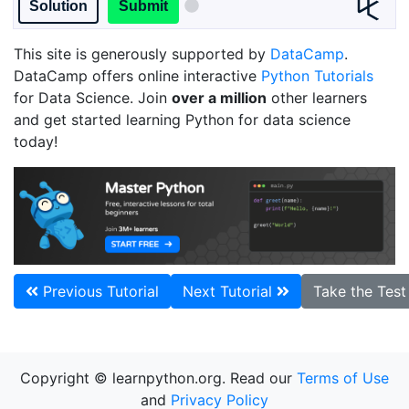
Solution
Submit
my_floats
))
This site is generously supported by
DataCamp
.
DataCamp offers online interactive
Python Tutorials
for Data Science. Join
over a million
other learners
and get started learning Python for data science
today!
Previous Tutorial
Next Tutorial
Take the Tes
Copyright © learnpython.org. Read our
Terms of Use
and
Privacy Policy