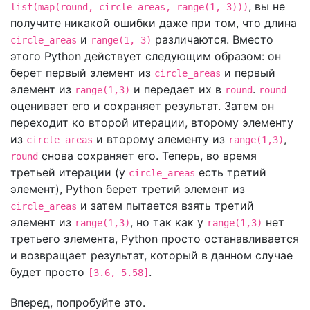
, вы не
list(map(round, circle_areas, range(1, 3)))
получите никакой ошибки даже при том, что длина
и
различаются. Вместо
circle_areas
range(1, 3)
этого Python действует следующим образом: он
берет первый элемент из
и первый
circle_areas
элемент из
и передает их в
.
range(1,3)
round
round
оценивает его и сохраняет результат. Затем он
переходит ко второй итерации, второму элементу
из
и второму элементу из
,
circle_areas
range(1,3)
снова сохраняет его. Теперь, во время
round
третьей итерации (у
есть третий
circle_areas
элемент), Python берет третий элемент из
и затем пытается взять третий
circle_areas
элемент из
, но так как у
нет
range(1,3)
range(1,3)
третьего элемента, Python просто останавливается
и возвращает результат, который в данном случае
будет просто
.
[3.6, 5.58]
Вперед, попробуйте это.