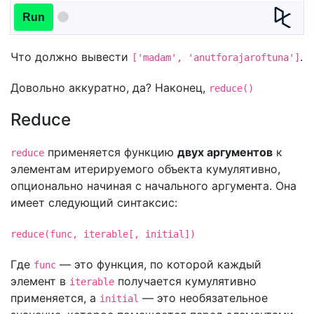
Run
Что должно вывести
.
['madam', 'anutforajaroftuna']
Довольно аккуратно, да? Наконец,
reduce()
Reduce
применяется функцию
двух аргументов
к
reduce
элементам итерируемого объекта кумулятивно,
опционально начиная с начального аргумента. Она
имеет следующий синтаксис:
reduce(func, iterable[, initial])
Где
— это функция, по которой каждый
func
элемент в
получается кумулятивно
iterable
применяется, а
— это необязательное
initial