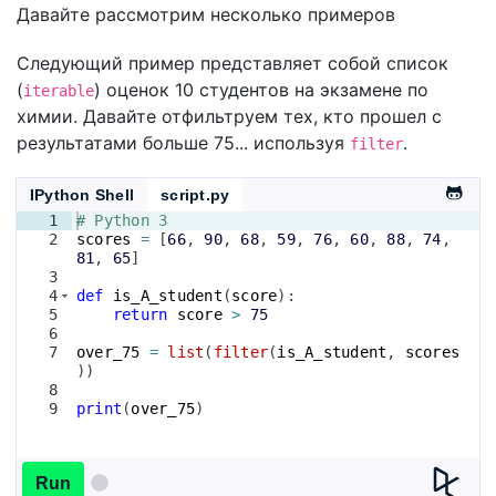
Давайте рассмотрим несколько примеров
Следующий пример представляет собой список
(
) оценок 10 студентов на экзамене по
iterable
химии. Давайте отфильтруем тех, кто прошел с
результатами больше 75... используя
.
filter
IPython Shell
script.py
1
# Python 3
2
scores
=
[
66
, 
90
, 
68
, 
59
, 
76
, 
60
, 
88
, 
74
, 
81
, 
65
]
3
4
def
is_A_student
(
score
)
:
5
return
score
>
75
6
7
over_75
=
list
(
filter
(
is_A_student
, 
scores
))
8
9
print
(
over_75
)
Run