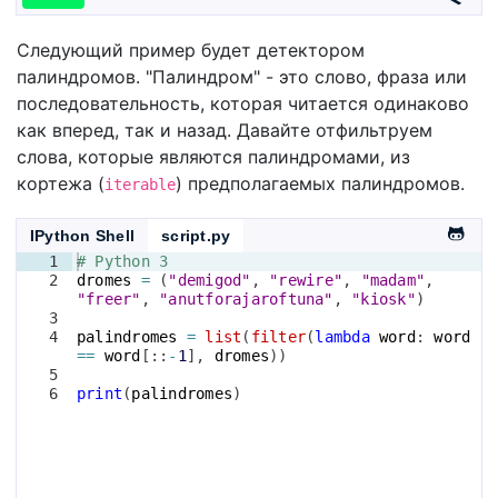
Следующий пример будет детектором
палиндромов. "Палиндром" - это слово, фраза или
последовательность, которая читается одинаково
как вперед, так и назад. Давайте отфильтруем
слова, которые являются палиндромами, из
кортежа (
) предполагаемых палиндромов.
iterable
IPython Shell
script.py
1
# Python 3
2
dromes
=
(
"demigod"
, 
"rewire"
, 
"madam"
, 
"freer"
, 
"anutforajaroftuna"
, 
"kiosk"
)
3
4
palindromes
=
list
(
filter
(
lambda
word
: 
word
==
word
[
::
-
1
]
, 
dromes
))
5
6
print
(
palindromes
)