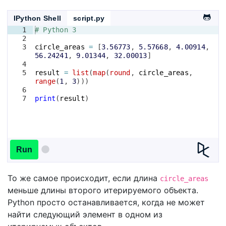
IPython Shell
script.py
1
# Python 3
2
3
circle_areas
=
[
3.56773
, 
5.57668
, 
4.00914
, 
56.24241
, 
9.01344
, 
32.00013
]
4
5
result
=
list
(
map
(
round
, 
circle_areas
, 
range
(
1
, 
3
)))
6
7
print
(
result
)
Run
То же самое происходит, если длина
circle_areas
меньше длины второго итерируемого объекта.
Python просто останавливается, когда не может
найти следующий элемент в одном из