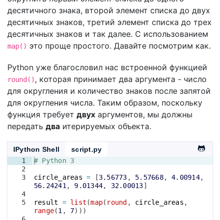
десятичного знака, второй элемент списка до двух
десятичных знаков, третий элемент списка до трех
десятичных знаков и так далее. С использованием
это проще простого. Давайте посмотрим как.
map()
Python уже благословил нас встроенной функцией
, которая принимает два аргумента - число
round()
для округления и количество знаков после запятой
для округления числа. Таким образом, поскольку
функция требует
двух
аргументов, мы должны
передать
два
итерируемых объекта.
IPython Shell
script.py
1
# Python 3
2
3
circle_areas
=
[
3.56773
, 
5.57668
, 
4.00914
, 
56.24241
, 
9.01344
, 
32.00013
]
4
5
result
=
list
(
map
(
round
, 
circle_areas
, 
range
(
1
, 
7
)))
6