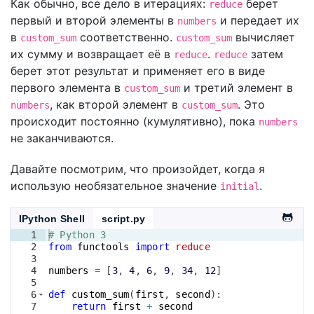
Как обычно, все дело в итерациях:
берет
reduce
первый и второй элементы в
и передает их
numbers
в
соответственно.
вычисляет
custom_sum
custom_sum
их сумму и возвращает её в
.
затем
reduce
reduce
берет этот результат и применяет его в виде
первого элемента в
и третий элемент в
custom_sum
, как второй элемент в
. Это
numbers
custom_sum
происходит постоянно (кумулятивно), пока
numbers
не заканчиваются.
Давайте посмотрим, что произойдет, когда я
использую необязательное значение
.
initial
IPython Shell
script.py
1
# Python 3
2
from
functools
import
reduce
3
4
numbers
=
[
3
, 
4
, 
6
, 
9
, 
34
, 
12
]
5
6
def
custom_sum
(
first
, 
second
)
:
7
return
first
+
second