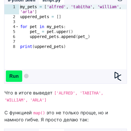
1
my_pets
=
[
'alfred'
, 
'tabitha'
, 
'william'
, 
'arla'
]
2
uppered_pets
=
[
]
3
4
for
pet
in
my_pets
:
5
pet_
=
pet
.
upper
(
)
6
uppered_pets
.
append
(
pet_
)
7
8
print
(
uppered_pets
)
Run
Что в итоге выведет
['ALFRED', 'TABITHA',
'WILLIAM', 'ARLA']
С функцией
это не только проще, но и
map()
намного гибче. Я просто делаю так: