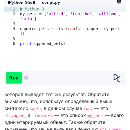
IPython Shell
script.py
1
# Python 3
2
my_pets
=
[
'alfred'
, 
'tabitha'
, 
'william'
, 
'arla'
]
3
4
uppered_pets
=
list
(
map
(
str
.
upper
, 
my_pets
))
5
6
print
(
uppered_pets
)
Run
Которая выведет тот же результат. Обратите
внимание, что, используя определенный выше
синтаксис
, в данном случае
— это
map()
func
, а
— это список
— всего
str.upper
iterables
my_pets
один итерируемый объект. Также обратите
внимание, что мы не вызывали функцию
str.upper