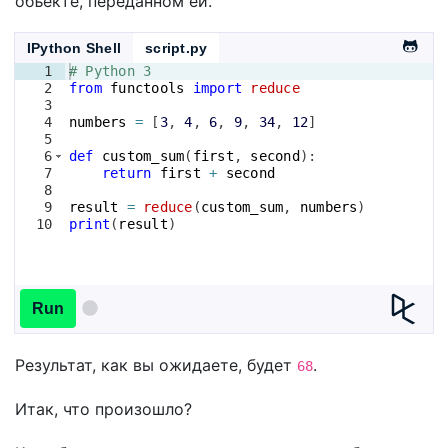
объекте, переданном ей.
IPython Shell
script.py
1
# Python 3
2
from
functools
import
reduce
3
4
numbers
=
[
3
, 
4
, 
6
, 
9
, 
34
, 
12
]
5
6
def
custom_sum
(
first
, 
second
)
:
7
return
first
+
second
8
9
result
=
reduce
(
custom_sum
, 
numbers
)
10
print
(
result
)
Run
Результат, как вы ожидаете, будет
.
68
Итак, что произошло?