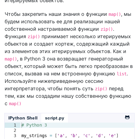
итерируемых объектов.
Чтобы закрепить наши знания о функции
, мы
map()
будем использовать ее для реализации нашей
собственной настраиваемой функции
.
zip()
Функция
принимает несколько итерируемых
zip()
объектов и создает кортеж, содержащий каждый
из элементов этих итерируемых объектов. Как и
, в Python 3 она возвращает генераторный
map()
объект, который может быть легко преобразован в
список, вызвав на нем встроенную функцию
.
list
Используйте нижеприведенную сессию
интерпретатора, чтобы понять суть
перед
zip()
тем, как мы создадим нашу собственную функцию
с
map()
IPython Shell
script.py
1
# Python 3
2
3
my_strings
=
[
'a'
, 
'b'
, 
'c'
, 
'd'
, 
'e'
]