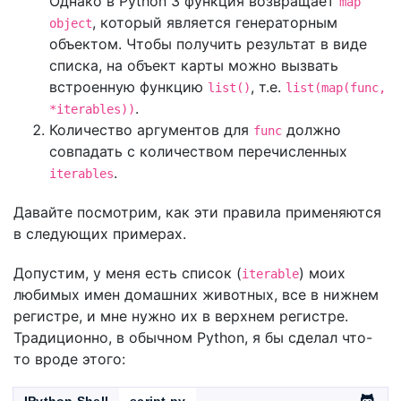
Однако в Python 3 функция возвращает
map
, который является генераторным
object
объектом. Чтобы получить результат в виде
списка, на объект карты можно вызвать
встроенную функцию
, т.е.
list()
list(map(func,
.
*iterables))
Количество аргументов для
должно
func
совпадать с количеством перечисленных
.
iterables
Давайте посмотрим, как эти правила применяются
в следующих примерах.
Допустим, у меня есть список (
) моих
iterable
любимых имен домашних животных, все в нижнем
регистре, и мне нужно их в верхнем регистре.
Традиционно, в обычном Python, я бы сделал что-
то вроде этого:
IPython Shell
script.py