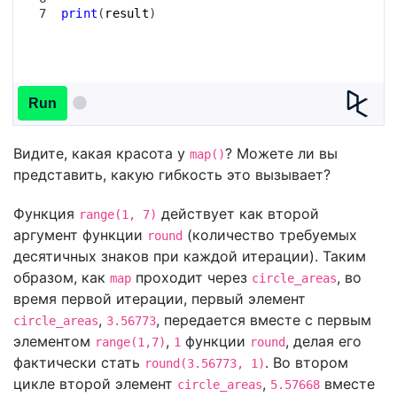
7
print
(
result
)
Run
Видите, какая красота у
? Можете ли вы
map()
представить, какую гибкость это вызывает?
Функция
действует как второй
range(1, 7)
аргумент функции
(количество требуемых
round
десятичных знаков при каждой итерации). Таким
образом, как
проходит через
, во
map
circle_areas
время первой итерации, первый элемент
,
, передается вместе с первым
circle_areas
3.56773
элементом
,
функции
, делая его
range(1,7)
1
round
фактически стать
. Во втором
round(3.56773, 1)
цикле второй элемент
,
вместе
circle_areas
5.57668