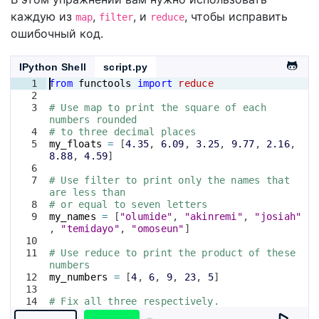
каждую из
,
, и
, чтобы исправить
map
filter
reduce
ошибочный код.
IPython Shell
script.py
1
from
functools
import
reduce
2
3
# Use map to print the square of each 
numbers rounded
4
# to three decimal places
5
my_floats
=
[
4.35
, 
6.09
, 
3.25
, 
9.77
, 
2.16
, 
8.88
, 
4.59
]
6
7
# Use filter to print only the names that 
are less than 
8
# or equal to seven letters
9
my_names
=
[
"olumide"
, 
"akinremi"
, 
"josiah"
, 
"temidayo"
, 
"omoseun"
]
10
11
# Use reduce to print the product of these 
numbers
12
my_numbers
=
[
4
, 
6
, 
9
, 
23
, 
5
]
13
14
# Fix all three respectively.
15
map_result
=
list
(
map
(
lambda
x
: 
x
, 