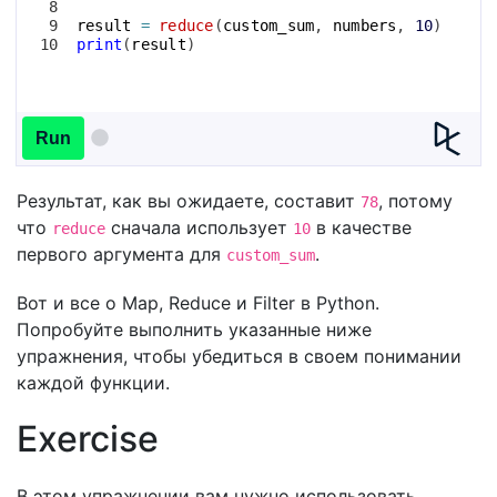
8
9
result
=
reduce
(
custom_sum
, 
numbers
, 
10
)
10
print
(
result
)
Run
Результат, как вы ожидаете, составит
, потому
78
что
сначала использует
в качестве
reduce
10
первого аргумента для
.
custom_sum
Вот и все о Map, Reduce и Filter в Python.
Попробуйте выполнить указанные ниже
упражнения, чтобы убедиться в своем понимании
каждой функции.
Exercise
В этом упражнении вам нужно использовать