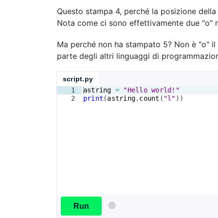
Questo stampa 4, perché la posizione della 
Nota come ci sono effettivamente due "o" n
Ma perché non ha stampato 5? Non è "o" il q
parte degli altri linguaggi di programmazione
script.py
1
astring
=
"Hello world!"
2
print
(
astring
.
count
(
"l"
))
Run