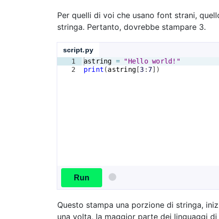
Per quelli di voi che usano font strani, que
stringa. Pertanto, dovrebbe stampare 3.
script.py
1
astring
=
"Hello world!"
2
print
(
astring
[
3
:
7
])
Run
Questo stampa una porzione di stringa, iniz
una volta, la maggior parte dei linguaggi di 