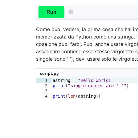
Run
Come puoi vedere, la prima cosa che hai im
memorizzata da Python come una stringa. Tu
cose che puoi farci. Puoi anche usare virgol
assegnare contiene esse stesse virgolette si
singole sono ' '), devi usare solo le virgol
script.py
1
astring
=
"Hello world!"
2
print
(
"single quotes are ' '"
)
3
4
print
(
len
(
astring
))