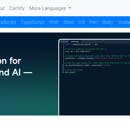
nt)
ut
Certify
More Languages
aScript
TypeScript
PHP
Shell
C#
Perl
Ruby
Scala