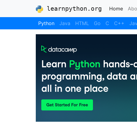
learnpython.org
(curre
Home
Abo
Python
Java
HTML
Go
C
C++
Jav