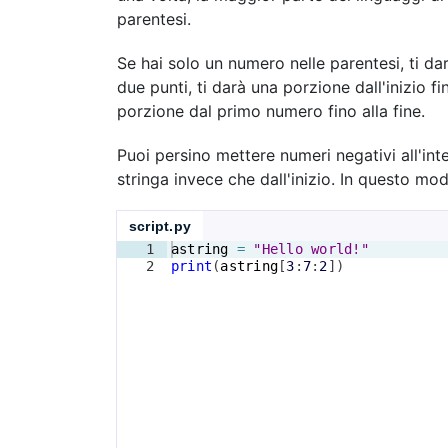
parentesi.
Se hai solo un numero nelle parentesi, ti dar
due punti, ti darà una porzione dall'inizio 
porzione dal primo numero fino alla fine.
Puoi persino mettere numeri negativi all'int
stringa invece che dall'inizio. In questo modo
script.py
1
astring
=
"Hello world!"
2
print
(
astring
[
3
:
7
:
2
])