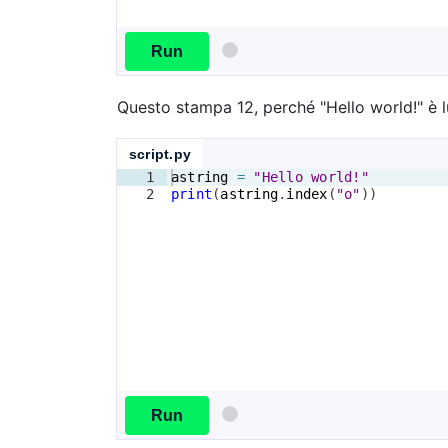
Run
Questo stampa 12, perché "Hello world!" è lu
script.py
1
astring
=
"Hello world!"
2
print
(
astring
.
index
(
"o"
))
Run