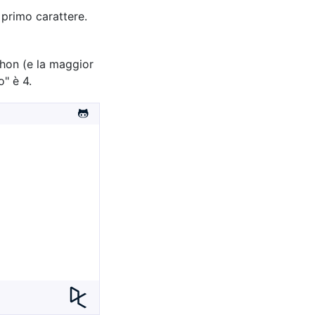
 primo carattere.
thon (e la maggior
o" è 4.