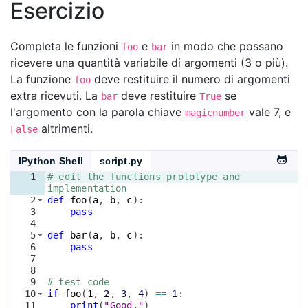
Esercizio
Completa le funzioni
e
in modo che possano
foo
bar
ricevere una quantità variabile di argomenti (3 o più).
La funzione
deve restituire il numero di argomenti
foo
extra ricevuti. La
deve restituire
se
bar
True
l'argomento con la parola chiave
vale 7, e
magicnumber
altrimenti.
False
IPython Shell
script.py
1
# edit the functions prototype and 
implementation
2
def
foo
(
a
, 
b
, 
c
)
:
3
pass
4
5
def
bar
(
a
, 
b
, 
c
)
:
6
pass
7
8
9
# test code
10
if
foo
(
1
, 
2
, 
3
, 
4
)
==
1
:
11
print
(
"Good."
)