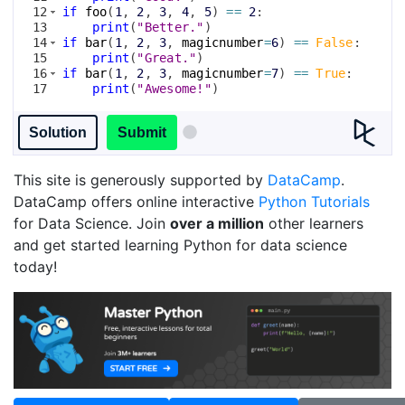
12
if
foo
(
1
, 
2
, 
3
, 
4
, 
5
)
==
2
:
13
print
(
"Better."
)
14
if
bar
(
1
, 
2
, 
3
, 
magicnumber
=
6
)
==
False
:
15
print
(
"Great."
)
16
if
bar
(
1
, 
2
, 
3
, 
magicnumber
=
7
)
==
True
:
17
print
(
"Awesome!"
)
Solution
Submit
This site is generously supported by
DataCamp
.
DataCamp offers online interactive
Python Tutorials
for Data Science. Join
over a million
other learners
and get started learning Python for data science
today!