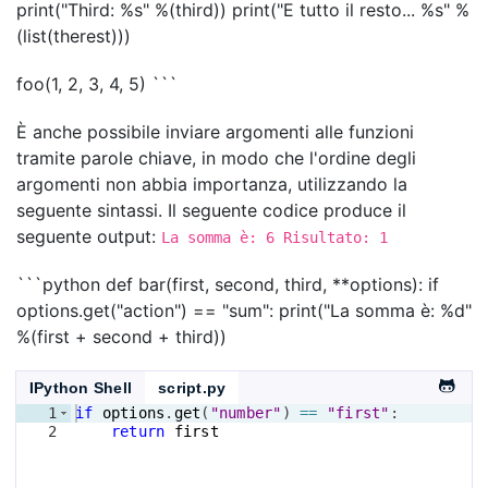
print("Third: %s" %(third)) print("E tutto il resto... %s" %
(list(therest)))
foo(1, 2, 3, 4, 5) ```
È anche possibile inviare argomenti alle funzioni
tramite parole chiave, in modo che l'ordine degli
argomenti non abbia importanza, utilizzando la
seguente sintassi. Il seguente codice produce il
seguente output:
La somma è: 6 Risultato: 1
```python def bar(first, second, third, **options): if
options.get("action") == "sum": print("La somma è: %d"
%(first + second + third))
IPython Shell
script.py
1
if
options
.
get
(
"number"
)
==
"first"
:
2
return
first