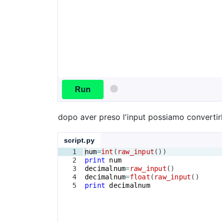
Run
dopo aver preso l'input possiamo convertirlo
script.py
1
num
=
int
(
raw_input
(
))
2
print
num
3
decimalnum
=
raw_input
(
)
4
decimalnum
=
float
(
raw_input
(
)
5
print
decimalnum