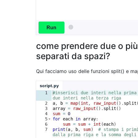
Run
come prendere due o più t
separati da spazi?
Qui facciamo uso delle funzioni split() e ma
script.py
1
#inserisci due interi nella prima
due interi nella terza riga
2
a
, 
b
=
map
(
int
, 
raw_input
(
)
.
split
3
array
=
raw_input
(
)
.
split
(
)
4
sum
=
0
5
for
each
in
array
:
6
sum
=
sum
+
int
(
each
)
7
print
(
a
, 
b
, 
sum
)
# stampa i prim
dalla prima riga e la somma degli