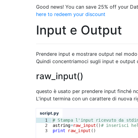
Good news! You can save 25% off your Dat
here to redeem your discount
Input e Output
Prendere input e mostrare output nel modo 
Quindi concentriamoci sugli input e output di 
raw_input()
questo è usato per prendere input finché no
L'input termina con un carattere di nuova rig
script.py
1
# Stampa l'input ricevuto da stdi
2
astring
=
raw_input
(
)
# inserisci he
3
print
raw_input
(
)