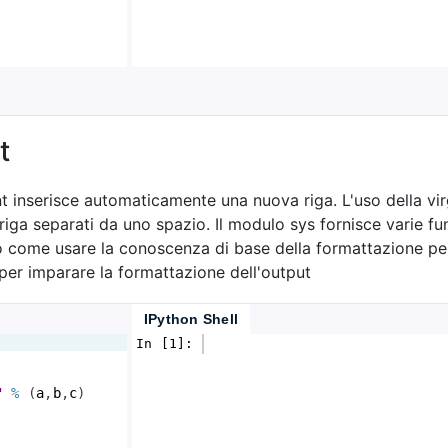
t
int inserisce automaticamente una nuova riga. L'uso della v
riga separati da uno spazio. Il modulo sys fornisce varie fun
 come usare la conoscenza di base della formattazione per
per imparare la formattazione dell'output
IPython Shell
In [1]: 
"
%
(
a
,
b
,
c
)