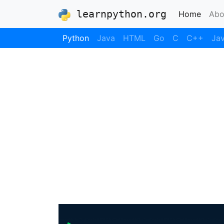
learnpython.org
(curre
Home
Abo
Python
Java
HTML
Go
C
C++
Jav