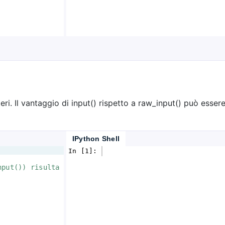
ri. Il vantaggio di input() rispetto a raw_input() può essere 
IPython Shell
In [1]: 
nput()) risulta 