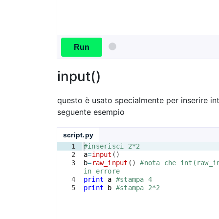
Run
input()
questo è usato specialmente per inserire inte
seguente esempio
script.py
1
#inserisci 2*2
2
a
=
input
(
)
3
b
=
raw_input
(
)
#nota che int(raw_i
in errore
4
print
a
#stampa 4
5
print
b
#stampa 2*2