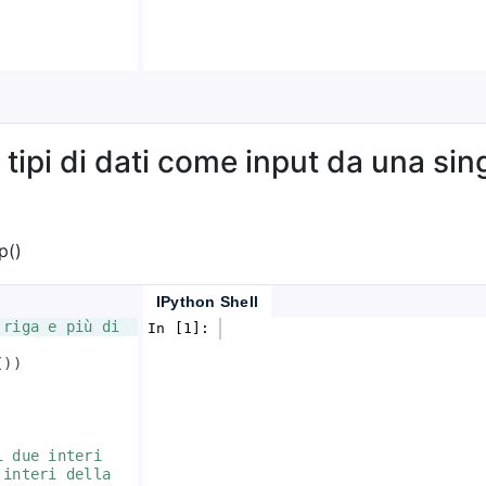
ipi di dati come input da una sing
p()
IPython Shell
 riga e più di 
In [1]: 
(
))
i due interi 
 interi della 