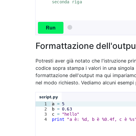
seconda riga
Run
Formattazione dell'outpu
Potresti aver già notato che l'istruzione pr
codice sopra stampa i valori in una singola 
formattazione dell'output ma qui impariamo
nel modo richiesto. Vediamo alcuni esempi 
script.py
1
a
=
5
2
b
=
0.63
3
c
=
"hello"
4
print
"a è: %d, b è %0.4f, c è %s