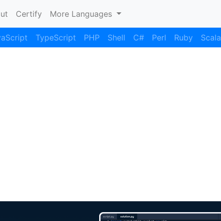
nt)
ut
Certify
More Languages
aScript
TypeScript
PHP
Shell
C#
Perl
Ruby
Scala