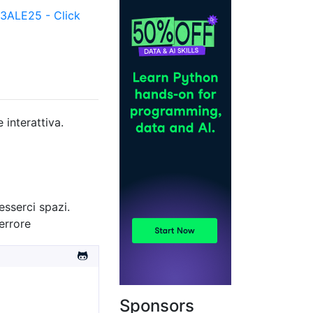
ALE25 - Click
interattiva.
esserci spazi.
 errore
Sponsors