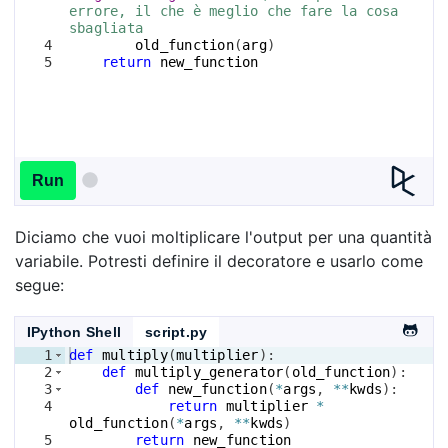
errore, il che è meglio che fare la cosa 
sbagliata
4
old_function
(
arg
)
5
return
new_function
Run
Diciamo che vuoi moltiplicare l'output per una quantità
variabile. Potresti definire il decoratore e usarlo come
segue:
IPython Shell
script.py
1
def
multiply
(
multiplier
)
:
2
def
multiply_generator
(
old_function
)
:
3
def
new_function
(
*
args
, 
**
kwds
)
:
4
return
multiplier
*
old_function
(
*
args
, 
**
kwds
)
5
return
new_function