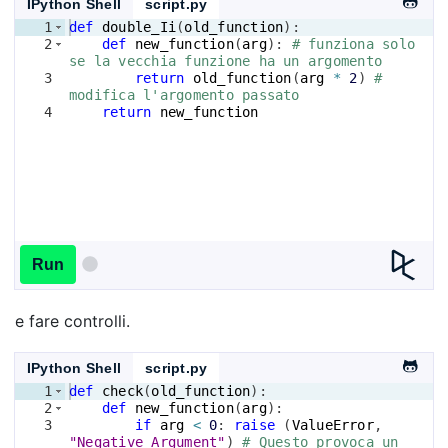
IPython Shell
script.py
1
def
double_Ii
(
old_function
)
:
2
def
new_function
(
arg
)
: 
# funziona solo 
se la vecchia funzione ha un argomento
3
return
old_function
(
arg
*
2
)
# 
modifica l'argomento passato
4
return
new_function
Run
e fare controlli.
IPython Shell
script.py
1
def
check
(
old_function
)
:
2
def
new_function
(
arg
)
:
3
if
arg
<
0
: 
raise
(
ValueError
, 
"Negative Argument"
)
# Questo provoca un 