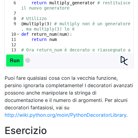
6
return
multiply_generator
# restituisce 
il nuovo generatore
7
8
# Utilizzo
9
@
multiply
(
3
)
# multiply non è un generatore
, ma multiply(3) lo è
10
def
return_num
(
num
)
:
11
return
num
12
13
# Ora return_num è decorato e riassegnato a 
se stesso
14
return_num
(
5
)
# dovrebbe restituire 15
Run
Puoi fare qualsiasi cosa con la vecchia funzione,
persino ignorarla completamente! I decoratori avanzati
possono anche manipolare la stringa di
documentazione e il numero di argomenti. Per alcuni
decoratori fantasiosi, vai su
http://wiki.python.org/moin/PythonDecoratorLibrary
.
Esercizio