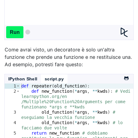
Run
Come avrai visto, un decoratore è solo un'altra
funzione che prende una funzione e ne restituisce una.
Ad esempio, potresti fare questo:
IPython Shell
script.py
1
def
repeater
(
old_function
)
:
2
def
new_function
(
*
args
, 
**
kwds
)
: 
# Vedi 
learnpython.org/en
/Multiple%20Function%20Arguments per come 
funzionano *args e **kwds
3
old_function
(
*
args
, 
**
kwds
)
# 
eseguiamo la vecchia funzione
4
old_function
(
*
args
, 
**
kwds
)
# lo 
facciamo due volte
5
return
new_function
# dobbiamo 