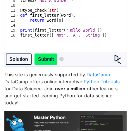
9
times2
(
'Not A Number'
)
10
11
@
type_check
(
str
)
12
def
first_letter
(
word
)
:
13
return
word
[
0
]
14
15
print
(
first_letter
(
'Hello World'
))
16
first_letter
([
'Not'
, 
'A'
, 
'String'
])
Solution
Submit
This site is generously supported by
DataCamp
.
DataCamp offers online interactive
Python Tutorials
for Data Science. Join
over a million
other learners
and get started learning Python for data science
today!