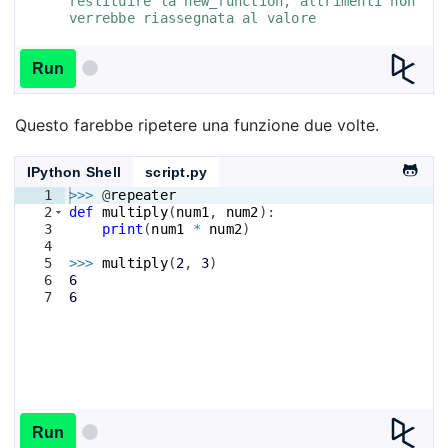
restituire la new_function, altrimenti non 
verrebbe riassegnata al valore
Run
Questo farebbe ripetere una funzione due volte.
IPython Shell
script.py
1
>>>
 @
repeater
2
def
multiply
(
num1
, 
num2
)
:
3
print
(
num1
*
num2
)
4
5
>>>
multiply
(
2
, 
3
)
6
6
7
6
Run