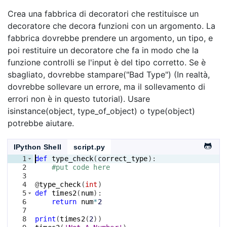
Crea una fabbrica di decoratori che restituisce un
decoratore che decora funzioni con un argomento. La
fabbrica dovrebbe prendere un argomento, un tipo, e
poi restituire un decoratore che fa in modo che la
funzione controlli se l'input è del tipo corretto. Se è
sbagliato, dovrebbe stampare("Bad Type") (In realtà,
dovrebbe sollevare un errore, ma il sollevamento di
errori non è in questo tutorial). Usare
isinstance(object, type_of_object) o type(object)
potrebbe aiutare.
IPython Shell
script.py
1
def
type_check
(
correct_type
)
:
2
#put code here
3
4
@
type_check
(
int
)
5
def
times2
(
num
)
:
6
return
num
*
2
7
8
print
(
times2
(
2
))