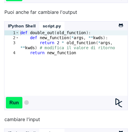
Puoi anche far cambiare l'output
IPython Shell
script.py
1
def
double_out
(
old_function
)
:
2
def
new_function
(
*
args
, 
**
kwds
)
:
3
return
2
*
old_function
(
*
args
, 
**
kwds
)
# modifica il valore di ritorno
4
return
new_function
Run
cambiare l'input