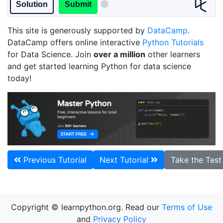
Solution
Submit
This site is generously supported by
DataCamp
.
DataCamp offers online interactive
Python Tutorials
for Data Science. Join
over a million
other learners
and get started learning Python for data science
today!
Previous Tutorial
Next Tutorial
Take the Tes
Copyright © learnpython.org. Read our
Terms of Use
and
Privacy Policy