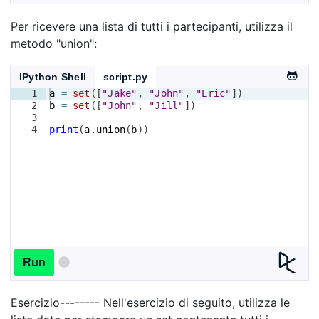
Per ricevere una lista di tutti i partecipanti, utilizza il
metodo "union":
IPython Shell
script.py
1
a
=
set
([
"Jake"
, 
"John"
, 
"Eric"
])
2
b
=
set
([
"John"
, 
"Jill"
])
3
4
print
(
a
.
union
(
b
))
Run
Esercizio-------- Nell'esercizio di seguito, utilizza le