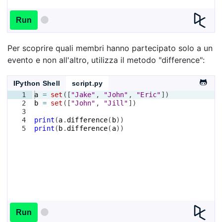
Run
Per scoprire quali membri hanno partecipato solo a un
evento e non all'altro, utilizza il metodo "difference":
IPython Shell
script.py
1
a
=
set
([
"Jake"
, 
"John"
, 
"Eric"
])
2
b
=
set
([
"John"
, 
"Jill"
])
3
4
print
(
a
.
difference
(
b
))
5
print
(
b
.
difference
(
a
))
Run