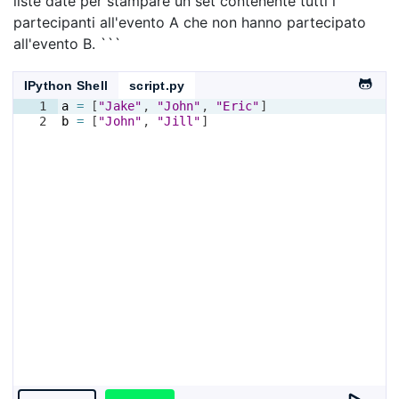
liste date per stampare un set contenente tutti i
partecipanti all'evento A che non hanno partecipato
all'evento B. ```
IPython Shell
script.py
1
a
=
[
"Jake"
, 
"John"
, 
"Eric"
]
2
b
=
[
"John"
, 
"Jill"
]