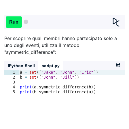
Run
Per scoprire quali membri hanno partecipato solo a
uno degli eventi, utilizza il metodo
"symmetric_difference":
IPython Shell
script.py
1
a
=
set
([
"Jake"
, 
"John"
, 
"Eric"
])
2
b
=
set
([
"John"
, 
"Jill"
])
3
4
print
(
a
.
symmetric_difference
(
b
))
5
print
(
b
.
symmetric_difference
(
a
))