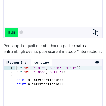
Run
Per scoprire quali membri hanno partecipato a
entrambi gli eventi, puoi usare il metodo "intersection":
IPython Shell
script.py
1
a
=
set
([
"Jake"
, 
"John"
, 
"Eric"
])
2
b
=
set
([
"John"
, 
"Jill"
])
3
4
print
(
a
.
intersection
(
b
))
5
print
(
b
.
intersection
(
a
))