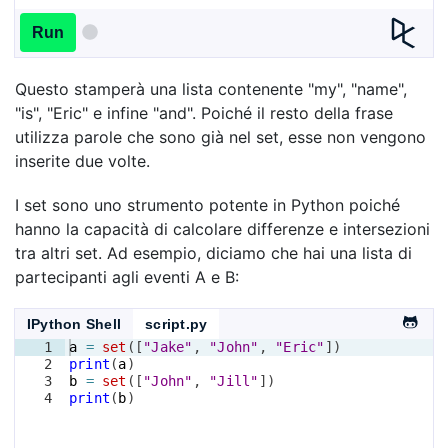
Run
Questo stamperà una lista contenente "my", "name",
"is", "Eric" e infine "and". Poiché il resto della frase
utilizza parole che sono già nel set, esse non vengono
inserite due volte.
I set sono uno strumento potente in Python poiché
hanno la capacità di calcolare differenze e intersezioni
tra altri set. Ad esempio, diciamo che hai una lista di
partecipanti agli eventi A e B:
IPython Shell
script.py
1
a
=
set
([
"Jake"
, 
"John"
, 
"Eric"
])
2
print
(
a
)
3
b
=
set
([
"John"
, 
"Jill"
])
4
print
(
b
)