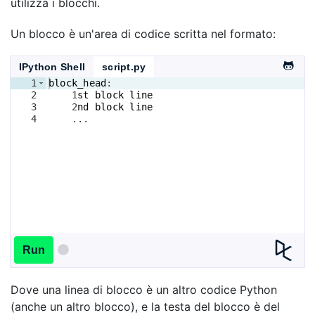
utilizza i blocchi.
Un blocco è un'area di codice scritta nel formato:
IPython Shell
script.py
1
block_head
:
2
    1
st
block
line
3
    2
nd
block
line
4
    ...
Run
Dove una linea di blocco è un altro codice Python
(anche un altro blocco), e la testa del blocco è del