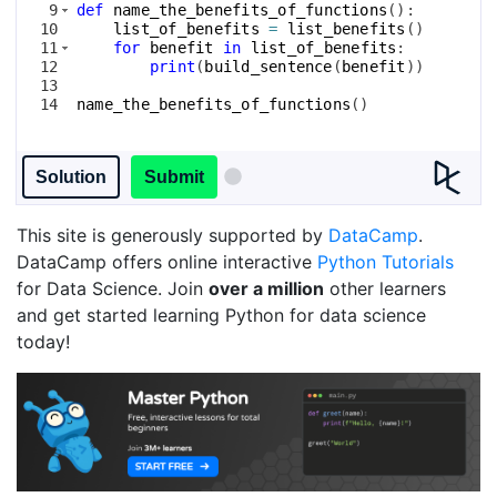
9
def
name_the_benefits_of_functions
(
)
:
10
list_of_benefits
=
list_benefits
(
)
11
for
benefit
in
list_of_benefits
:
12
print
(
build_sentence
(
benefit
))
13
14
name_the_benefits_of_functions
(
)
Solution
Submit
This site is generously supported by
DataCamp
.
DataCamp offers online interactive
Python Tutorials
for Data Science. Join
over a million
other learners
and get started learning Python for data science
today!