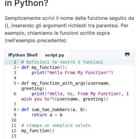
in Python?
Semplicemente scrivi il nome della funzione seguito da
(), inserendo gli argomenti richiesti tra parentesi. Per
esempio, chiamiamo le funzioni scritte sopra
(nell'esempio precedente):
IPython Shell
script.py
1
# Definisci le nostre 3 funzioni
2
def
my_function
(
)
:
3
print
(
"Hello From My Function!"
)
4
5
def
my_function_with_args
(
username
, 
greeting
)
:
6
print
(
"Hello, %s, From My Function!, I 
wish you %s"
%
(
username
, 
greeting
))
7
8
def
sum_two_numbers
(
a
, 
b
)
:
9
return
a
+
b
10
11
# stampa un semplice saluto
12
my_function
(
)
13