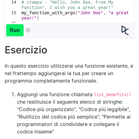
14
# stampa - "Hello, John Doe, From My 
Function!, I wish you a great year!"
15
my_function_with_args
(
"John Doe"
, 
"a great 
year!"
)
16
17
# dopo questa linea x conterrà il valore 3!
Run
Esercizio
In questo esercizio utilizzerai una funzione esistente, e
nel frattempo aggiungerai la tua per creare un
programma completamente funzionale.
Aggiungi una funzione chiamata
list_benefits()
che restituisce il seguente elenco di stringhe:
"Codice più organizzato", "Codice più leggibile",
"Riutilizzo del codice più semplice", "Permette ai
programmatori di condividere e collegare il
codice insieme"