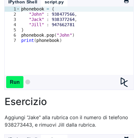
IPython Shell
script.py
1
phonebook
=
{
2
"John"
 : 
938477566
,
3
"Jack"
 : 
938377264
,
4
"Jill"
 : 
947662781
5
}
6
phonebook
.
pop
(
"John"
)
7
print
(
phonebook
)
Run
Esercizio
Aggiungi "Jake" alla rubrica con il numero di telefono
938273443, e rimuovi Jill dalla rubrica.