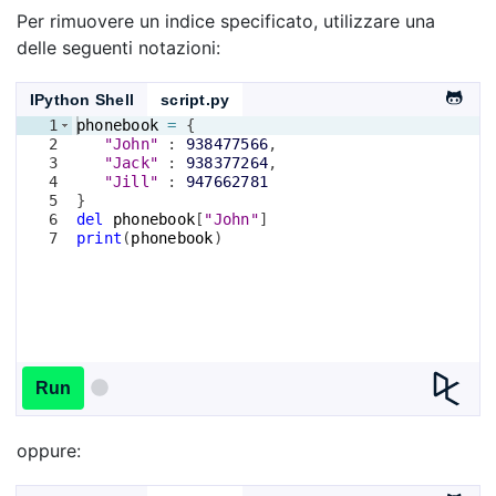
Per rimuovere un indice specificato, utilizzare una
delle seguenti notazioni:
IPython Shell
script.py
1
phonebook
=
{
2
"John"
 : 
938477566
,
3
"Jack"
 : 
938377264
,
4
"Jill"
 : 
947662781
5
}
6
del
phonebook
[
"John"
]
7
print
(
phonebook
)
Run
oppure: