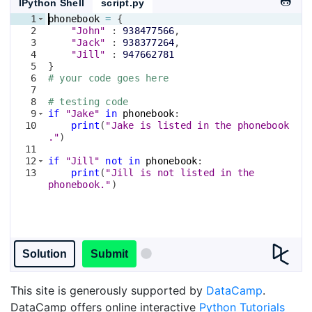
IPython Shell
script.py
1
phonebook
=
{
2
"John"
 : 
938477566
,
3
"Jack"
 : 
938377264
,
4
"Jill"
 : 
947662781
5
}
6
# your code goes here
7
8
# testing code
9
if
"Jake"
in
phonebook
:  
10
print
(
"Jake is listed in the phonebook
."
)
11
12
if
"Jill"
not
in
phonebook
:      
13
print
(
"Jill is not listed in the 
phonebook."
)
Solution
Submit
This site is generously supported by
DataCamp
.
DataCamp offers online interactive
Python Tutorials