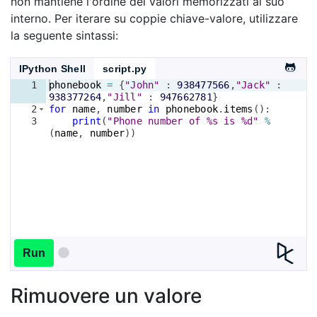
non mantiene l'ordine dei valori memorizzati al suo
interno. Per iterare su coppie chiave-valore, utilizzare
la seguente sintassi:
IPython Shell
script.py
1
phonebook
=
{
"John"
 : 
938477566
,
"Jack"
 : 
938377264
,
"Jill"
 : 
947662781
}
2
for
name
, 
number
in
phonebook
.
items
(
)
:
3
print
(
"Phone number of %s is %d"
%
(
name
, 
number
))
Run
Rimuovere un valore