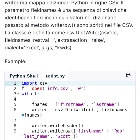
writer ma mappa i dizionari Python in righe CSV. Il
parametro fieldnames è una sequenza di chiavi che
identificano l'ordine in cui i valori nel dizionario
passato al metodo writerow() sono scritti nel file CSV.
La classe è definita come csv.DictWriter(csvfile,
fieldnames, restval='', extrasaction='raise',
dialect='excel',
args,
*kwds)
Example:
IPython Shell
script.py
1
import
csv
2
f
=
open
(
'info.csv'
, 
'w'
)
3
with
f
:
4
5
fnames
=
[
'firstname'
, 
'lastname'
]
6
writer
=
csv
.
DictWriter
(
f
, 
fieldnames
=
fnames
)
7
8
writer
.
writeheader
(
)
9
writer
.
writerow
({
'firstname'
 : 
'Rob'
, 
'last_name'
: 
'Scott'
})