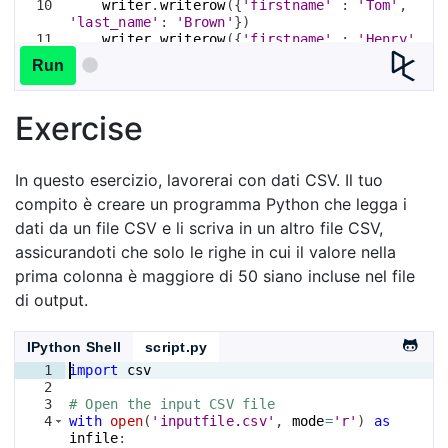
10
writer
.
writerow
({
'firstname'
 : 
'Tom'
, 
'last_name'
: 
'Brown'
})
11
writer
.
writerow
({
'firstname'
 : 
'Henry'
, 
'last_name'
: 
'Smith'
})
Run
Exercise
In questo esercizio, lavorerai con dati CSV. Il tuo
compito è creare un programma Python che legga i
dati da un file CSV e li scriva in un altro file CSV,
assicurandoti che solo le righe in cui il valore nella
prima colonna è maggiore di 50 siano incluse nel file
di output.
IPython Shell
script.py
1
import
csv
2
3
# Open the input CSV file
4
with
open
(
'inputfile.csv'
, 
mode
=
'r'
)
as
infile
: