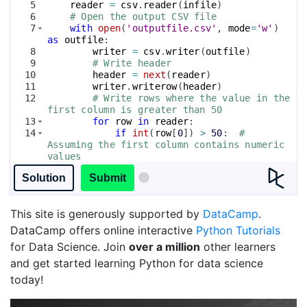
5
reader
=
csv
.
reader
(
infile
)
6
# Open the output CSV file
7
with
open
(
'outputfile.csv'
, 
mode
=
'w'
)
as
outfile
:
8
writer
=
csv
.
writer
(
outfile
)
9
# Write header
10
header
=
next
(
reader
)
11
writer
.
writerow
(
header
)
12
# Write rows where the value in the 
first column is greater than 50
13
for
row
in
reader
:
14
if
int
(
row
[
0
])
>
50
:  
# 
Assuming the first column contains numeric 
values
15
writer
.
writerow
(
row
)
Solution
Submit
This site is generously supported by
DataCamp
.
DataCamp offers online interactive
Python Tutorials
for Data Science. Join
over a million
other learners
and get started learning Python for data science
today!