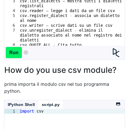
3
csv
.
list_dialects
 – 
mostra
tutti
i
dialetti
registrati
4
csv
.
reader
 – 
legge
i
dati
da
un
file
csv
5
csv
.
register_dialect
-
associa
un
dialetto
al
nome
6
csv
.
writer
 – 
scrive
dati
su
un
file
csv
7
csv
.
unregister_dialect
-
elimina
il
dialetto
associato
al
nome
nel
registro
dei
dialetti
8
csv
.
QUOTE_ALL
-
Cita
tutto
, 
indipendentemente
dal
tipo
.
Run
How do you use csv module?
prima importa il modulo csv nel tuo programma
python.
IPython Shell
script.py
1
import
csv