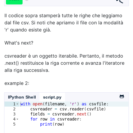
Il codice sopra stamperà tutte le righe che leggiamo
dal file csv. Si noti che apriamo il file con la modalità
'r' quando esiste già.
What's next?
csvreader è un oggetto iterabile. Pertanto, il metodo
.next() restituisce la riga corrente e avanza l'iteratore
alla riga successiva.
example 2:
IPython Shell
script.py
1
with
open
(
filename
, 
'r'
)
as
csvfile
:
2
csvreader
=
csv
.
reader
(
csvfile
)
3
fields
=
csvreader
.
next
(
)
4
for
row
in
csvreader
:
5
print
(
row
)