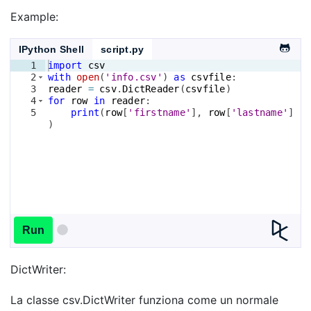
Example:
IPython Shell
script.py
1
import
csv
2
with
open
(
'info.csv'
)
as
csvfile
:
3
reader
=
csv
.
DictReader
(
csvfile
)
4
for
row
in
reader
:
5
print
(
row
[
'firstname'
]
, 
row
[
'lastname'
]
)
Run
DictWriter:
La classe csv.DictWriter funziona come un normale