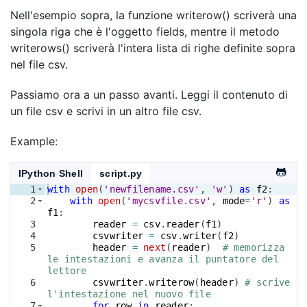
Nell'esempio sopra, la funzione writerow() scriverà una
singola riga che è l'oggetto fields, mentre il metodo
writerows() scriverà l'intera lista di righe definite sopra
nel file csv.
Passiamo ora a un passo avanti. Leggi il contenuto di
un file csv e scrivi in un altro file csv.
Example:
IPython Shell
script.py
1
with
open
(
'newfilename.csv'
, 
'w'
)
as
f2
:
2
with
open
(
'mycsvfile.csv'
, 
mode
=
'r'
)
as
f1
:
3
reader
=
csv
.
reader
(
f1
)
4
csvwriter
=
csv
.
writer
(
f2
)
5
header
=
next
(
reader
)
# memorizza 
le intestazioni e avanza il puntatore del 
lettore
6
csvwriter
.
writerow
(
header
)
# scrive 
l'intestazione nel nuovo file
7
for
row
in
reader
: