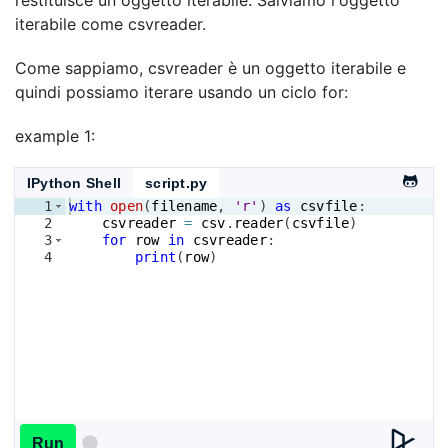
iterabile come csvreader.
Come sappiamo, csvreader è un oggetto iterabile e
quindi possiamo iterare usando un ciclo for:
example 1:
IPython Shell
script.py
1
with
open
(
filename
, 
'r'
)
as
csvfile
:
2
csvreader
=
csv
.
reader
(
csvfile
)
3
for
row
in
csvreader
:
4
print
(
row
)
Run