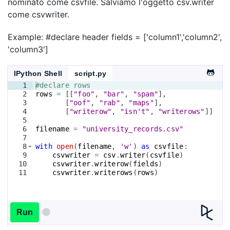
nominato come csvfile. Salviamo l'oggetto csv.writer
come csvwriter.
Example: #declare header fields = ['column1','column2',
'column3']
IPython Shell
script.py
1
#declare rows
2
rows
=
[[
"foo"
, 
"bar"
, 
"spam"
]
,
3
[
"oof"
, 
"rab"
, 
"maps"
]
,
4
[
"writerow"
, 
"isn't"
, 
"writerows"
]]
5
6
filename
=
"university_records.csv"
7
8
with
open
(
filename
, 
'w'
)
as
csvfile
:
9
csvwriter
=
csv
.
writer
(
csvfile
)
10
csvwriter
.
writerow
(
fields
)
11
csvwriter
.
writerows
(
rows
)
Run