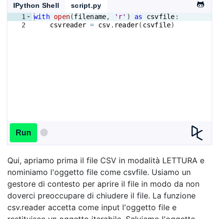
IPython Shell
script.py
1
with
open
(
filename
, 
'r'
)
as
csvfile
:
2
csvreader
=
csv
.
reader
(
csvfile
)
Run
Qui, apriamo prima il file CSV in modalità LETTURA e
nominiamo l'oggetto file come csvfile. Usiamo un
gestore di contesto per aprire il file in modo da non
doverci preoccupare di chiudere il file. La funzione
csv.reader accetta come input l'oggetto file e
restituisce un oggetto iterabile. Salviamo l'oggetto