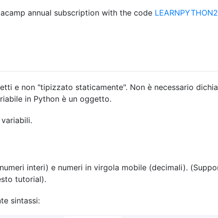
acamp annual subscription with the code
LEARNPYTHON23
ti e non "tipizzato staticamente". Non è necessario dichiara
ariabile in Python è un oggetto.
variabili.
(numeri interi) e numeri in virgola mobile (decimali). (Supp
to tutorial).
te sintassi: