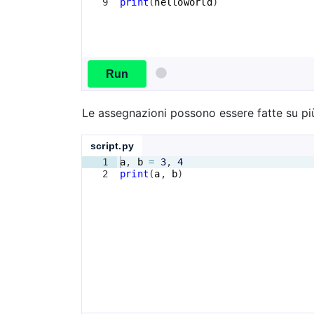
9
print
(
helloworld
)
Run
Le assegnazioni possono essere fatte su più
script.py
1
a
, 
b
=
3
, 
4
2
print
(
a
, 
b
)