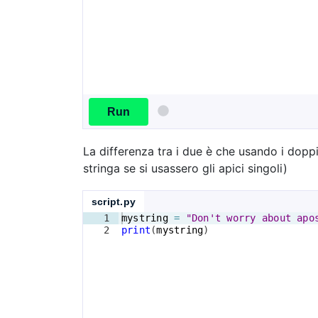
Run
La differenza tra i due è che usando i doppi
stringa se si usassero gli apici singoli)
script.py
1
mystring
=
"Don't worry about apo
2
print
(
mystring
)