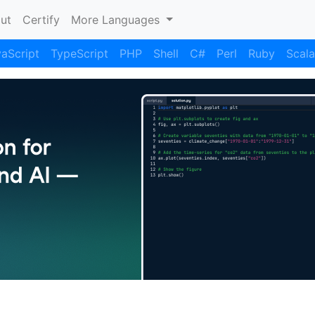
nt)
ut
Certify
More Languages
aScript
TypeScript
PHP
Shell
C#
Perl
Ruby
Scala