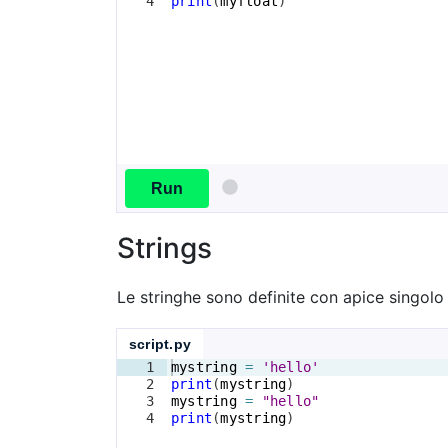
4
print
(
myfloat
)
Run
Strings
Le stringhe sono definite con apice singolo 
script.py
1
mystring
=
'hello'
2
print
(
mystring
)
3
mystring
=
"hello"
4
print
(
mystring
)