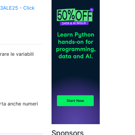
ALE25 - Click
re le variabili
orta anche numeri
Sponsors