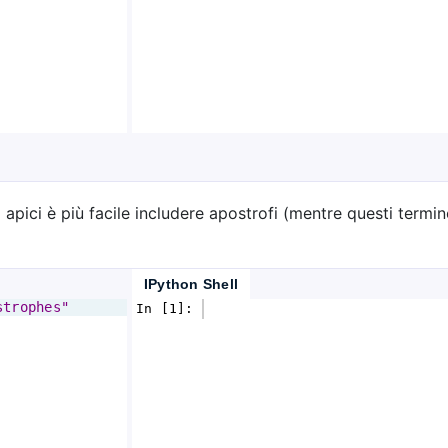
 apici è più facile includere apostrofi (mentre questi termi
IPython Shell
strophes"
In [1]: 