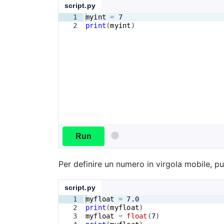
script.py
1
myint
=
7
2
print
(
myint
)
Run
Per definire un numero in virgola mobile, pu
script.py
1
myfloat
=
7.0
2
print
(
myfloat
)
3
myfloat
=
float
(
7
)