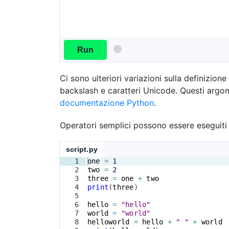
Run
Ci sono ulteriori variazioni sulla definizione
backslash e caratteri Unicode. Questi argome
documentazione Python
.
Operatori semplici possono essere eseguiti 
script.py
1
one
=
1
2
two
=
2
3
three
=
one
+
two
4
print
(
three
)
5
6
hello
=
"hello"
7
world
=
"world"
8
helloworld
=
hello
+
" "
+
world