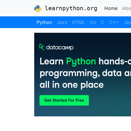
learnpython.org
(curre
Home
Abo
Python
Java
HTML
Go
C
C++
Jav