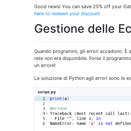
Good news! You can save 25% off your Dat
here to redeem your discount
Gestione delle E
Quando programmi, gli errori accadono. È sol
rete non era disponibile. Forse il progra
un errore!
La soluzione di Python agli errori sono le e
script.py
1
print
(
a
)
2
3
#errore
4
Traceback
(
most
recent
call
last
)
5
File
""
, 
line
1
, 
in
6
NameError
: 
name
'a'
is
not
define