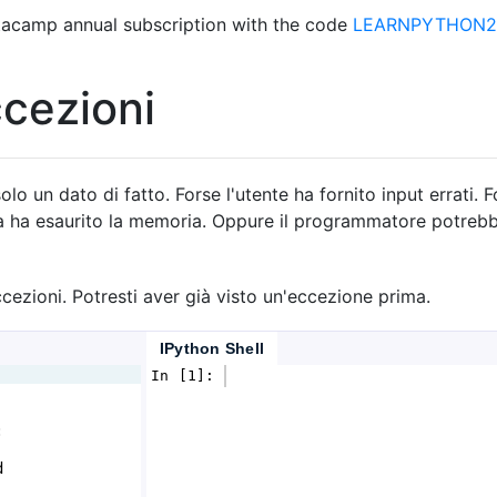
acamp annual subscription with the code
LEARNPYTHON23
ccezioni
o un dato di fatto. Forse l'utente ha fornito input errati. F
mma ha esaurito la memoria. Oppure il programmatore potr
ccezioni. Potresti aver già visto un'eccezione prima.
IPython Shell
In [1]: 
:
d