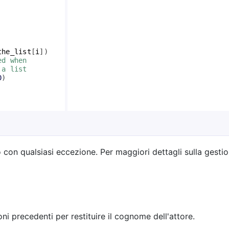
the_list
[
i
])
ed when 
 a list
0
)
o con qualsiasi eccezione. Per maggiori dettagli sulla gestio
oni precedenti per restituire il cognome dell'attore.