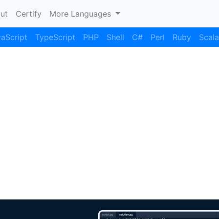
nt)
ut
Certify
More Languages
aScript
TypeScript
PHP
Shell
C#
Perl
Ruby
Scala