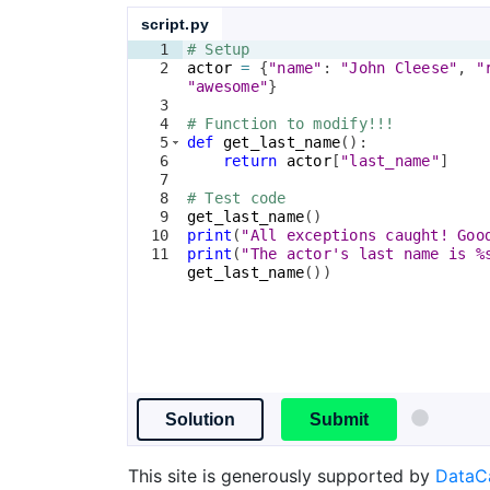
script.py
1
# Setup
2
actor
=
{
"name"
: 
"John Cleese"
, 
"
"awesome"
}
3
4
# Function to modify!!!
5
def
get_last_name
(
)
: 
6
return
actor
[
"last_name"
]
7
8
# Test code
9
get_last_name
(
)
10
print
(
"All exceptions caught! Goo
11
print
(
"The actor's last name is %
get_last_name
(
))
Solution
Submit
This site is generously supported by
Data