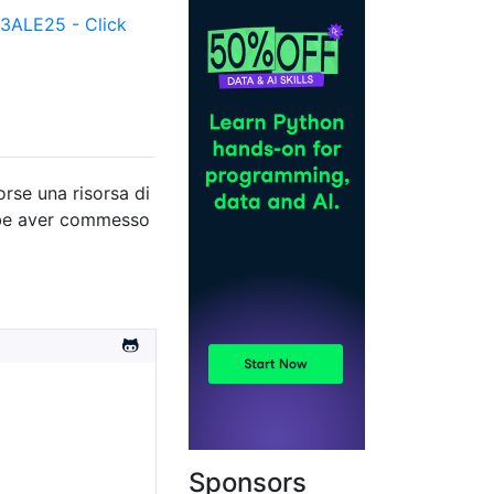
ALE25 - Click
orse una risorsa di
ebbe aver commesso
Sponsors