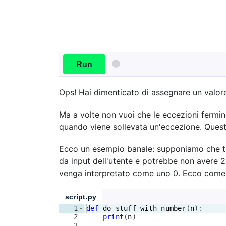
Run
Ops! Hai dimenticato di assegnare un valore a
Ma a volte non vuoi che le eccezioni fermi
quando viene sollevata un'eccezione. Quest
Ecco un esempio banale: supponiamo che tu s
da input dell'utente e potrebbe non avere 20
venga interpretato come uno 0. Ecco come p
script.py
1
def
do_stuff_with_number
(
n
)
:
2
print
(
n
)
3