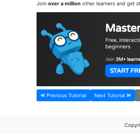
Join
over a million
other learners and get s
Previous Tutorial
Next Tutorial
Copyri