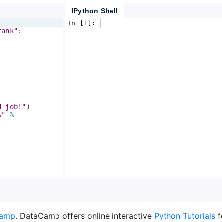
IPython Shell
In [1]: 
rank"
: 
d job!"
)
s"
%
Camp
. DataCamp offers online interactive
Python Tutorials
f