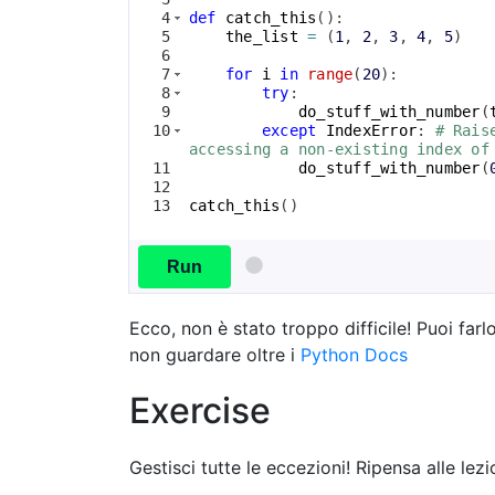
4
def
catch_this
(
)
:
5
the_list
=
(
1
, 
2
, 
3
, 
4
, 
5
)
6
7
for
i
in
range
(
20
)
:
8
try
:
9
do_stuff_with_number
(
10
except
IndexError
: 
# Rais
accessing a non-existing index of
11
do_stuff_with_number
(
12
13
catch_this
(
)
Run
Ecco, non è stato troppo difficile! Puoi farl
non guardare oltre i
Python Docs
Exercise
Gestisci tutte le eccezioni! Ripensa alle lezi