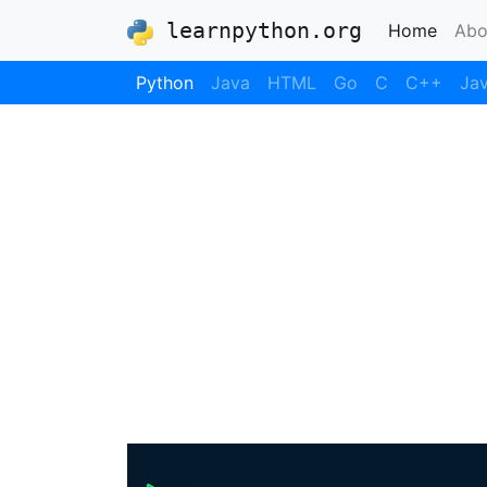
learnpython.org
(curre
Home
Abo
Python
Java
HTML
Go
C
C++
Jav