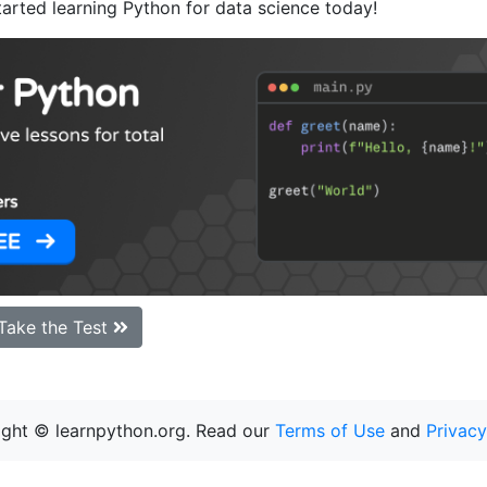
tarted learning Python for data science today!
Take the Test
ght © learnpython.org. Read our
Terms of Use
and
Privacy