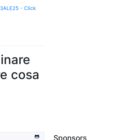
ALE25 - Click
inare
re cosa
Sponsors