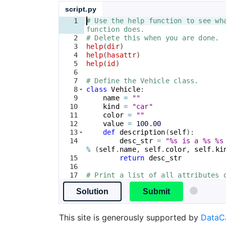
script.py
1
# Use the help function to see wh
function does.
2
# Delete this when you are done.
3
help
(
dir
)
4
help
(
hasattr
)
5
help
(
id
)
6
7
# Define the Vehicle class.
8
class
Vehicle
:
9
name
=
""
10
kind
=
"car"
11
color
=
""
12
value
=
100.00
13
def
description
(
self
)
:
14
desc_str
=
"%s is a %s %s
%
(
self
.
name
, 
self
.
color
, 
self
.
ki
15
return
desc_str
16
17
# Print a list of all attributes 
class.
Solution
Submit
This site is generously supported by
Data