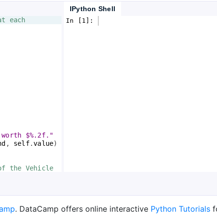
IPython Shell
at each 
In [1]: 
 worth $%.2f."
nd
, 
self
.
value
)
of the Vehicle 
Camp
. DataCamp offers online interactive
Python Tutorials
f