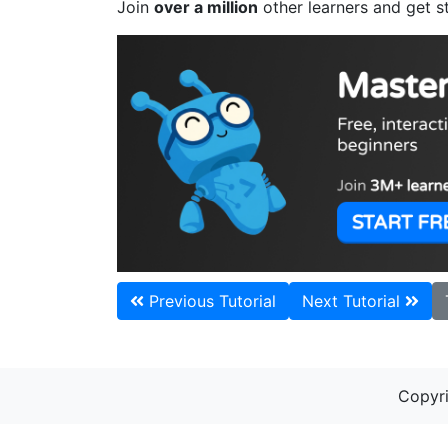
Join
over a million
other learners and get s
Previous Tutorial
Next Tutorial
Copyri