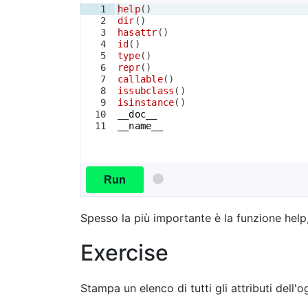
1
help
(
)
2
dir
(
)
3
hasattr
(
)
4
id
(
)
5
type
(
)
6
repr
(
)
7
callable
(
)
8
issubclass
(
)
9
isinstance
(
)
10
__doc__
11
__name__
Run
Spesso la più importante è la funzione help,
Exercise
Stampa un elenco di tutti gli attributi dell'o