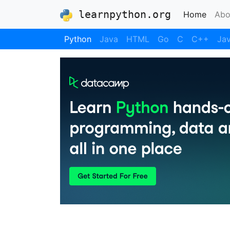
learnpython.org
(curre
Home
Abo
Python
Java
HTML
Go
C
C++
Jav