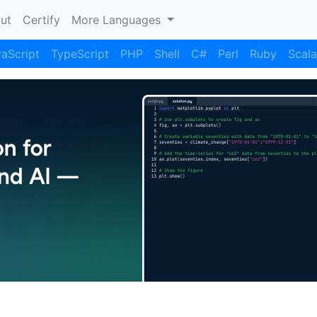
nt)
ut
Certify
More Languages
aScript
TypeScript
PHP
Shell
C#
Perl
Ruby
Scala