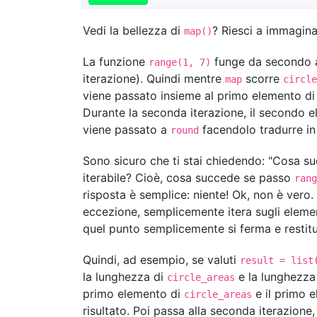
Vedi la bellezza di
? Riesci a immaginar
map()
La funzione
funge da secondo 
range(1, 7)
iterazione). Quindi mentre
scorre
map
circle
viene passato insieme al primo elemento d
Durante la seconda iterazione, il secondo 
viene passato a
facendolo tradurre i
round
Sono sicuro che ti stai chiedendo: "Cosa su
iterabile? Cioè, cosa succede se passo
rang
risposta è semplice: niente! Ok, non è vero
eccezione, semplicemente itera sugli eleme
quel punto semplicemente si ferma e restituis
Quindi, ad esempio, se valuti
result = list
la lunghezza di
e la lunghezza
circle_areas
primo elemento di
e il primo 
circle_areas
risultato. Poi passa alla seconda iterazion