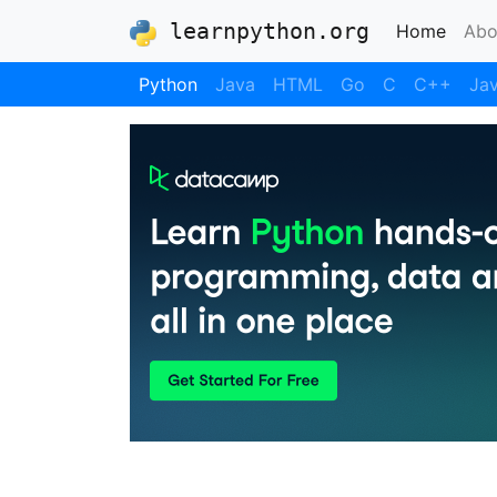
learnpython.org
(curre
Home
Abo
Python
Java
HTML
Go
C
C++
Jav