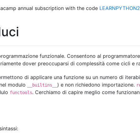
acamp annual subscription with the code
LEARNPYTHON23
duci
 programmazione funzionale. Consentono al programmatore (
riamente dover preoccuparsi di complessità come cicli e ra
rmettono di applicare una funzione su un numero di iterabil
(nel modulo
) e non richiedono importazione.
__builtins__
r
dulo
. Cerchiamo di capire meglio come funzionan
functools
intassi: