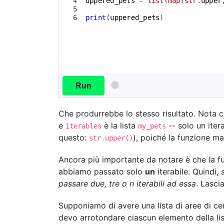
4
uppered_pets
=
list
(
map
(
str
.
upper
5
6
print
(
uppered_pets
)
Run
Che produrrebbe lo stesso risultato. Nota c
e
è la lista
-- solo un ite
iterables
my_pets
questo:
), poiché la funzione ma
str.upper()
Ancora più importante da notare è che la 
abbiamo passato solo
un
iterabile. Quindi,
passare due, tre o n iterabili ad essa
. Lasci
Supponiamo di avere una lista di aree di cer
devo arrotondare ciascun elemento della list