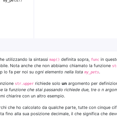
, 
my_pets
))
he utilizzando la sintassi
definita sopra,
in quest
map()
func
rabile. Nota anche che non abbiamo chiamato la funzione
st
p lo fa per noi su
ogni elemento nella lista
.
my_pets
funzione
richiede solo
un
argomento per definizion
str.upper
se la funzione che stai passando richiede due, tre o n argo
ami chiarire con un altro esempio.
chi che ho calcolato da qualche parte, tutte con cinque cif
a fino alla sua posizione decimale, il che significa che dev