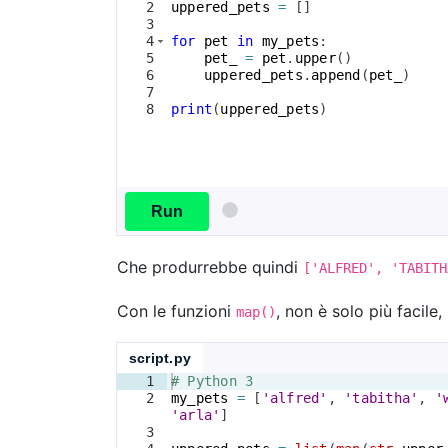
2
uppered_pets
=
[
]
3
4
for
pet
in
my_pets
:
5
pet_
=
pet
.
upper
(
)
6
uppered_pets
.
append
(
pet_
)
7
8
print
(
uppered_pets
)
Run
Che produrrebbe quindi
['ALFRED', 'TABITH
Con le funzioni
, non è solo più facile
map()
script.py
1
# Python 3
2
my_pets
=
[
'alfred'
, 
'tabitha'
, 
'
'arla'
]
3