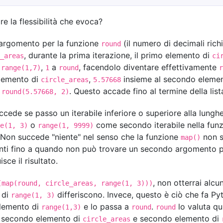
e la flessibilità che evoca?
argomento per la funzione
(il numero di decimali richi
round
, durante la prima iterazione, il primo elemento di
_areas
ci
i
,
a
, facendolo diventare effettivamente
range(1,7)
1
round
r
elemento di
,
insieme al secondo eleme
circle_areas
5.57668
n
. Questo accade fino al termine della lis
round(5.57668, 2)
ccede se passo un iterabile inferiore o superiore alla lung
o
come secondo iterabile nella funz
e(1, 3)
range(1, 9999)
. Non succede "niente" nel senso che la funzione
non s
map()
nti fino a quando non può trovare un secondo argomento pe
ce il risultato.
, non otterrai alcu
(map(round, circle_areas, range(1, 3)))
 di
differiscono. Invece, questo è ciò che fa Pyt
range(1, 3)
elemento di
e lo passa a
.
lo valuta qui
range(1,3)
round
round
e, secondo elemento di
e secondo elemento di
circle_areas