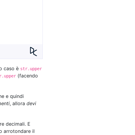
o caso è
str.upper
(facendo
r.upper
e e quindi
menti
, allora
devi
re decimali. E
o arrotondare il