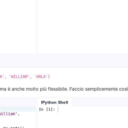
A', 'WILLIAM', 'ARLA']
, ma è anche molto più flessibile. Faccio semplicemente così
IPython Shell
In [1]: 
william'
, 