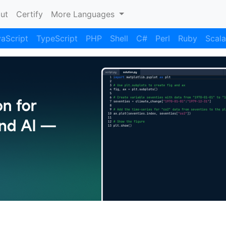
nt)
ut
Certify
More Languages
aScript
TypeScript
PHP
Shell
C#
Perl
Ruby
Scala