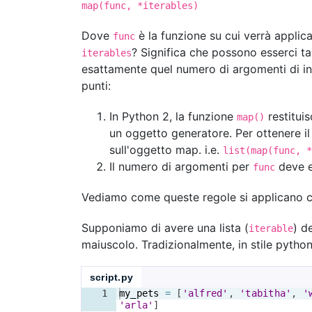
map(func, *iterables)
Dove
è la funzione su cui verrà applic
func
? Significa che possono esserci ta
iterables
esattamente quel numero di argomenti di inp
punti:
In Python 2, la funzione
restituis
map()
un oggetto generatore. Per ottenere il
sull'oggetto map. i.e.
list(map(func, *
Il numero di argomenti per
deve e
func
Vediamo come queste regole si applicano c
Supponiamo di avere una lista (
) d
iterable
maiuscolo. Tradizionalmente, in stile pytho
script.py
1
my_pets
=
[
'alfred'
, 
'tabitha'
, 
'
'arla'
]