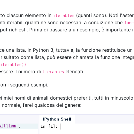
ato ciascun elemento in
(quanti sono). Noti l'aster
iterables
nti iterabili quanti ne sono necessari, a condizione che
func
ut richiesti. Prima di passare a un esempio, è importante n
ce una lista. In Python 3, tuttavia, la funzione restituisce un
 risultato come lista, può essere chiamata la funzione inte
iterables))
ssere il numero di
elencati.
iterables
on i seguenti esempi.
ei miei nomi di animali domestici preferiti, tutti in minuscolo,
n normale, farei qualcosa del genere:
IPython Shell
william'
, 
In [1]: 