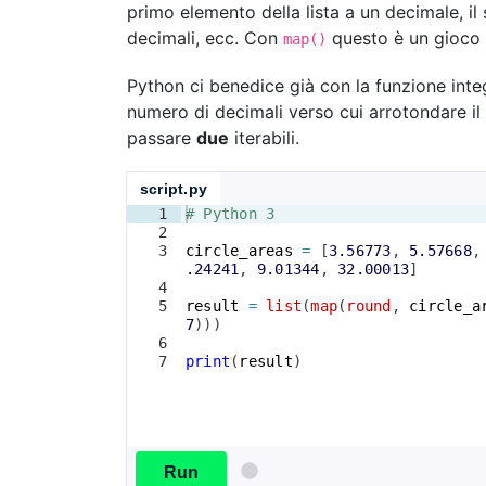
primo elemento della lista a un decimale, il 
decimali, ecc. Con
questo è un gioco
map()
Python ci benedice già con la funzione int
numero di decimali verso cui arrotondare il
passare
due
iterabili.
script.py
1
# Python 3
2
3
circle_areas
=
[
3.56773
, 
5.57668
,
.24241
, 
9.01344
, 
32.00013
]
4
5
result
=
list
(
map
(
round
, 
circle_a
7
)))
6
7
print
(
result
)
Run