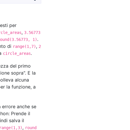
esti per
,
rcle_areas
3.56773
.
ound(3.56773, 1)
nto di
,
range(1,7)
2
ta
.
circle_areas
hezza del primo
ione sopra". E la
olleva alcuna
r la funzione, a
n errore anche se
hon: Prende il
ndi salva il
,
range(1,3)
round