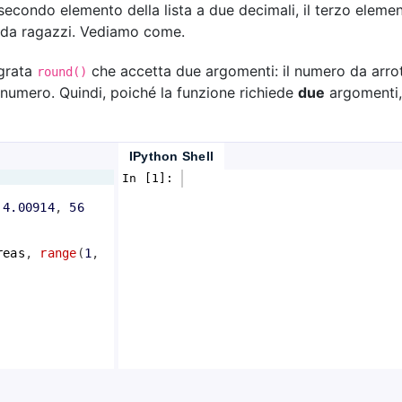
secondo elemento della lista a due decimali, il terzo element
 da ragazzi. Vediamo come.
egrata
che accetta due argomenti: il numero da arrot
round()
 numero. Quindi, poiché la funzione richiede
due
argomenti
IPython Shell
In [1]: 
 
4.00914
, 
56
reas
, 
range
(
1
, 