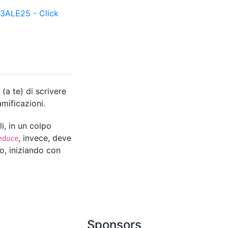
ALE25 - Click
a te) di scrivere
mificazioni.
i, in un colpo
, invece, deve
educe
o, iniziando con
Sponsors