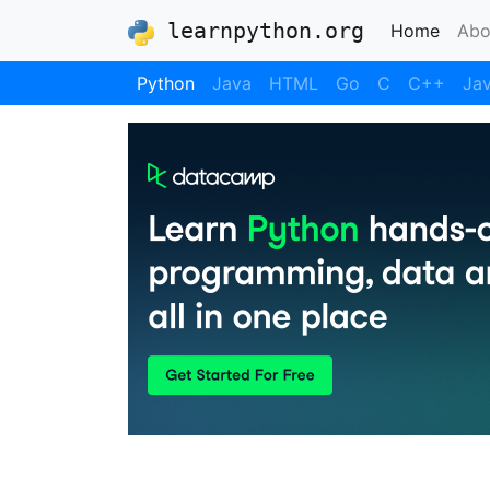
learnpython.org
(curre
Home
Abo
Python
Java
HTML
Go
C
C++
Jav