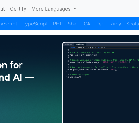
nt)
ut
Certify
More Languages
aScript
TypeScript
PHP
Shell
C#
Perl
Ruby
Scala