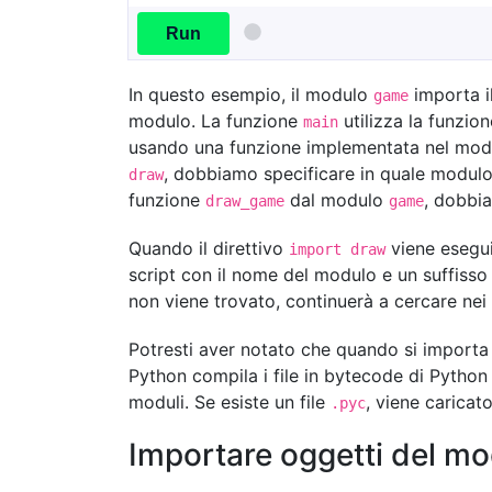
Run
In questo esempio, il modulo
importa 
game
modulo. La funzione
utilizza la funzio
main
usando una funzione implementata nel mo
, dobbiamo specificare in quale modulo
draw
funzione
dal modulo
, dobbi
draw_game
game
Quando il direttivo
viene eseguit
import draw
script con il nome del modulo e un suffiss
non viene trovato, continuerà a cercare nei
Potresti aver notato che quando si importa
Python compila i file in bytecode di Python
moduli. Se esiste un file
, viene caricat
.pyc
Importare oggetti del m