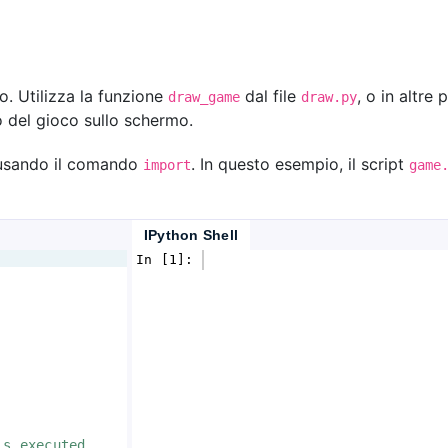
o. Utilizza la funzione
dal file
, o in altre 
draw_game
draw.py
o del gioco sullo schermo.
i usando il comando
. In questo esempio, il script
import
game
IPython Shell
In [1]: 
is executed, 