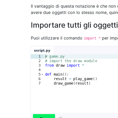
Il vantaggio di questa notazione è che non 
avere due oggetti con lo stesso nome, qui
Importare tutti gli ogget
Puoi utilizzare il comando
per impo
import *
script.py
1
# game.py
2
# import the draw module
3
from
draw
import
*
4
5
def
main
(
)
:
6
result
=
play_game
(
)
7
draw_game
(
result
)