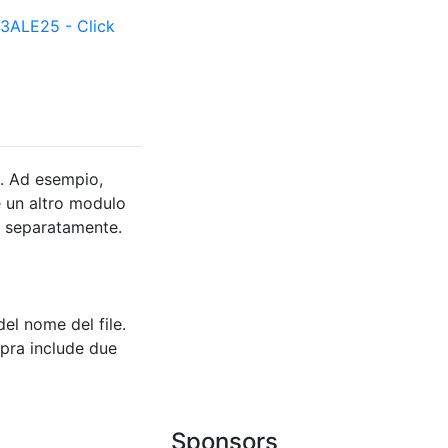
ALE25 - Click
. Ad esempio,
e un altro modulo
o separatamente.
el nome del file.
opra include due
Sponsors