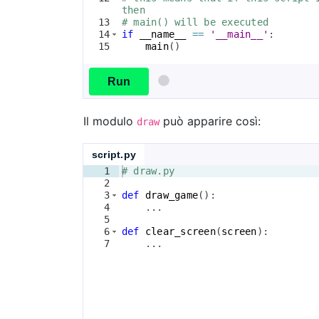
then 
13
# main() will be executed
14
if
__name__
==
'__main__'
:
15
main
(
)
Run
Il modulo
può apparire così:
draw
script.py
1
# draw.py
2
3
def
draw_game
(
)
:
4
    ...
5
6
def
clear_screen
(
screen
)
:
7
    ...