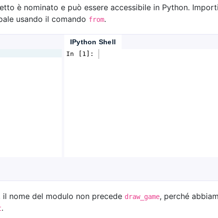
tto è nominato e può essere accessibile in Python. Import
ipale usando il comando
.
from
IPython Shell
In [1]: 
o, il nome del modulo non precede
, perché abbiam
draw_game
.
t