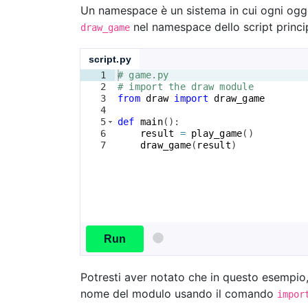
Un namespace è un sistema in cui ogni ogge
nel namespace dello script princ
draw_game
script.py
1
# game.py
2
# import the draw module
3
from
draw
import
draw_game
4
5
def
main
(
)
:
6
result
=
play_game
(
)
7
draw_game
(
result
)
Run
Potresti aver notato che in questo esempi
nome del modulo usando il comando
impor