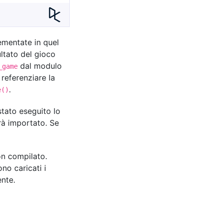
lementate in quel
ultato del gioco
dal modulo
_game
referenziare la
.
e()
stato eseguito lo
rrà importato. Se
on compilato.
no caricati i
ente.