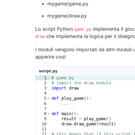
mygame/game.py
mygame/draw.py
Lo script Python
implementa il gioc
game.py
che implementa la logica per il disegn
draw
I moduli vengono importati da altri modul
apparire così:
script.py
1
# game.py
2
# import the draw module
3
import
draw
4
5
def
play_game
(
)
:
6
    ...
7
8
def
main
(
)
:
9
result
=
play_game
(
)
10
draw
.
draw_game
(
result
)
11
12
# this means that if this script 