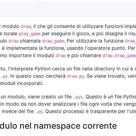
il modulo
, il che gli consente di utilizzare funzioni imp
draw
ne locale
per eseguire il gioco, e poi disegna il ris
play_game
dulo
chiamata
. Per utilizzare la funzione
draw
draw_game
draw
 è implementata la funzione, usando l'operatore punto. Per 
amo importare il modulo
e poi chiamare
draw
draw.draw_gam
o, l'interprete Python cerca un file nella directory in cui è 
o
. In questo caso cercherà
. Se viene trovato, ve
.py
draw.py
 moduli incorporati.
 un modulo, viene creato un file
. Questo è un file Pyth
.pyc
 in modo da non dover analizzare i file ogni volta che vengo
o invece del file
. Questo processo è trasparente per l'ut
.py
odulo nel namespace corrente