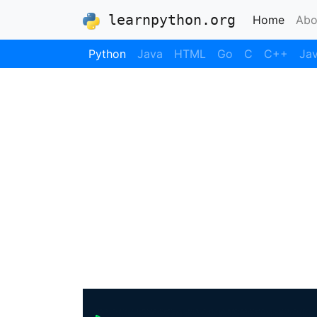
learnpython.org
(curre
Home
Abo
Python
Java
HTML
Go
C
C++
Jav