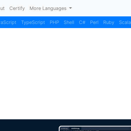
nt)
ut
Certify
More Languages
aScript
TypeScript
PHP
Shell
C#
Perl
Ruby
Scala