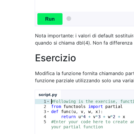
Run
Nota importante: i valori di default sostituira
quando si chiama dbl(4). Non fa differenza 
Esercizio
Modifica la funzione fornita chiamando parti
funzione parziale utilizzando solo una varia
script.py
1
#Following is the exercise, funct
2
from
functools
import
partial
3
def
func
(
u
, 
v
, 
w
, 
x
)
:
4
return
u
*
4
+
v
*
3
+
w
*
2
+
x
5
#Enter your code here to create a
your partial function