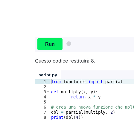
Run
Questo codice restituirà 8.
script.py
1
from
functools
import
partial
2
3
def
multiply
(
x
, 
y
)
:
4
return
x
*
y
5
6
# crea una nuova funzione che mol
7
dbl
=
partial
(
multiply
, 
2
)
8
print
(
dbl
(
4
))