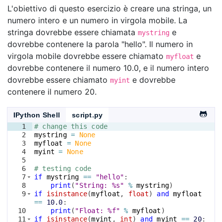
L'obiettivo di questo esercizio è creare una stringa, un
numero intero e un numero in virgola mobile. La
stringa dovrebbe essere chiamata
e
mystring
dovrebbe contenere la parola "hello". Il numero in
virgola mobile dovrebbe essere chiamato
e
myfloat
dovrebbe contenere il numero 10.0, e il numero intero
dovrebbe essere chiamato
e dovrebbe
myint
contenere il numero 20.
IPython Shell
script.py
1
# change this code
2
mystring
=
None
3
myfloat
=
None
4
myint
=
None
5
6
# testing code
7
if
mystring
==
"hello"
:
8
print
(
"String: %s"
%
mystring
)
9
if
isinstance
(
myfloat
, 
float
)
and
myfloat
==
10.0
:
10
print
(
"Float: %f"
%
myfloat
)
11
if
isinstance
(
myint
, 
int
)
and
myint
==
20
: