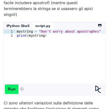
facile includere apostrofi (mentre questi
terminerebbero la stringa se si usassero gli apici
singoli)
IPython Shell
script.py
1
mystring
=
"Don't worry about apostrophes"
2
print
(
mystring
)
Run
Ci sono ulteriori variazioni sulla definizione delle
stringhe che facilitano l'inclusione di elementi come