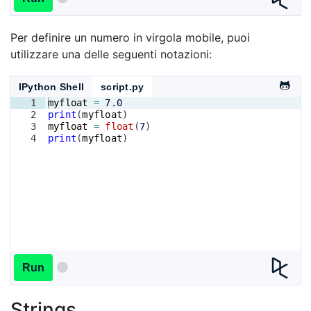
Per definire un numero in virgola mobile, puoi
utilizzare una delle seguenti notazioni:
IPython Shell
script.py
1
myfloat
=
7.0
2
print
(
myfloat
)
3
myfloat
=
float
(
7
)
4
print
(
myfloat
)
Run
Strings