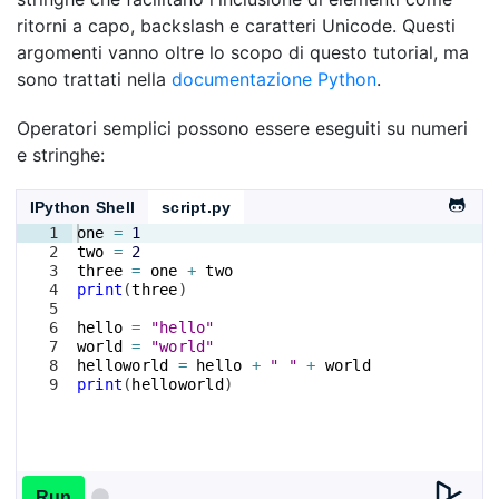
ritorni a capo, backslash e caratteri Unicode. Questi
argomenti vanno oltre lo scopo di questo tutorial, ma
sono trattati nella
documentazione Python
.
Operatori semplici possono essere eseguiti su numeri
e stringhe:
IPython Shell
script.py
1
one
=
1
2
two
=
2
3
three
=
one
+
two
4
print
(
three
)
5
6
hello
=
"hello"
7
world
=
"world"
8
helloworld
=
hello
+
" "
+
world
9
print
(
helloworld
)
Run